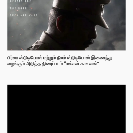
பிர்லா ஸ்டுடியோஸ் மற்றும் நீலம் ஸ்டுடியோஸ் இணைந்து
வழங்கும் அடுத்த திரைப்படம் “மக்கள் காவலன்”
Video
Player