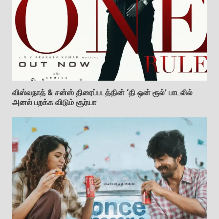
விஸ்வநாத் & சன்ஸ் திரைப்படத்தின் ‘தி ஒன் ரூல்’ பாடலில்
அனல் பறக்க விடும் சூர்யா