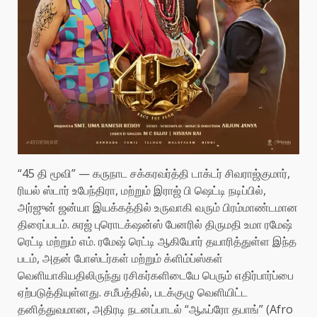
“45 தி மூவி” — கருநாட சக்கரவர்த்தி டாக்டர் சிவராஜ்குமார்,
ரியல் ஸ்டார் உபேந்திரா, மற்றும் இராஜ் பி ஷெட்டி நடிப்பில்,
அர்ஜுன் ஜன்யா இயக்கத்தில் உருவாகி வரும் பிரம்மாண்டமான
திரைப்படம். சுரஜ் புரொடக்‌ஷன்ஸ் பேனரில் திருமதி உமா ரமேஷ்
ரெட்டி மற்றும் எம். ரமேஷ் ரெட்டி ஆகியோர் தயாரித்துள்ள இந்த
படம், அதன் போஸ்டர்கள் மற்றும் க்ளிம்ப்ஸ்கள்
வெளியாகியதிலிருந்து ரசிகர்களிடையே பெரும் எதிர்பார்ப்பை
ஏற்படுத்தியுள்ளது. சமீபத்தில், படக்குழு வெளியிட்ட
தனித்துவமான, அதிரடி நடனப்பாடல் “ஆஃப்ரோ தபாங்” (Afro