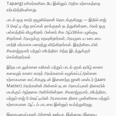
Tapang) ரசிகர்களிடையே இன்னும் அதிக உற்சாகத்தை
ஏற்படுத்தியுள்ளது.
பாடல் ஒரு காடு சூழலில்தான் தொடங்குகிறது — இதில் ராஜ்
பி ஷெட்டி மீது நாய்கள் தாக்குதல் நடத்துகின்றன, அவர் ஒரு
பள்ளத்தில் விழுகிறார். பின்னர் சில ஆப்பிரிக்க பழங்குடி
சிறார்கள் அவருக்கு உதவுகிறார்கள்; அவருடைய உடையை
மாற்றி மர்மமாக மறைந்து விடுகிறார்கள். இதற்கிடையில்
சிவராஜ்குமார் மற்றும் உபேந்திரா அந்த இடத்துக்குச்
செல்கிறார்கள்.
இந்த பாடலுக்கான வரிகள் மற்றும் பாடல் குரல் தமிழ் கானா
கலைஞர் கானா காதர் அவர்களால் வழங்கப்பட்டுள்ளன.
உற்சாகமான காட்சிகளுடன் இணைந்த ஜானி மாஸ்டர் (Jaani
Master) அவர்களின் மின்னல் நடன அமைப்புகள் திரையில்
மயக்கும் ஆற்றலை அளிக்கின்றன. சிவராஜ்குமார், உபேந்திரா,
மற்றும் ராஜ் பி ஷெட்டியின் அபாரமான திரை முன்னிலை மற்றும்
உற்சாகமான ஆட்டம் பாடலை இன்னும் உயர்த்துகிறது.
இசையமைப்பாளர் அர்ஜுன் ஜன்யா, இன்றைய இளைய