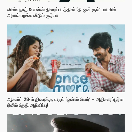
விஸ்வநாத் & சன்ஸ் திரைப்படத்தின் ‘தி ஒன் ரூல்’ பாடலில்
அனல் பறக்க விடும் சூர்யா
ஆகஸ்ட் 28-ல் திரைக்கு வரும் ‘ஒன்ஸ் மோர்’ – அதிகாரப்பூர்வ
ரிலீஸ் தேதி அறிவிப்பு!