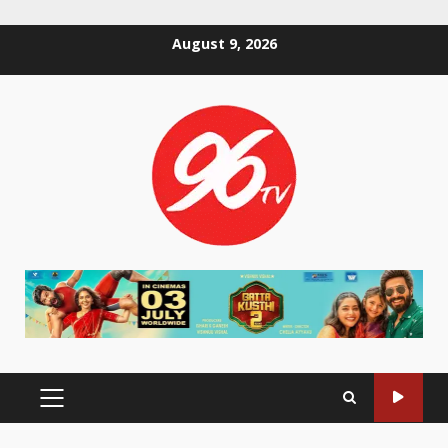
Skip
August 9, 2026
to
content
PRIMARY
MENU