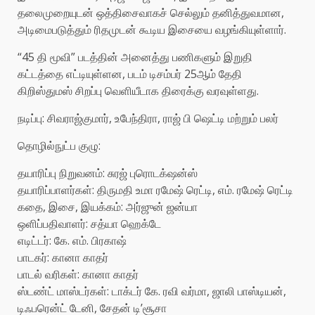
தலைமுறையுடன் ஒத்திசைவாகச் செல்லும் தனித்துவமான,
அடிமைபடுத்தும் ரிதமுடன் கூடிய இசையை வழங்கியுள்ளார்.
“45 தி மூவி” படத்தின் அனைத்து பணிகளும் இறுதி
கட்டத்தை எட்டியுள்ளன, படம் டிசம்பர் 25ஆம் தேதி
கிறிஸ்துமஸ் சிறப்பு வெளியீடாக திரைக்கு வரவுள்ளது.
நடிப்பு: சிவராஜ்குமார், உபேந்திரா, ராஜ் பி ஷெட்டி மற்றும் பலர்
தொழில்நுட்ப குழு:
தயாரிப்பு நிறுவனம்: சுரஜ் புரொடக்‌ஷன்ஸ்
தயாரிப்பாளர்கள்: திருமதி உமா ரமேஷ் ரெட்டி, எம். ரமேஷ் ரெட்டி
கதை, இசை, இயக்கம்: அர்ஜுன் ஜன்யா
ஒளிப்பதிவாளர்: சத்யா ஹெக்டே
எடிட்டர்: கே. எம். பிரகாஷ்
பாடகர்: கானா காதர்
பாடல் வரிகள்: கானா காதர்
ஸ்டண்ட் மாஸ்டர்கள்: டாக்டர் கே. ரவி வர்மா, ஜாலி பாஸ்டியன்,
டிஃபரென்ட் டேனி, சேதன் டி’சூசா