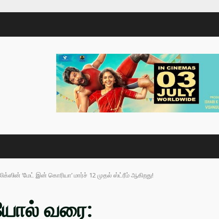
ிக்ஸின் ‘மேட் இன் கொரியா’ மார்ச் 12 முதல் ஸ்ட்ரீம் ஆகிறது!
சியோல் வரை: