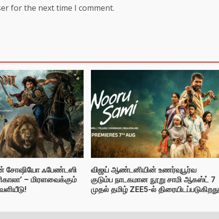
er for the next time I comment.
னின் சோஷியோ ஃபேண்டஸி
விஜய் ஆண்டனியின் உணர்வுபூர்வ
ரிகாலா’ – மிரளவைக்கும்
குடும்ப நாடகமான நூறு சாமி ஆகஸ்ட் 7
வெளியீடு!
முதல் தமிழ் ZEE5-ல் திரையிடப்படுகிறது