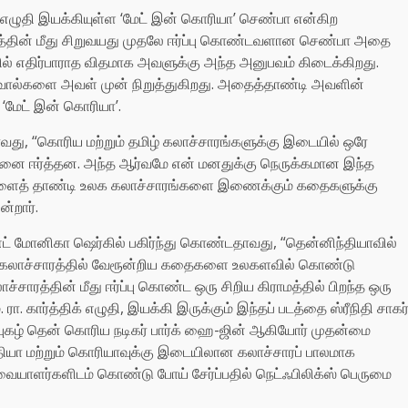
ிக் எழுதி இயக்கியுள்ள ‘மேட் இன் கொரியா’ செண்பா என்கிற
தின் மீது சிறுவயது முதலே ஈர்ப்பு கொண்டவளான செண்பா அதை
லில் எதிர்பாராத விதமாக அவளுக்கு அந்த அனுபவம் கிடைக்கிறது.
வால்களை அவள் முன் நிறுத்துகிறது. அதைத்தாண்டி அவளின்
 ‘மேட் இன் கொரியா’.
டதாவது, “கொரிய மற்றும் தமிழ் கலாச்சாரங்களுக்கு இடையில் ஒரே
னை ஈர்த்தன. அந்த ஆர்வமே என் மனதுக்கு நெருக்கமான இந்த
களைத் தாண்டி உலக கலாச்சாரங்களை இணைக்கும் கதைகளுக்கு
ன்றார்.
்ட் மோனிகா ஷெர்கில் பகிர்ந்து கொண்டதாவது, “தென்னிந்தியாவில்
ளூர் கலாச்சாரத்தில் வேரூன்றிய கதைகளை உலகளவில் கொண்டு
ரத்தின் மீது ஈர்ப்பு கொண்ட ஒரு சிறிய கிராமத்தில் பிறந்த ஒரு
 கார்த்திக் எழுதி, இயக்கி இருக்கும் இந்தப் படத்தை ஸ்ரீநிதி சாகர
ம்’ புகழ் தென் கொரிய நடிகர் பார்க் ஹை-ஜின் ஆகியோர் முதன்மை
ந்தியா மற்றும் கொரியாவுக்கு இடையிலான கலாச்சாரப் பாலமாக
வையாளர்களிடம் கொண்டு போய் சேர்ப்பதில் நெட்ஃபிலிக்ஸ் பெருமை