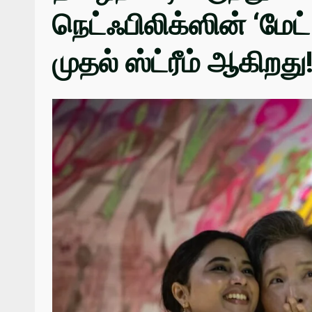
நெட்ஃபிலிக்ஸின் ‘மேட
முதல் ஸ்ட்ரீம் ஆகிறது