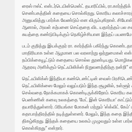
ரைஸ் ஈஸ்ட் என்டர்டெயின்மென்ட் தயாரிப்பில், ரா.கார்த்த
செண்பகத்தின் கதையை சொல்கிறது. கொரிய கலாச்சாரத்
அனுபவித்து பார்க்க வேண்டும் என விரும்புகிறாள். சியோ
ஆனால், அவள் கற்பனை செய்ததை விட யதார்த்தம் பல ச
சுயத்தை கண்டுபிடிக்கும் நெகிழ்ச்சியான இந்தப் பயணமே
படம் குறித்து இயக்குநர் ரா. கார்த்திக் பகிர்ந்து கொண்
மாதிரியாக உள்ள ஆழமான பல வரலாற்று ஒற்றுமைகள் என்
நம்பிக்கையூட்டும் கதையை சொல்ல தூண்டியது. மொழி
ஆதரவு அளிக்கும் நெட்ஃபிலிக்ஸ் நிறுவனத்திற்கு நன்றி” எ
நெட்ஃபிலிக்ஸ் இந்தியா கண்டெண்ட்டின் வைஸ் பிரசிடெண
நெட்ஃபிலிக்ஸை மேலும் வலுப்படும் இந்த சூழலில், உள்
செல்வதை நோக்கமாகக் கொண்டிருக்கிறோம். கொரிய கலாச்சா
பெண்ணின் கனவு உலகத்தை ‘மேட் இன் கொரியா’ காட்டும். ரா.
தயாரித்துள்ளார். பிரியங்கா மோகன் மற்றும் ’ஸ்க்விட் கே
கதாபாத்திரத்தில் நடித்துள்ளனர். மேலும், இந்த கதை இ
திகழ்கிறது. இந்தக் கதையை உலகம் முழுவதும் உள்ள பார்
கொள்கிறது” என்றார்.