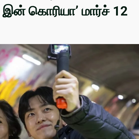
் இன் கொரியா’ மார்ச் 12
!