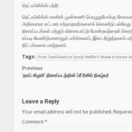
நெட்ஃபிலிக்ஸ் பற்றி:
நெட்ஃபிலிக்ஸ் உலகின் முன்னணி பொழுதுபோக்கு சேவைகளில்
அதிகமான கட்டண சந்தாதாரர்களைக் கொண்டு பல்வேறு ஜ
திரைப்படங்கள் மற்றும் விளையாட்டு போன்றவற்றைக் கொடுத்
எப்படி வேண்டுமானாலும் பார்க்கலாம், இடைநிறுத்தலாம் மற்று
திட்டங்களை மாற்றலாம்.
Tags:
From Tamil Nadu to Seoul: Netflix’s ‘Made In Korea’ A
Post
Previous
‘தாய் கிழவி’ திரைப்படத்தின் ப்ரீ ரிலீஸ் நிகழ்வு!
navigation
Leave a Reply
Your email address will not be published.
Required
Comment
*