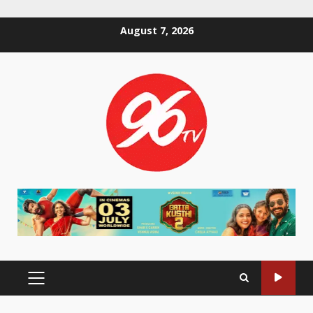
Skip
August 7, 2026
to
content
PRIMARY
MENU