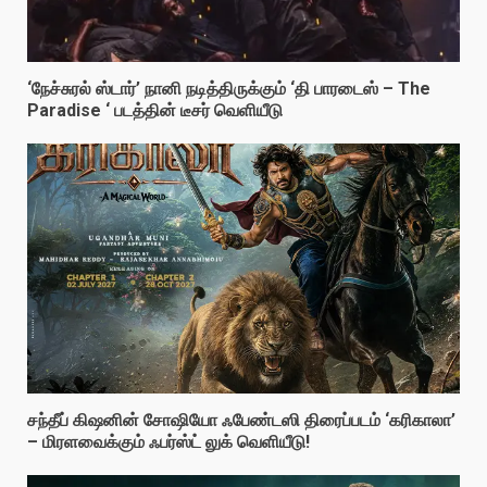
‘நேச்சுரல் ஸ்டார்’ நானி நடித்திருக்கும் ‘தி பாரடைஸ் – The
Paradise ‘ படத்தின் டீசர் வெளியீடு
சந்தீப் கிஷனின் சோஷியோ ஃபேண்டஸி திரைப்படம் ‘கரிகாலா’
– மிரளவைக்கும் ஃபர்ஸ்ட் லுக் வெளியீடு!