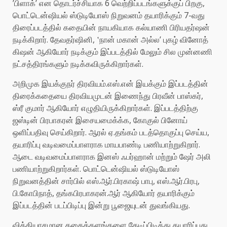
’பிளாக்’ என தொடர்ச்சியாக 6 வெற்றிப்படங்களுக்குப் பிறகு,
பொட்டென்ஷியல் ஸ்டுடியோஸ் நிறுவனம் தயாரிக்கும் 7-வது
திரைப்படத்தில் கதையின் நாயகியாக கல்யாணி பிரியதர்ஷன்
நடிக்கிறார். தேவதர்ஷினி, ‛நான் மகான் அல்ல’ புகழ் வினோத்
கிஷன் ஆகியோர் நடிக்கும் இப்படத்தில் மேலும் சில முன்னணி
நட்சத்திரங்களும் நடிக்கவிருக்கிறார்கள்.
அறிமுக இயக்குநர் திரவியம்.எஸ்.என் இயக்கும் இப்படத்தின்
திரைக்கதையை திரவியமுடன் இணைந்து பிரவீன் பாஸ்கர்,
ஸ்ரீ குமார் ஆகியோர் எழுதியிருக்கிறார்கள். இப்படத்திற்கு
ஜஸ்டின் பிரபாகரன் இசையமைக்க்க, கோகுல் பினோய்
ஒளிப்பதிவு செய்கிறார். ஆரல் ஏ.தங்கம் படத்தொகுப்பு செய்ய,
தயாரிப்பு வடிவமைப்பாளராக மாயபாண்டி பணியாற்றுகிறார்.
ஆடை வடிவமைப்பாளராக இனஸ் ஃபர்ஹான் மற்றும் ஷேர் அலி
பணியாற்றுகிறார்கள். பொட்டென்ஷியல் ஸ்டுடியோஸ்
நிறுவனத்தின் சார்பில் எஸ்.ஆர்.பிரகாஷ் பாபு, எஸ்.ஆர்.பிரபு,
பி.கோபிநாத், தங்கபிரபாகரன்.ஆர் ஆகியோர் தயாரிக்கும்
இப்படத்தின் படப்பிடிப்பு இன்று பூஜையுடன் துவங்கியது.
வித்தியாசமான கதைக்களங்களை தேடிப்பிடித்து தயாரிப்பது