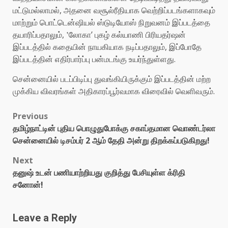
மட்டுமல்லாமல், அதனை வசூல்ரீதியாக வெற்றிப்படங்களாகவும்
மாற்றும் பொட்டென்ஷியல் ஸ்டுடியோஸ் நிறுவனம் இப்படத்தை
தயாரிப்பதாலும், ‛லோகா’ புகழ் கல்யாணி பிரியதர்ஷன்
இப்படத்தில் கதையின் நாயகியாக நடிப்பதாலும், இப்போதே
இப்படத்தின் எதிர்பார்ப்பு பன்மடங்கு உயர்ந்துள்ளது.
சென்னையில் படப்பிடிப்பு துவங்கியிருக்கும் இப்படத்தின் மற்ற
முக்கிய விவரங்கள் அதிகாரப்பூர்வமாக விரைவில் வெளிவரும்.
Post
Previous
தமிழ்நாட்டின் புதிய பொழுதுபோக்கு சகாப்தமான வொண்டர்லா
navigation
சென்னையில் டிசம்பர் 2 ஆம் தேதி அன்று திறக்கப்படுகிறது!
Next
தனுஷ் உடன் பணியாற்றியது குறித்து பேசியுள்ள க்ரிதி
சனோன்!
Leave a Reply