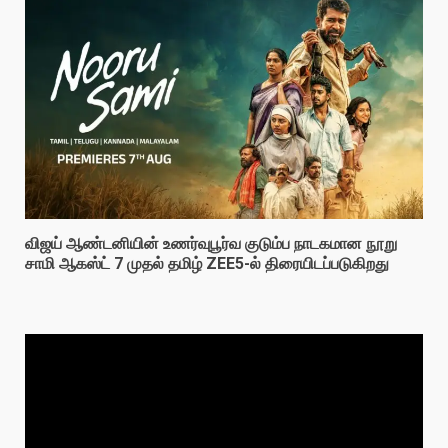
விஜய் ஆண்டனியின் உணர்வுபூர்வ குடும்ப நாடகமான நூறு
சாமி ஆகஸ்ட் 7 முதல் தமிழ் ZEE5-ல் திரையிடப்படுகிறது
Video
Player