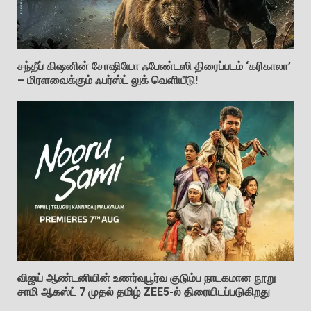
சந்தீப் கிஷனின் சோஷியோ ஃபேண்டஸி திரைப்படம் ‘கரிகாலா’
– மிரளவைக்கும் ஃபர்ஸ்ட் லுக் வெளியீடு!
விஜய் ஆண்டனியின் உணர்வுபூர்வ குடும்ப நாடகமான நூறு
சாமி ஆகஸ்ட் 7 முதல் தமிழ் ZEE5-ல் திரையிடப்படுகிறது