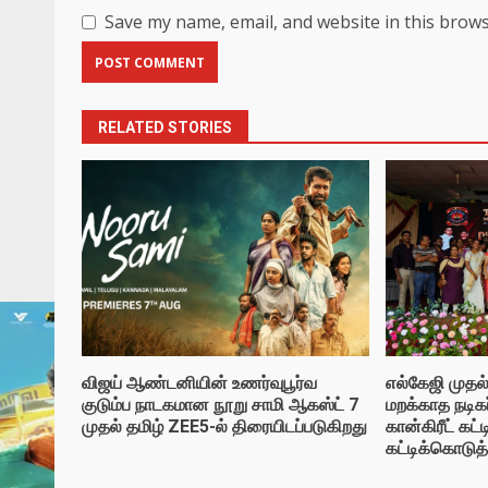
Save my name, email, and website in this brows
RELATED STORIES
விஜய் ஆண்டனியின் உணர்வுபூர்வ
எல்கேஜி முதல
குடும்ப நாடகமான நூறு சாமி ஆகஸ்ட் 7
மறக்காத நடிகர
முதல் தமிழ் ZEE5-ல் திரையிடப்படுகிறது
கான்கிரீட் கட்
கட்டிக்கொடுத