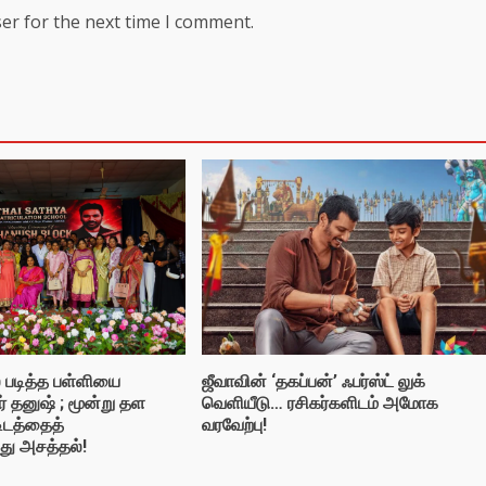
er for the next time I comment.
் படித்த பள்ளியை
ஜீவாவின் ‘தகப்பன்’ ஃபர்ஸ்ட் லுக்
் தனுஷ் ; மூன்று தள
வெளியீடு… ரசிகர்களிடம் அமோக
டிடத்தைத்
வரவேற்பு!
்து அசத்தல்!