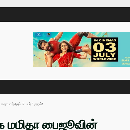
கதாபாத்திரப் பெயர் *குறள்!
ிகை மமிதா பைஜூவின்