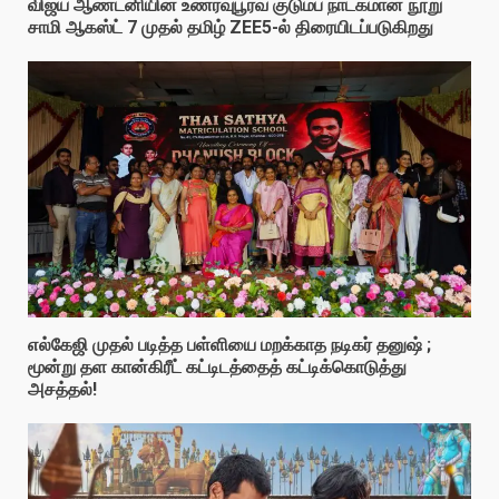
விஜய் ஆண்டனியின் உணர்வுபூர்வ குடும்ப நாடகமான நூறு
சாமி ஆகஸ்ட் 7 முதல் தமிழ் ZEE5-ல் திரையிடப்படுகிறது
எல்கேஜி முதல் படித்த பள்ளியை மறக்காத நடிகர் தனுஷ் ;
மூன்று தள கான்கிரீட் கட்டிடத்தைத் கட்டிக்கொடுத்து
அசத்தல்!