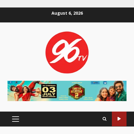
Skip
August 6, 2026
to
content
PRIMARY
MENU