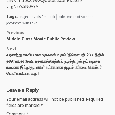
LINK :
https://www.youtube.com/watch?
v=gNrYsSN0V9A
Tags:
Rajini unveils first look
title teaser of Abishan
Jeevinth's With Love
Post
Previous
Middle Class Movie Public Review
navigation
Next
வரலாற்று காவியமாக உருவாகி வரும் ‘திரௌபதி 2’ படத்தில்
திரௌபதி தேவி கதாபாத்திரத்தில் நடித்திருக்கும் நடிகை
ரக்ஷனா இந்துசூடனின் கம்பீரமான முதல் பார்வை போஸ்டர்
வெளியாகியுள்ளது!
Leave a Reply
Your email address will not be published.
Required
fields are marked
*
Comment
*