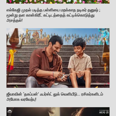
எல்கேஜி முதல் படித்த பள்ளியை மறக்காத நடிகர் தனுஷ் ;
மூன்று தள கான்கிரீட் கட்டிடத்தைத் கட்டிக்கொடுத்து
அசத்தல்!
ஜீவாவின் ‘தகப்பன்’ ஃபர்ஸ்ட் லுக் வெளியீடு… ரசிகர்களிடம்
அமோக வரவேற்பு!