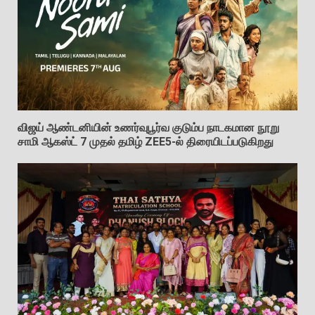
விஜய் ஆண்டனியின் உணர்வுபூர்வ குடும்ப நாடகமான நூறு
சாமி ஆகஸ்ட் 7 முதல் தமிழ் ZEE5-ல் திரையிடப்படுகிறது