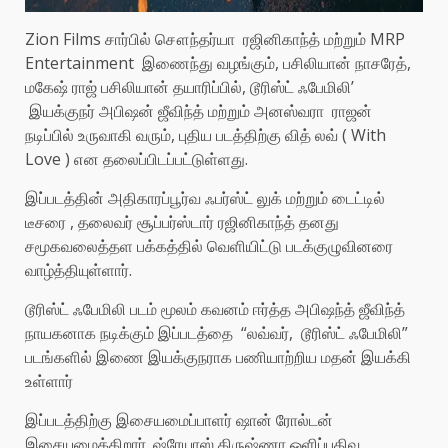
Zion Films சார்பில் சௌந்தர்யா ரஜினிகாந்த் மற்றும் MRP
Entertainment இணைந்து வழங்கும், பசிலியான் நாசரேத்,
மகேஷ் ராஜ் பசிலியான் தயாரிப்பில், டூரிஸ்ட் ஃபேமிலி’
இயக்குநர் அபிஷன் ஜீவிந்த் மற்றும் அனஸ்வரா ராஜன்
நடிப்பில் உருவாகி வரும், புதிய படத்திற்கு வித் லவ் ( With
Love ) என தலைப்பிடப்பட்டுள்ளது.
இப்படத்தின் அதிகாரப்பூர்வ ஃபர்ஸ்ட் லுக் மற்றும் டைட்டில்
டீசரை , தலைவர் சூப்பர்ஸ்டார் ரஜினிகாந்த் தனது
சமூகவலைத்தள பக்கத்தில் வெளியிட்டு படக்குழுவினரை
வாழ்த்தியுள்ளார்.
டூரிஸ்ட் ஃபேமிலி படம் மூலம் கவனம் ஈர்த்த அபிஷந்த் ஜீவிந்த்
நாயகனாக நடிக்கும் இப்படத்தை “லவ்வர், டூரிஸ்ட் ஃபேமிலி”
படங்களில் இணை இயக்குநராக பணியாற்றிய மதன் இயக்கி
உள்ளார்
இப்படத்திற்கு இசையமைப்பாளர் ஷான் ரோல்டன்
இசையமைக்கிறார். ஷ்ரேயாஸ் கிருஷ்ணா ஒளிப்பதிவு