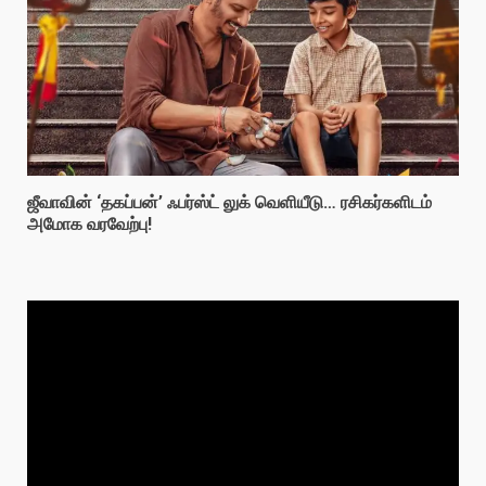
ஜீவாவின் ‘தகப்பன்’ ஃபர்ஸ்ட் லுக் வெளியீடு… ரசிகர்களிடம்
அமோக வரவேற்பு!
Video
Player