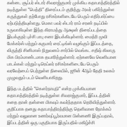
கன்னட சூப்பர் ஸ்டார் சிவராஜ்குமார் முக்கிய கதாபாத்திரத்தில்
நடித்துள்ள “பெத்தி” திரைப்படம் குறித்து அவர் பகிர்ந்துள்ள
கருத்துகள் தற்போது ரசிகர்களிடையே பெரும் எதிர்பார்ப்பை
ஏற்படுத்தியுள்ளது. மெகா பவர் ஸ்டார் ராம் சரண் நடிப்பில்
உருவாகியுள்ள இந்த கிராமத்து ஆக்ஷன் திரைப்படத்தை
இயக்குநர் புச்சி பாபு சனா இயக்கியுள்ளார். மைத்ரி மூவி
மேக்கர்ஸ் மற்றும் சுகுமார் ரைட்டிங்ஸ் வழங்கும் இப்படத்தை,
விருத்தி சினிமாஸ் நிறுவனம் சார்பில் வெங்கட சதீஷ் கிலாரு
மிக பிரம்மாண்டமாக தயாரித்துள்ளார். ஏற்கனவே வெளியான
பாடல்கள் மற்றும் டிரெய்லர் ரசிகர்களிடையே பெரும்
வரவேற்பைப் பெற்றுள்ள நிலையில், ஜூன் 4ஆம் தேதி உலகம்
முழுவதும் படம் வெளியாகிறது.
இந்த படத்தில் “கௌர்நாயுடு” என்ற முக்கியமான
கதாபாத்திரத்தில் நடித்துள்ள சிவராஜ்குமார், இப்படத்தின்
கதை தான் தன்னை மிகவும் கவர்ந்ததாக தெரிவித்துள்ளார்.
குறிப்பாக தனது கதாபாத்திரத்திற்கு தெளிவான நோக்கம்
மற்றும் வலுவான உணர்வுப்பூர்வமான பின்னணி இருப்பதால்,
இப்படத்தின் ஒரு பகுதியாக இருப்பதில் மகிழ்ச்சி