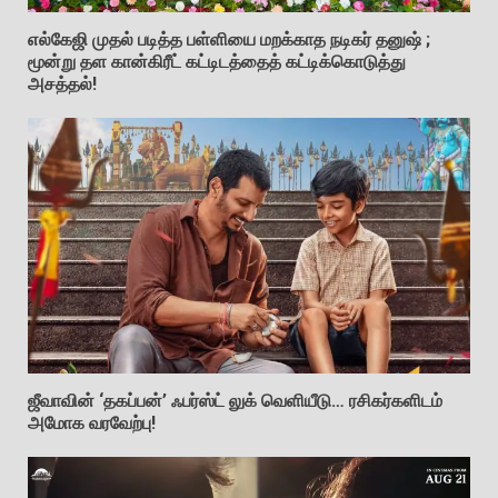
எல்கேஜி முதல் படித்த பள்ளியை மறக்காத நடிகர் தனுஷ் ;
மூன்று தள கான்கிரீட் கட்டிடத்தைத் கட்டிக்கொடுத்து
அசத்தல்!
ஜீவாவின் ‘தகப்பன்’ ஃபர்ஸ்ட் லுக் வெளியீடு… ரசிகர்களிடம்
அமோக வரவேற்பு!