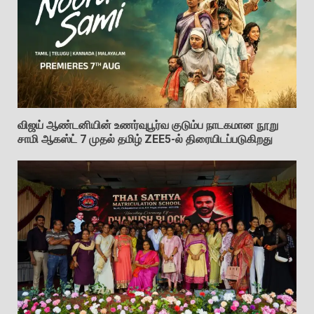
விஜய் ஆண்டனியின் உணர்வுபூர்வ குடும்ப நாடகமான நூறு
சாமி ஆகஸ்ட் 7 முதல் தமிழ் ZEE5-ல் திரையிடப்படுகிறது