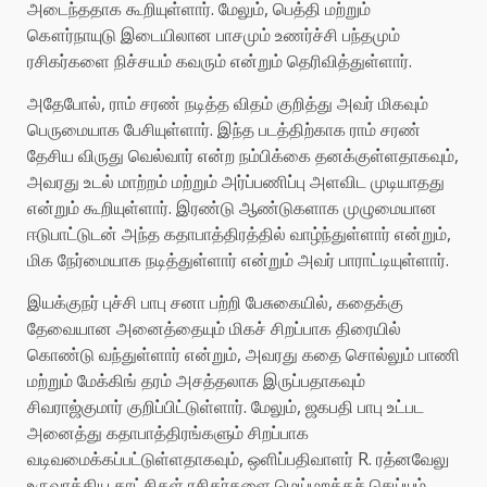
அடைந்ததாக கூறியுள்ளார். மேலும், பெத்தி மற்றும்
கௌர்நாயுடு இடையிலான பாசமும் உணர்ச்சி பந்தமும்
ரசிகர்களை நிச்சயம் கவரும் என்றும் தெரிவித்துள்ளார்.
அதேபோல், ராம் சரண் நடித்த விதம் குறித்து அவர் மிகவும்
பெருமையாக பேசியுள்ளார். இந்த படத்திற்காக ராம் சரண்
தேசிய விருது வெல்வார் என்ற நம்பிக்கை தனக்குள்ளதாகவும்,
அவரது உடல் மாற்றம் மற்றும் அர்ப்பணிப்பு அளவிட முடியாதது
என்றும் கூறியுள்ளார். இரண்டு ஆண்டுகளாக முழுமையான
ஈடுபாட்டுடன் அந்த கதாபாத்திரத்தில் வாழ்ந்துள்ளார் என்றும்,
மிக நேர்மையாக நடித்துள்ளார் என்றும் அவர் பாராட்டியுள்ளார்.
இயக்குநர் புச்சி பாபு சனா பற்றி பேசுகையில், கதைக்கு
தேவையான அனைத்தையும் மிகச் சிறப்பாக திரையில்
கொண்டு வந்துள்ளார் என்றும், அவரது கதை சொல்லும் பாணி
மற்றும் மேக்கிங் தரம் அசத்தலாக இருப்பதாகவும்
சிவராஜ்குமார் குறிப்பிட்டுள்ளார். மேலும், ஜகபதி பாபு உட்பட
அனைத்து கதாபாத்திரங்களும் சிறப்பாக
வடிவமைக்கப்பட்டுள்ளதாகவும், ஒளிப்பதிவாளர் R. ரத்னவேலு
உருவாக்கிய காட்சிகள் ரசிகர்களை மெய்மறக்கச் செய்யும்