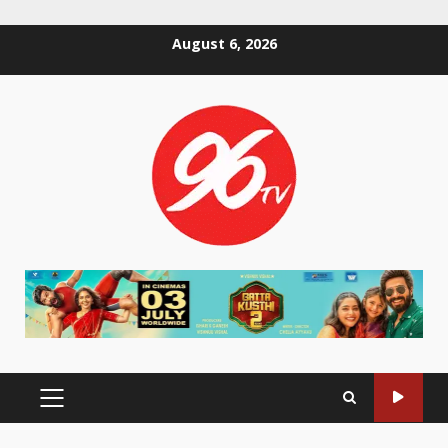
Skip
August 6, 2026
to
content
PRIMARY
MENU