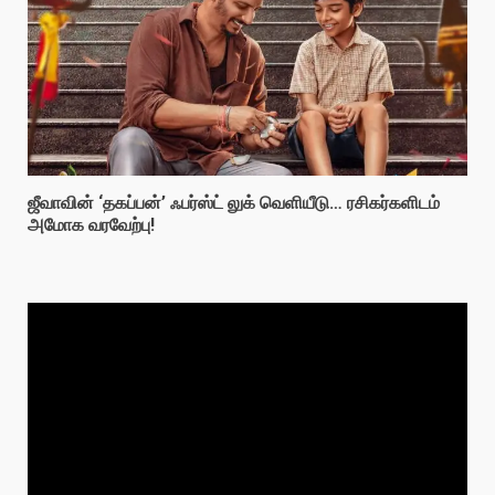
ஜீவாவின் ‘தகப்பன்’ ஃபர்ஸ்ட் லுக் வெளியீடு… ரசிகர்களிடம்
அமோக வரவேற்பு!
Video
Player