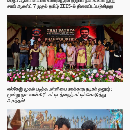
விஜய் ஆண்டனியின் உணர்வுபூர்வ குடும்ப நாடகமான நூறு
சாமி ஆகஸ்ட் 7 முதல் தமிழ் ZEE5-ல் திரையிடப்படுகிறது
எல்கேஜி முதல் படித்த பள்ளியை மறக்காத நடிகர் தனுஷ் ;
மூன்று தள கான்கிரீட் கட்டிடத்தைத் கட்டிக்கொடுத்து
அசத்தல்!