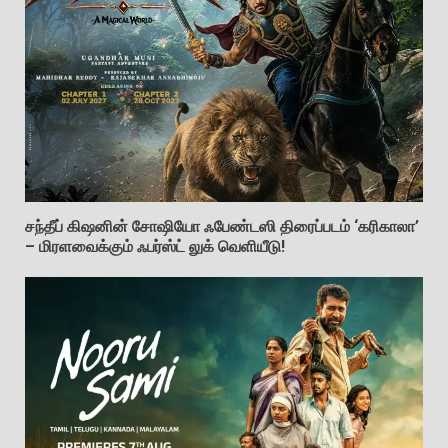
சந்தீப் கிஷனின் சோஷியோ ஃபேண்டஸி திரைப்படம் ‘கரிகாலா’
– மிரளவைக்கும் ஃபர்ஸ்ட் லுக் வெளியீடு!