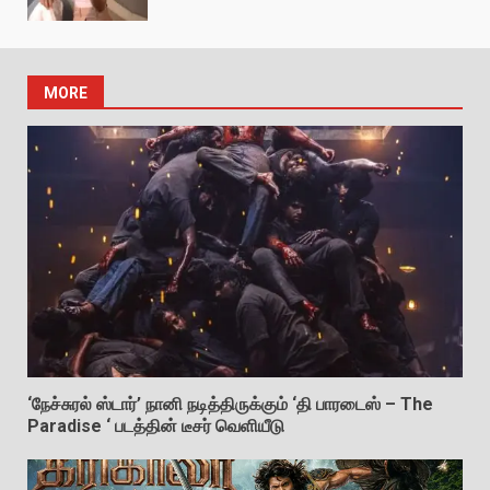
MORE
‘நேச்சுரல் ஸ்டார்’ நானி நடித்திருக்கும் ‘தி பாரடைஸ் – The
Paradise ‘ படத்தின் டீசர் வெளியீடு