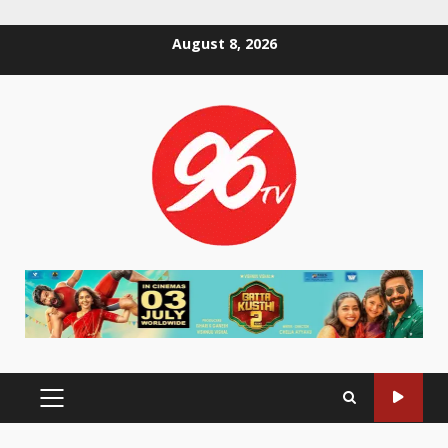
Skip
August 8, 2026
to
content
PRIMARY
MENU