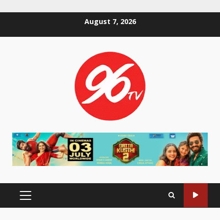
Skip
August 7, 2026
to
content
PRIMARY
MENU