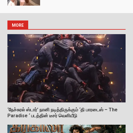
MORE
‘நேச்சுரல் ஸ்டார்’ நானி நடித்திருக்கும் ‘தி பாரடைஸ் – The
Paradise ‘ படத்தின் டீசர் வெளியீடு