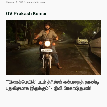
Home
GV Prakash Kumar
GV Prakash Kumar
“‘பிளாக்மெயில்’ படம் த்ரில்லர் என்பதைத் தாண்டி
புதுவிதமாக இருக்கும்”- ஜிவி பிரகாஷ்குமார்!