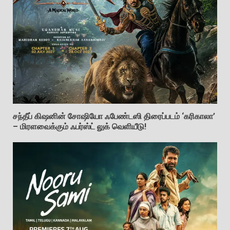
சந்தீப் கிஷனின் சோஷியோ ஃபேண்டஸி திரைப்படம் ‘கரிகாலா’
– மிரளவைக்கும் ஃபர்ஸ்ட் லுக் வெளியீடு!