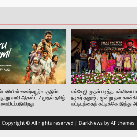
டனியின் உணர்வுபூர்வ குடும்ப
எல்கேஜி முதல் படித்த பள்ளியை 
ூறு சாமி ஆகஸ்ட் 7 முதல் தமிழ்
நடிகர் தனுஷ் ; மூன்று தள கான்கிர
ிரையிடப்படுகிறது
கட்டிடத்தைத் கட்டிக்கொடுத்து அ
Copyright © All rights reserved
|
DarkNews
by AF themes.