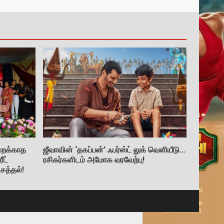
மறக்காத
ஜீவாவின் ‘தகப்பன்’ ஃபர்ஸ்ட் லுக் வெளியீடு…
ீட்
ரசிகர்களிடம் அமோக வரவேற்பு!
சத்தல்!