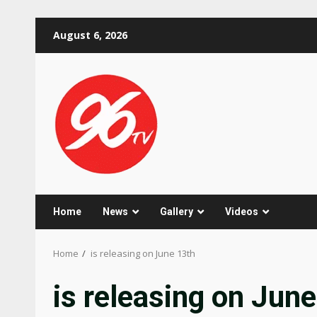
Skip
August 6, 2026
to
content
Home
News
Gallery
Videos
Home
is releasing on June 13th
is releasing on Jun