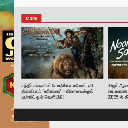
MORE
சந்தீப் கிஷனின் சோஷியோ ஃபேண்டஸி
விஜய் ஆண்
திரைப்படம் ‘கரிகாலா’ – மிரளவைக்கும்
நாடகமான ந
ஃபர்ஸ்ட் லுக் வெளியீடு!
ZEE5-ல் த