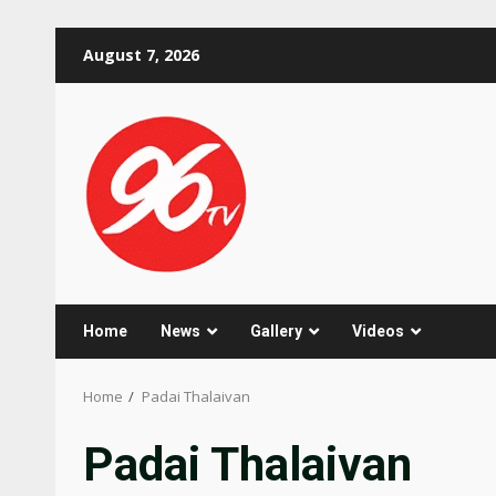
Skip
August 7, 2026
to
content
Home
News
Gallery
Videos
Home
Padai Thalaivan
Padai Thalaivan