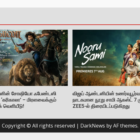
கிஷனின் சோஷியோ ஃபேண்டஸி
விஜய் ஆண்டனியின் உணர்வுபூர்வ 
் ‘கரிகாலா’ – மிரளவைக்கும்
நாடகமான நூறு சாமி ஆகஸ்ட் 7 ம
ுக் வெளியீடு!
ZEE5-ல் திரையிடப்படுகிறது
Copyright © All rights reserved
|
DarkNews
by AF themes.