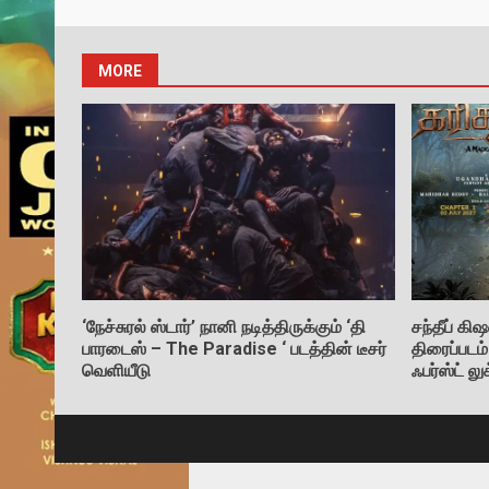
MORE
‘நேச்சுரல் ஸ்டார்’ நானி நடித்திருக்கும் ‘தி
சந்தீப் 
பாரடைஸ் – The Paradise ‘ படத்தின் டீசர்
திரைப்படம
வெளியீடு
ஃபர்ஸ்ட் ல