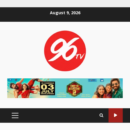
Skip
August 9, 2026
to
content
PRIMARY
MENU