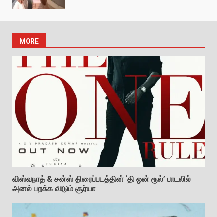
MORE
விஸ்வநாத் & சன்ஸ் திரைப்படத்தின் ‘தி ஒன் ரூல்’ பாடலில்
அனல் பறக்க விடும் சூர்யா