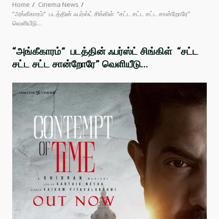
Home
Cinema News
“அங்கீகாரம்” படத்தின் ஃபர்ஸ்ட் சிங்கிள் “சட்ட சட்ட சட்ட சான்றோரே”
வெளியீடு…
“அங்கீகாரம்” படத்தின் ஃபர்ஸ்ட் சிங்கிள் “சட்ட
சட்ட சட்ட சான்றோரே” வெளியீடு…