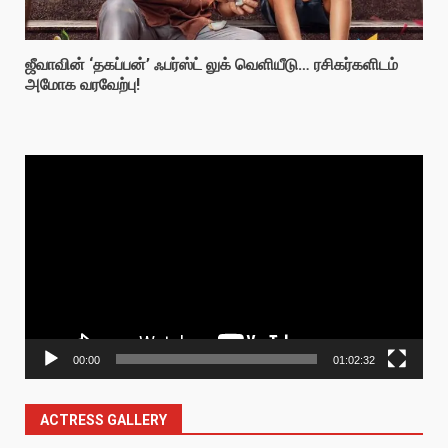
ஜீவாவின் ‘தகப்பன்’ ஃபர்ஸ்ட் லுக் வெளியீடு… ரசிகர்களிடம்
அமோக வரவேற்பு!
Video
Player
00:00
01:02:32
ACTRESS GALLERY