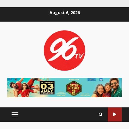
Skip
August 6, 2026
to
content
PRIMARY
MENU