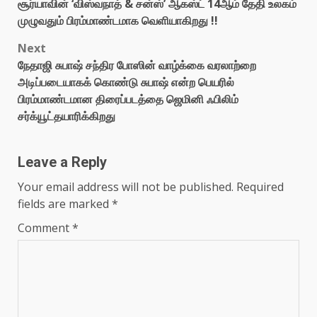
சூர்யாவின் ‘விஸ்வநாத் & சன்ஸ்’ ஆகஸ்ட் 14ஆம் தேதி உலகம்
navigation
முழுவதும் பிரம்மாண்டமாக வெளியாகிறது !!
Next
நேதாஜி சுபாஷ் சந்திர போஸின் வாழ்க்கை வரலாற்றை
அடிப்படையாகக் கொண்டு சுபாஷ் என்ற பெயரில்
பிரம்மாண்டமான திரைப்படத்தை ஜெமினி ஃபிலிம்
சர்க்யூட்தயாரிக்கிறது
Leave a Reply
Your email address will not be published.
Required
fields are marked
*
Comment
*