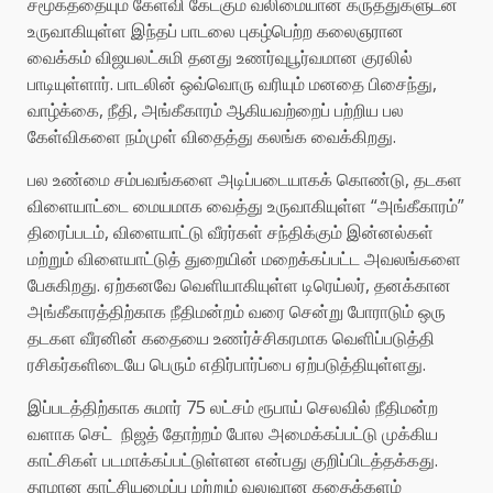
சமூகத்தையும் கேள்வி கேட்கும் வலிமையான கருத்துகளுடன்
உருவாகியுள்ள இந்தப் பாடலை புகழ்பெற்ற கலைஞரான
வைக்கம் விஜயலட்சுமி தனது உணர்வுபூர்வமான குரலில்
பாடியுள்ளார். பாடலின் ஒவ்வொரு வரியும் மனதை பிசைந்து,
வாழ்க்கை, நீதி, அங்கீகாரம் ஆகியவற்றைப் பற்றிய பல
கேள்விகளை நம்முள் விதைத்து கலங்க வைக்கிறது.
பல உண்மை சம்பவங்களை அடிப்படையாகக் கொண்டு, தடகள
விளையாட்டை மையமாக வைத்து உருவாகியுள்ள “அங்கீகாரம்”
திரைப்படம், விளையாட்டு வீரர்கள் சந்திக்கும் இன்னல்கள்
மற்றும் விளையாட்டுத் துறையின் மறைக்கப்பட்ட அவலங்களை
பேசுகிறது. ஏற்கனவே வெளியாகியுள்ள டிரெய்லர், தனக்கான
அங்கீகாரத்திற்காக நீதிமன்றம் வரை சென்று போராடும் ஒரு
தடகள வீரனின் கதையை உணர்ச்சிகரமாக வெளிப்படுத்தி
ரசிகர்களிடையே பெரும் எதிர்பார்ப்பை ஏற்படுத்தியுள்ளது.
இப்படத்திற்காக சுமார் 75 லட்சம் ரூபாய் செலவில் நீதிமன்ற
வளாக செட் நிஜத் தோற்றம் போல அமைக்கப்பட்டு முக்கிய
காட்சிகள் படமாக்கப்பட்டுள்ளன என்பது குறிப்பிடத்தக்கது.
தரமான காட்சியமைப்பு மற்றும் வலுவான கதைக்களம்