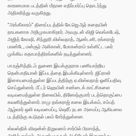
காரணமாக படத்தின் மீதான எதிர்பார்ப்பு தொடர்ந்து
அதிகரித்து வருகிறது.
“அங்கீகாரம்” திரைப்படத்தில் கே.ஜெ.ஆர் கதையின்
நாயகனாக அறிமுகமாகிறார். அவருடன் விஜி வெங்கடேஷ்,
அஜித் கோஷி, சிந்தூரி விஸ்வநாத், ஆண்டனி, ரங்கராஜ்
பாண்டே, மன்சூர் அலிகான், மோகன்ராம் உள்ளிட்ட பலர்
முக்கிய கதாபாத்திரங்களில் நடித்துள்ளனர்.
பா.ரஞ்சித்திடம் துணை இயக்குநராக பணியாற்றிய
தென்பாதியான் இப்படத்தை இயக்கியுள்ளார். ஜிப்ரான்
இசையமைத்துள்ள இப்படத்திற்கு ஏ.விஸ்வநாத் ஒளிப்பதிவு
செய்துள்ளார். பீட்டர் ஹெயின் சண்டைக் காட்சிகளை
வடிவமைத்துள்ள நிலையில், தினேஷ்குமார் படத்தொகுப்பை
கவனித்துள்ளார். ராமு தங்கராஜ் கலை இயக்கம், சம்பத்
ஆழ்வார் ஒலி வடிவமைப்பு, ஷெரீப் நடன அமைப்பு ஆகியவை
படத்திற்கு கூடுதல் பலம் சேர்த்துள்ளன.
ஸ்வஸ்திக் விஷன்ஸ் நிறுவனம் சார்பில் பிரசாந்த்,
அஜித்பாஸ்கர், அருண்முருகன் ஆகியோர் இணைந்து