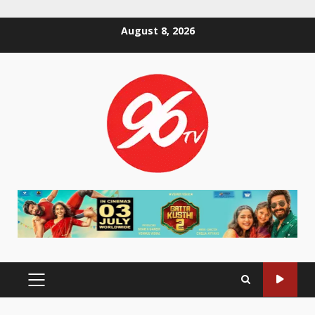
Skip
August 8, 2026
to
content
PRIMARY
MENU