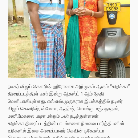
நடிகர் விஜய் கௌரிஷ் ஹீரோவாக அறிமுகம் ஆகும் “கடுக்கா”
திரைப்படத்தின் டீசர் இன்று ஆகஸ்ட் 1 ஆம் தேதி
வெளியாகியுள்ளது. எஸ்.எஸ்.முருகராசு இயக்கத்தில் நடிகர்
விஜய் கௌரிஷ், ஸ்மேகா, ஆதர்ஷ், கொங்கு மஞ்சுநாதன்,
மணிமேகலை ,சுதா மற்றும் பலர் நடித்துள்ளனர்.
கடுக்கா திரைப்படத்தின் பாடல்களை நிலவை பார்த்திபனின்
வரிகளில் இசை அமைப்பாளர் கெவின் டிகோஸ்டா
இசையமைத்துள்ளார். சதீஷ்குமார் துரைக்கண்ணன்