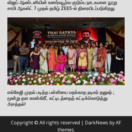
விஜய் ஆண்டனியின் உணர்வுபூர்வ குடும்ப நாடகமான நூறு
சாமி ஆகஸ்ட் 7 முதல் தமிழ் ZEE5-ல் திரையிடப்படுகிறது
எல்கேஜி முதல் படித்த பள்ளியை மறக்காத நடிகர் தனுஷ் ;
மூன்று தள கான்கிரீட் கட்டிடத்தைத் கட்டிக்கொடுத்து
அசத்தல்!
Copyright © All rights reserved
|
DarkNews
by AF
themes.