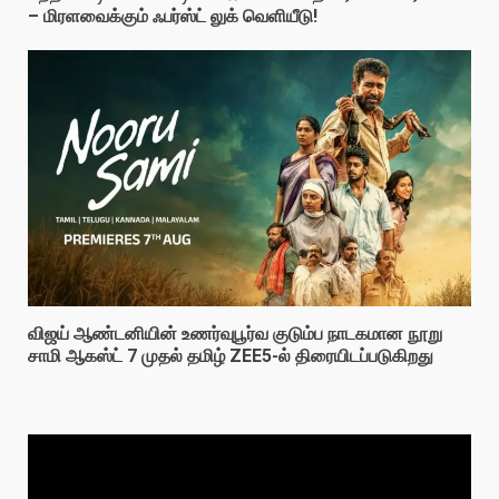
– மிரளவைக்கும் ஃபர்ஸ்ட் லுக் வெளியீடு!
விஜய் ஆண்டனியின் உணர்வுபூர்வ குடும்ப நாடகமான நூறு
சாமி ஆகஸ்ட் 7 முதல் தமிழ் ZEE5-ல் திரையிடப்படுகிறது
Video
Player