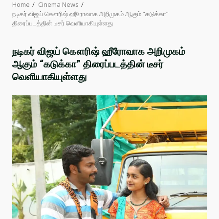
Home
Cinema News
நடிகர் விஜய் கௌரிஷ் ஹீரோவாக அறிமுகம் ஆகும் “கடுக்கா”
திரைப்படத்தின் டீசர் வெளியாகியுள்ளது
நடிகர் விஜய் கௌரிஷ் ஹீரோவாக அறிமுகம்
ஆகும் “கடுக்கா” திரைப்படத்தின் டீசர்
வெளியாகியுள்ளது