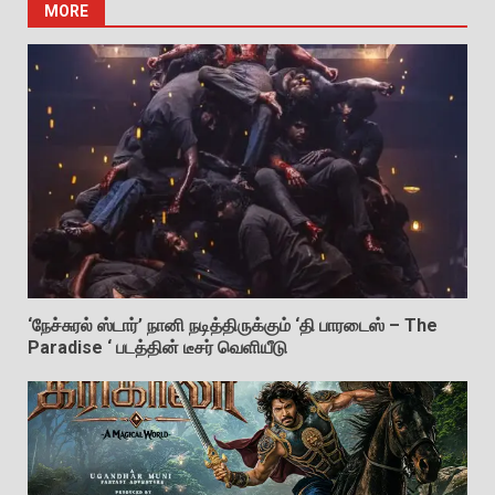
MORE
‘நேச்சுரல் ஸ்டார்’ நானி நடித்திருக்கும் ‘தி பாரடைஸ் – The
Paradise ‘ படத்தின் டீசர் வெளியீடு