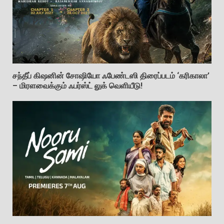
சந்தீப் கிஷனின் சோஷியோ ஃபேண்டஸி திரைப்படம் ‘கரிகாலா’
– மிரளவைக்கும் ஃபர்ஸ்ட் லுக் வெளியீடு!