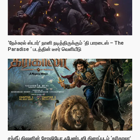
‘நேச்சுரல் ஸ்டார்’ நானி நடித்திருக்கும் ‘தி பாரடைஸ் – The
Paradise ‘ படத்தின் டீசர் வெளியீடு
சந்தீப் கிஷனின் சோஷியோ ஃபேண்டஸி திரைப்படம் ‘கரிகாலா’