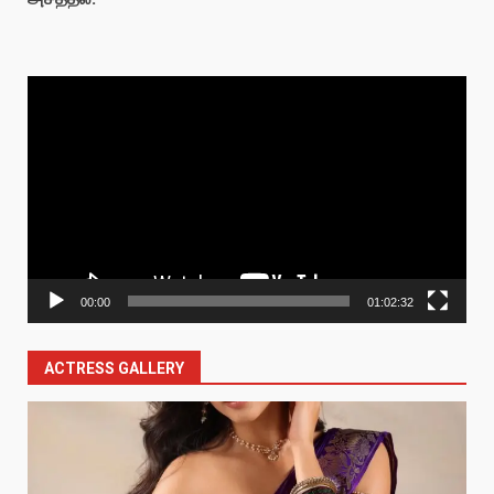
Video
Player
00:00
01:02:32
ACTRESS GALLERY