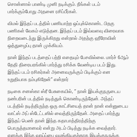
சொன்னால் பாண்டி முனி நடிக்கும். நீங்கள் படம்
பார்க்கும்போது அதனை ரசிப்பீர்கள்.
விமல் இந்தப் படத்தில் பணியாற்ற ஒப்புக்கொண்ட பிறகு
பணிகள் வேகம் எடுத்தன. இந்தப் படம் இவ்வளவு விரைவாக
நிறைவடைந்து இருக்கிறது என்றால் அதற்கு ஹீரோவின்
ஒத்துழைப்பு தான் முக்கியம்.
நான் இந்தப் படத்தைப் பற்றி எதையும் பேசவில்லை. மார்ச் 6ஆம்
தேதி திரையரங்கில் பார்த்து ரசிக்க வேண்டிய படம் இது.
இந்தப் படம் ரசிகர்கள் அனைவருக்கும் பிடிக்கும் என
உறுதியாக நம்புகிறேன்” என்றார்
நடிகை சனஸ்கா ஸ்ரீ பேசுகையில், ” நான் இயக்குநருடைய
நண்பரின் படத்தில் நடித்துக் கொண்டிருந்தேன். அந்தப்
படத்தில் நடித்திருந்த ஒரு காட்சியைத் தான் நான் என்னுடைய
வாட்ஸ் அப் ஸ்டேட்டஸில் வைத்திருந்தேன். அதைப் பார்த்து
இந்தப் பெண் தான் இந்த கதாபாத்திரத்திற்கு
பொருத்தமானவர் என்று அடம் பிடித்து நடிக்க வைத்தார்.
எனக்கு இந்த வாய்ப்பை வழங்கியதற்காக இயக்குநருக்கு