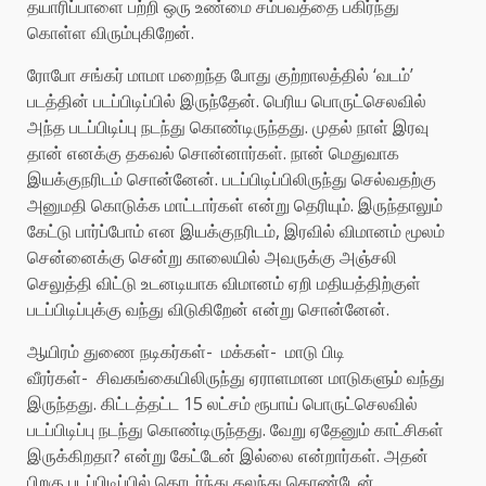
தயாரிப்பாளை பற்றி ஒரு உண்மை சம்பவத்தை பகிர்ந்து
கொள்ள விரும்புகிறேன்.
ரோபோ சங்கர் மாமா மறைந்த போது குற்றாலத்தில் ‘வடம்’
படத்தின் படப்பிடிப்பில் இருந்தேன். பெரிய பொருட்செலவில்
அந்த படப்பிடிப்பு நடந்து கொண்டிருந்தது. முதல் நாள் இரவு
தான் எனக்கு தகவல் சொன்னார்கள். நான் மெதுவாக
இயக்குநரிடம் சொன்னேன். படப்பிடிப்பிலிருந்து செல்வதற்கு
அனுமதி கொடுக்க மாட்டார்கள் என்று தெரியும். இருந்தாலும்
கேட்டு பார்ப்போம் என இயக்குநரிடம், இரவில் விமானம் மூலம்
சென்னைக்கு சென்று காலையில் அவருக்கு அஞ்சலி
செலுத்தி விட்டு உடனடியாக விமானம் ஏறி மதியத்திற்குள்
படப்பிடிப்புக்கு வந்து விடுகிறேன் என்று சொன்னேன்.
ஆயிரம் துணை நடிகர்கள்- மக்கள்- மாடு பிடி
வீரர்கள்- சிவகங்கையிலிருந்து ஏராளமான மாடுகளும் வந்து
இருந்தது. கிட்டத்தட்ட 15 லட்சம் ரூபாய் பொருட்செலவில்
படப்பிடிப்பு நடந்து கொண்டிருந்தது. வேறு ஏதேனும் காட்சிகள்
இருக்கிறதா? என்று கேட்டேன் இல்லை என்றார்கள். அதன்
பிறகு படப்பிடிப்பில் தொடர்ந்து கலந்து கொண்டேன்.