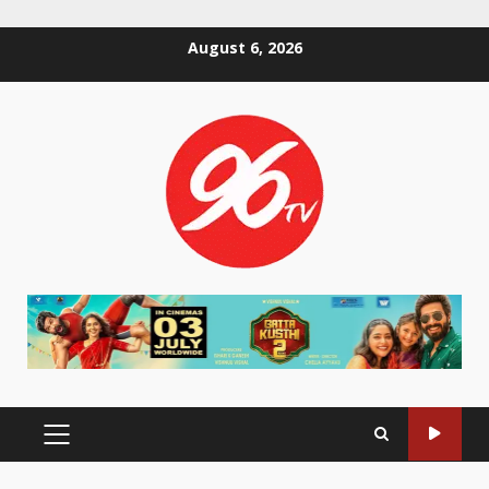
Skip
August 6, 2026
to
content
PRIMARY
MENU