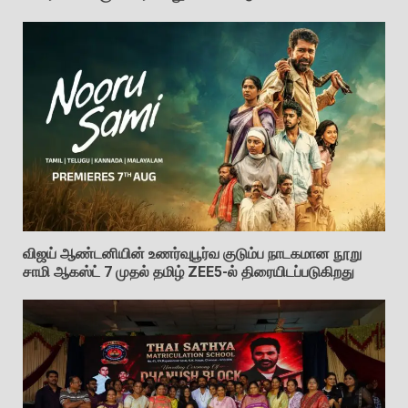
விஜய் ஆண்டனியின் உணர்வுபூர்வ குடும்ப நாடகமான நூறு
சாமி ஆகஸ்ட் 7 முதல் தமிழ் ZEE5-ல் திரையிடப்படுகிறது