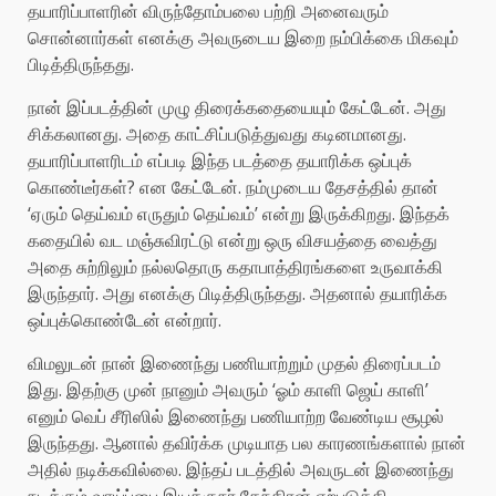
தயாரிப்பாளரின் விருந்தோம்பலை பற்றி அனைவரும்
சொன்னார்கள் எனக்கு அவருடைய இறை நம்பிக்கை மிகவும்
பிடித்திருந்தது.
நான் இப்படத்தின் முழு திரைக்கதையையும் கேட்டேன். அது
சிக்கலானது. அதை காட்சிப்படுத்துவது கடினமானது.
தயாரிப்பாளரிடம் எப்படி இந்த படத்தை தயாரிக்க ஒப்புக்
கொண்டீர்கள்? என கேட்டேன். நம்முடைய தேசத்தில் தான்
‘ஏரும் தெய்வம் எருதும் தெய்வம்’ என்று இருக்கிறது. இந்தக்
கதையில் வட மஞ்சுவிரட்டு என்று ஒரு விசயத்தை வைத்து
அதை சுற்றிலும் நல்லதொரு கதாபாத்திரங்களை உருவாக்கி
இருந்தார். அது எனக்கு பிடித்திருந்தது. அதனால் தயாரிக்க
ஒப்புக்கொண்டேன் என்றார்.
விமலுடன் நான் இணைந்து பணியாற்றும் முதல் திரைப்படம்
இது. இதற்கு முன் நானும் அவரும் ‘ஓம் காளி ஜெய் காளி’
எனும் வெப் சீரிஸில் இணைந்து பணியாற்ற வேண்டிய சூழல்
இருந்தது. ஆனால் தவிர்க்க முடியாத பல காரணங்களால் நான்
அதில் நடிக்கவில்லை. இந்தப் படத்தில் அவருடன் இணைந்து
நடிக்கும் வாய்ப்பை இயக்குநர் கேந்திரன் ஏற்படுத்தி