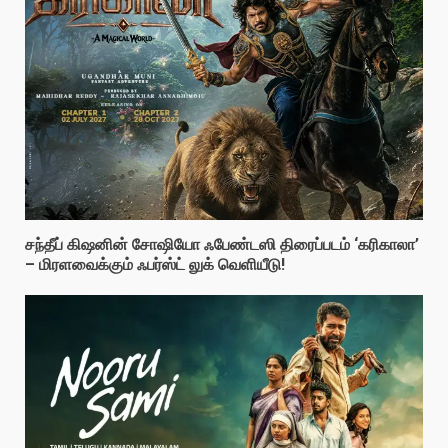
சந்தீப் கிஷனின் சோஷியோ ஃபேண்டஸி திரைப்படம் ‘கரிகாலா’
– மிரளவைக்கும் ஃபர்ஸ்ட் லுக் வெளியீடு!