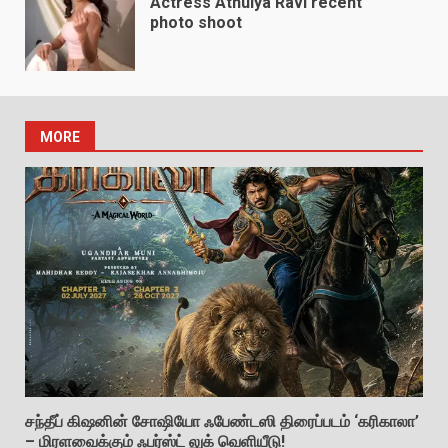
Actress Athulya Ravi recent
photo shoot
MORE
சந்தீப் கிஷனின் சோஷியோ ஃபேண்டஸி திரைப்படம் ‘கரிகாலா’
– மிரளவைக்கும் ஃபர்ஸ்ட் லுக் வெளியீடு!