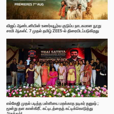
விஜய் ஆண்டனியின் உணர்வுபூர்வ குடும்ப நாடகமான நூறு
சாமி ஆகஸ்ட் 7 முதல் தமிழ் ZEE5-ல் திரையிடப்படுகிறது
எல்கேஜி முதல் படித்த பள்ளியை மறக்காத நடிகர் தனுஷ் ;
மூன்று தள கான்கிரீட் கட்டிடத்தைத் கட்டிக்கொடுத்து
அசத்தல்!