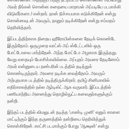
அவர் நீங்கள் சொன்ன கதையை மாறாமல் அப்படியே படமாக்கி
விடுவீர்களா..! என்றார். நான் நிச்சயமாக எடுக்கிறேன் என்று
சொன்னவுடன் அவரும், நானும் நடிக்கிறேன் என்று சம்மதம்
தெரிவித்தார்.
இப்படத்திற்காக நிறைய ஹீரோயின்களை தேடிக் கொண்டே
இருந்தோம். ஒருமுறை வாட்ஸ் அப் ஸ்டேட்டஸில் ஒரு
போட்டோவை பார்த்தேன்.‌ அந்த போட்டோ அழகாக இருந்தது.
வேறு எதையும் யோசிக்கவில்லை. அப்புறம் அவரை தேடினோம்.
அவர் என்னுடைய நண்பரின் படத்தில் நடித்துக்
கொண்டிருந்தார். அவரை நடிக்க வைத்தோம். அவரும்
அற்புதமாக படத்தில் நடித்திருக்கிறார். தமிழ் சினிமாவில்
எதிர்காலத்தில் நல்ல ஆர்டிஸ்ட் ஆக வருவார். இப்படத்தில்
பணியாற்றிய அனைத்து தொழில்நுட்ப கலைஞர்களுக்கும்
நன்றி.‌
இந்தப் படத்தில் விமலுடன் நடித்த ‘பாண்டி முனி’ எனும் காளை
மாட்டிற்கும் இந்த தருணத்தில் நன்றியை தெரிவித்துக்
கொள்கிறேன். காட்சி படமாக்கும் போது ‘ஆக்ஷன்’ என்று