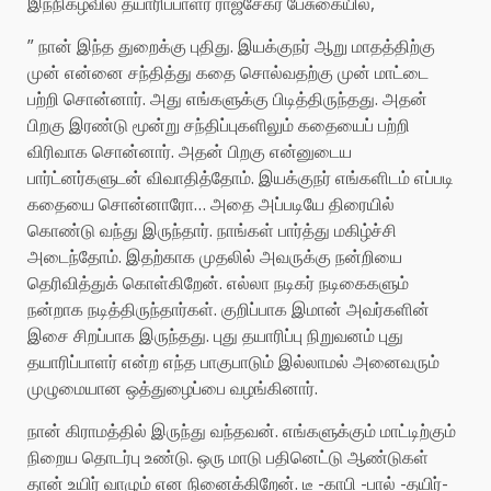
இந்நிகழ்வில் தயாரிப்பாளர் ராஜசேகர் பேசுகையில்,
” நான் இந்த துறைக்கு புதிது. இயக்குநர் ஆறு மாதத்திற்கு
முன் என்னை சந்தித்து கதை சொல்வதற்கு முன் மாட்டை
பற்றி சொன்னார். அது எங்களுக்கு பிடித்திருந்தது. அதன்
பிறகு இரண்டு மூன்று சந்திப்புகளிலும் கதையைப் பற்றி
விரிவாக சொன்னார். அதன் பிறகு என்னுடைய
பார்ட்னர்களுடன் விவாதித்தோம். இயக்குநர் எங்களிடம் எப்படி
கதையை சொன்னாரோ… அதை அப்படியே திரையில்
கொண்டு வந்து இருந்தார். நாங்கள் பார்த்து மகிழ்ச்சி
அடைந்தோம். இதற்காக முதலில் அவருக்கு நன்றியை
தெரிவித்துக் கொள்கிறேன். எல்லா நடிகர் நடிகைகளும்
நன்றாக நடித்திருந்தார்கள். குறிப்பாக இமான் அவர்களின்
இசை சிறப்பாக இருந்தது. புது தயாரிப்பு நிறுவனம் புது
தயாரிப்பாளர் என்ற எந்த பாகுபாடும் இல்லாமல் அனைவரும்
முழுமையான ஒத்துழைப்பை வழங்கினார்.
நான் கிராமத்தில் இருந்து வந்தவன். எங்களுக்கும் மாட்டிற்கும்
நிறைய தொடர்பு உண்டு. ஒரு மாடு பதினெட்டு ஆண்டுகள்
தான் உயிர் வாழும் என நினைக்கிறேன். டீ -காபி -பால் -தயிர்-