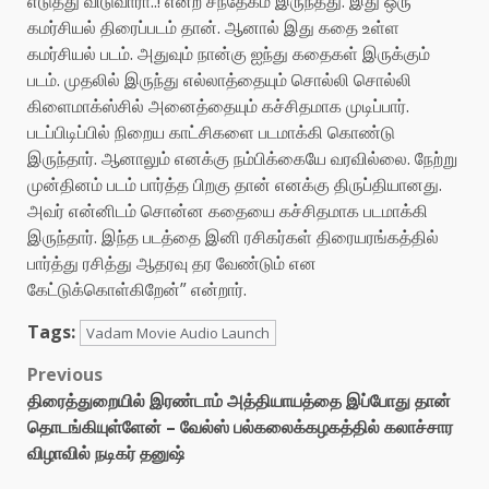
எடுத்து விடுவாரா..! என்ற சந்தேகம் இருந்தது. இது ஒரு
கமர்சியல் திரைப்படம் தான். ஆனால் இது கதை உள்ள
கமர்சியல் படம். அதுவும் நான்கு ஐந்து கதைகள் இருக்கும்
படம். முதலில் இருந்து எல்லாத்தையும் சொல்லி சொல்லி
கிளைமாக்ஸ்சில் அனைத்தையும் கச்சிதமாக முடிப்பார்.
படப்பிடிப்பில் நிறைய காட்சிகளை படமாக்கி கொண்டு
இருந்தார். ஆனாலும் எனக்கு நம்பிக்கையே வரவில்லை. நேற்று
முன்தினம் படம் பார்த்த பிறகு தான் எனக்கு திருப்தியானது.
அவர் என்னிடம் சொன்ன கதையை கச்சிதமாக படமாக்கி
இருந்தார். இந்த படத்தை இனி ரசிகர்கள் திரையரங்கத்தில்
பார்த்து ரசித்து ஆதரவு தர வேண்டும் என
கேட்டுக்கொள்கிறேன்” என்றார்.
Tags:
Vadam Movie Audio Launch
Post
Previous
திரைத்துறையில் இரண்டாம் அத்தியாயத்தை இப்போது தான்
navigation
தொடங்கியுள்ளேன் – வேல்ஸ் பல்கலைக்கழகத்தில் கலாச்சார
விழாவில் நடிகர் தனுஷ்