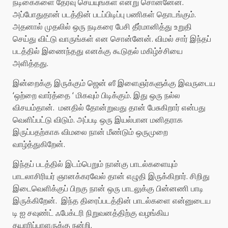
நடிகைகளை தேர்வு செய்யுங்கள் என்று சொன்னேன்.
அப்போதுதான் படத்தின் படப்பிடிப்பு பணிகள் தொடங்கும்.
அதனால் முதலில் ஒரு நடிகரை பேசி தீர்மானித்து உறுதி
செய்து விட்டு வாருங்கள் என சொன்னேன். விமல் சார் இந்தப்
படத்தில் இணைந்தது எனக்கு கூடுதல் மகிழ்ச்சியை
அளித்தது.
இன்றைக்கு இருக்கும் ஜென் ஸீ இளைஞர்களுக்கு இவருடைய
‘ஒற்றை வார்த்தை ‘ மிகவும் பிடிக்கும். இது ஒரு நல்ல
விசயம்தான். மனதில் தோன்றுவது தான் பேசுகிறார் என்பது
வெளிப்பட்டு விடும். அப்படி ஒரு இயல்பான மனிதராக
இருப்பதற்காக விமலை நான் மீண்டும் ஒருமுறை
வாழ்த்துகிறேன்.
இந்தப் படத்தில் இடம்பெறும் நான்கு பாடல்களையும்
பாடலாசிரியர் ஞானக்கரவேல் தான் எழுதி இருக்கிறார். சிறிது
இடைவெளிக்குப் பிறகு நான் ஒரு பாடலுக்கு பின்னணி பாடி
இருக்கிறேன். இந்த திரைப்படத்தின் பாடல்களை என்னுடைய
டி ஐ சவுண்ட் ஃபேக்டரி நிறுவனத்திற்கு வழங்கிய
தயாரிப்பாளருக்கு நன்றி.