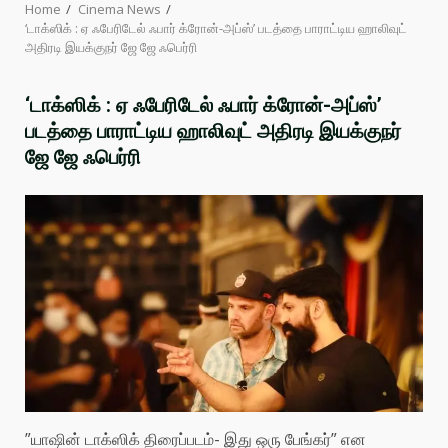
Home
Cinema News
‘டாக்ஸிக் : ஏ ஃபேரிடேல் ஃபார் க்ரோன்-அப்ஸ்’ படத்தை பாராட்டிய ஹாலிவுட்
அதிரடி இயக்குநர் ஜே ஜே ஃபெர்ரி
‘டாக்ஸிக் : ஏ ஃபேரிடேல் ஃபார் க்ரோன்-அப்ஸ்’
படத்தை பாராட்டிய ஹாலிவுட் அதிரடி இயக்குநர்
ஜே ஜே ஃபெர்ரி
”யாஷின் டாக்ஸிக் திரைப்படம்- இது ஒரு பேங்கர்” என