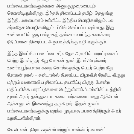
பார்வையாளர்களுக்கான அணுகுமுறையையும்
கொண்டிருக்கிறது. இந்தத் திரைப்படம் தமிழ், தெலுங்கு,
இந்தி, மலையாளம் உள்ளிட்ட இந்திய மொழிகளிலும், பல
சர்வதேச மொழிகளிலும் டப்பிங் செய்யப்படவுள்ளது. இது
உண்மையில் ஒரு பன்முகத் தன்மை வாய்ந்த கலாச்சார
ரீதியிலான திரைப்பட அனுபவத்திற்கு வழி வகுக்கும்.
இந்த இலட்சிய படைப்பை சர்வதேச அளவில் பாராட்டினைப்
பெற்ற இயக்குநர் கீது மோகன் தாஸ் இயக்கியுள்ளார்.
உணர்வுபூர்வமான கதை சொல்லலுக்கு பெயர் பெற்ற கீது
மோகன் தாஸ் – சன்டான்ஸ் திரைப்பட விழாவில் தேசிய விருது
மற்றும் உலகளாவிய திரைப்பட தயாரிப்பு விருது போன்ற
மதிப்புமிக்க பாராட்டுகளை பெற்றுள்ளார். ‘டாக்ஸிக்’ படத்தின்
மூலம் அவர் தன்னுடைய கலை பார்வையை ஹை ஆக்டேன்
ஆக்சனுடன் இணைந்து தருகிறார். இதன் மூலம்
பார்வையாளர்களுக்கு மறக்க முடியாத பயணத்திற்கும் அவர்
உறுதியளிக்கிறார்.
கே வி என் புரொடக்ஷன்ஸ் மற்றும் மான்ஸ்டர் மைண்ட்