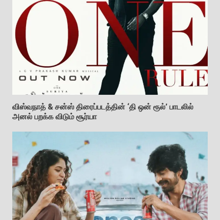
விஸ்வநாத் & சன்ஸ் திரைப்படத்தின் ‘தி ஒன் ரூல்’ பாடலில்
அனல் பறக்க விடும் சூர்யா