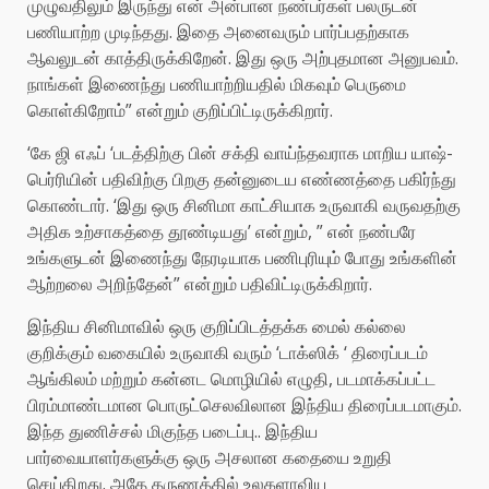
முழுவதிலும் இருந்து என் அன்பான நண்பர்கள் பலருடன்
பணியாற்ற முடிந்தது. இதை அனைவரும் பார்ப்பதற்காக
ஆவலுடன் காத்திருக்கிறேன். இது ஒரு அற்புதமான அனுபவம்.
நாங்கள் இணைந்து பணியாற்றியதில் மிகவும் பெருமை
கொள்கிறோம்” என்றும் குறிப்பிட்டிருக்கிறார்.
‘கே ஜி எஃப் ‘படத்திற்கு பின் சக்தி வாய்ந்தவராக மாறிய யாஷ்-
பெர்ரியின் பதிவிற்கு பிறகு தன்னுடைய எண்ணத்தை பகிர்ந்து
கொண்டார். ‘இது ஒரு சினிமா காட்சியாக உருவாகி வருவதற்கு
அதிக உற்சாகத்தை தூண்டியது’ என்றும், ” என் நண்பரே
உங்களுடன் இணைந்து நேரடியாக பணிபுரியும் போது உங்களின்
ஆற்றலை அறிந்தேன்” என்றும் பதிவிட்டிருக்கிறார்.
இந்திய சினிமாவில் ஒரு குறிப்பிடத்தக்க மைல் கல்லை
குறிக்கும் வகையில் உருவாகி வரும் ‘டாக்ஸிக் ‘ திரைப்படம்
ஆங்கிலம் மற்றும் கன்னட மொழியில் எழுதி, படமாக்கப்பட்ட
பிரம்மாண்டமான பொருட்செலவிலான இந்திய திரைப்படமாகும்.
இந்த துணிச்சல் மிகுந்த படைப்பு.. இந்திய
பார்வையாளர்களுக்கு ஒரு அசலான கதையை உறுதி
செய்கிறது. அதே தருணத்தில் உலகளாவிய