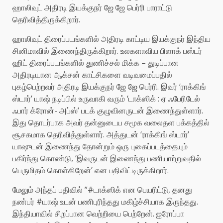
ஹாலிவுட் அதிரடி இயக்குநர் ஜே ஜே பெர்ரி பாராட்டு
தெரிவித்திருக்கிறார்.
ஹாலிவுட் திரைப்படங்களில் அதிரடி காட்டிய இயக்குநர் இந்திய
சினிமாவில் இணைந்திருக்கிறார். உலகளாவிய பிளாக் பஸ்டர்
ஹிட் திரைப்படங்களில் துணிச்சல் மிக்க – துடிப்பான
அதிரடியான ஆக்சன் காட்சிகளை வடிவமைப்பதில்
புகழ்பெற்றவர் அதிரடி இயக்குநர் ஜே ஜே பெர்ரி. இவர் ‘ராக்கிங்
ஸ்டார்’ யாஷ் நடிப்பில் உருவாகி வரும் ‘டாக்ஸிக் : ஏ ஃபேரிடேல்
ஃபார் க்ரோன்- அப்ஸ்’ படக் குழுவினருடன் இணைந்துள்ளார்.
இது தொடர்பாக அவர் தன்னுடைய சமூக வலைதள பக்கத்தில்
சூசகமாக தெரிவித்துள்ளார். அத்துடன் ‘ராக்கிங் ஸ்டார்’
யாஷுடன் இணைந்து தோன்றும் ஒரு புகைப்படத்தையும்
பகிர்ந்து கொண்டு, ‘இவருடன் இணைந்து பணியாற்றுவதில்
பெருமிதம் கொள்கிறேன்’ என பதிவிட்டிருக்கிறார்.
மேலும் அந்தப் பதிவில் ”#டாக்ஸிக் என பெயரிட்டு, தனது
நண்பர் #யாஷ் உடன் பணிபுரிந்தது மகிழ்ச்சியாக இருந்தது.
இந்தியாவில் சிறப்பான வெற்றியை பெற்றேன். ஐரோப்பா