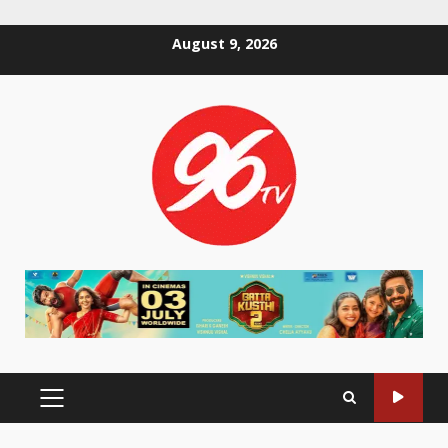
Skip
August 9, 2026
to
content
PRIMARY
MENU