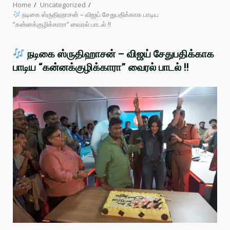
Home
Uncategorized
நடிகை ஸ்ருதிஹாசன் – விஜய் சேதுபதிக்காக பாடிய
“கன்னக்குழிக்காரா” வைரல் பாடல் !!
நடிகை ஸ்ருதிஹாசன் – விஜய் சேதுபதிக்காக
பாடிய “கன்னக்குழிக்காரா” வைரல் பாடல் !!