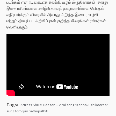
படங்கள் என நடிகையாக கலக்கி வரும் ஸ்ருதிஹாசன், தனது
இசை ரசிகர்களை மகிழ்விக்கவும் தவறுவதில்லை. பெரிதும்
எதிர்பார்க்கும் விரைவில் அவரது அடுத்த இசை முயற்சி
மற்றும் திரைப்பட அறிவிப்புகள் குறித்த விவரங்கள் ரசிகர்கள்
வெளியாகும்.
Tags:
Actress Shruti Haasan – Viral song “Kannakuzhikaaraa”
sung for Vijay Sethupathi!!