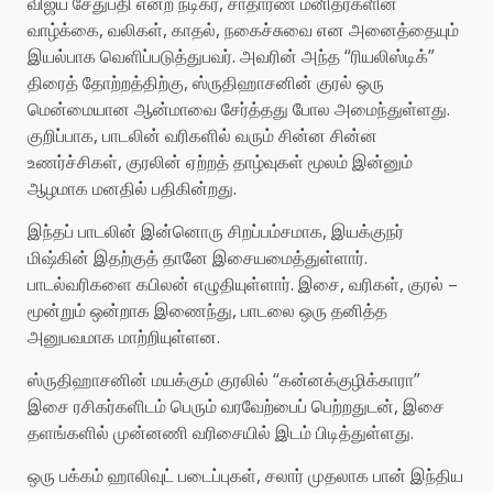
விஜய் சேதுபதி என்ற நடிகர், சாதாரண மனிதர்களின்
வாழ்க்கை, வலிகள், காதல், நகைச்சுவை என அனைத்தையும்
இயல்பாக வெளிப்படுத்துபவர். அவரின் அந்த “ரியலிஸ்டிக்”
திரைத் தோற்றத்திற்கு, ஸ்ருதிஹாசனின் குரல் ஒரு
மென்மையான ஆன்மாவை சேர்த்தது போல அமைந்துள்ளது.
குறிப்பாக, பாடலின் வரிகளில் வரும் சின்ன சின்ன
உணர்ச்சிகள், குரலின் ஏற்றத் தாழ்வுகள் மூலம் இன்னும்
ஆழமாக மனதில் பதிகின்றது.
இந்தப் பாடலின் இன்னொரு சிறப்பம்சமாக, இயக்குநர்
மிஷ்கின் இதற்குத் தானே இசையமைத்துள்ளார்.
பாடல்வரிகளை கபிலன் எழுதியுள்ளார். இசை, வரிகள், குரல் –
மூன்றும் ஒன்றாக இணைந்து, பாடலை ஒரு தனித்த
அனுபவமாக மாற்றியுள்ளன.
ஸ்ருதிஹாசனின் மயக்கும் குரலில் “கன்னக்குழிக்காரா”
இசை ரசிகர்களிடம் பெரும் வரவேற்பைப் பெற்றதுடன், இசை
தளங்களில் முன்னணி வரிசையில் இடம் பிடித்துள்ளது.
ஒரு பக்கம் ஹாலிவுட் படைப்புகள், சலார் முதலாக பான் இந்திய