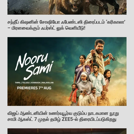
சந்தீப் கிஷனின் சோஷியோ ஃபேண்டஸி திரைப்படம் ‘கரிகாலா’
– மிரளவைக்கும் ஃபர்ஸ்ட் லுக் வெளியீடு!
விஜய் ஆண்டனியின் உணர்வுபூர்வ குடும்ப நாடகமான நூறு
சாமி ஆகஸ்ட் 7 முதல் தமிழ் ZEE5-ல் திரையிடப்படுகிறது