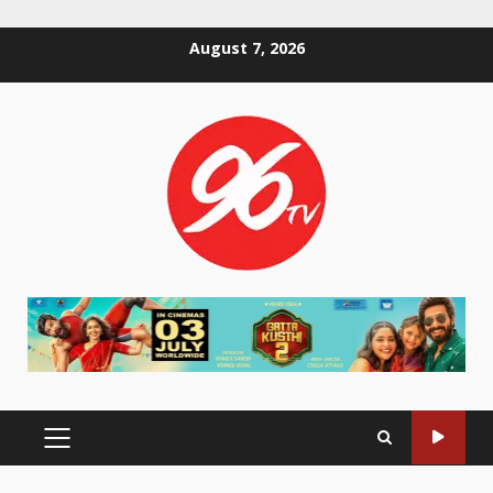
Skip
August 7, 2026
to
content
PRIMARY
MENU