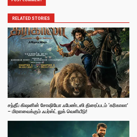
RELATED STORIES
சந்தீப் கிஷனின் சோஷியோ ஃபேண்டஸி திரைப்படம் ‘கரிகாலா’
– மிரளவைக்கும் ஃபர்ஸ்ட் லுக் வெளியீடு!