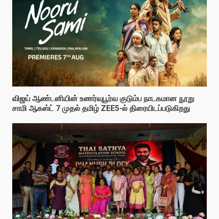
விஜய் ஆண்டனியின் உணர்வுபூர்வ குடும்ப நாடகமான நூறு
சாமி ஆகஸ்ட் 7 முதல் தமிழ் ZEE5-ல் திரையிடப்படுகிறது