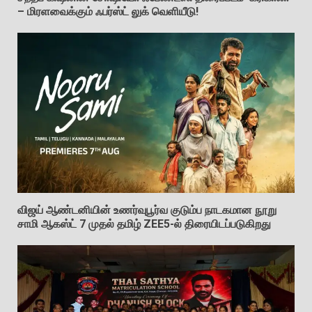
– மிரளவைக்கும் ஃபர்ஸ்ட் லுக் வெளியீடு!
விஜய் ஆண்டனியின் உணர்வுபூர்வ குடும்ப நாடகமான நூறு
சாமி ஆகஸ்ட் 7 முதல் தமிழ் ZEE5-ல் திரையிடப்படுகிறது