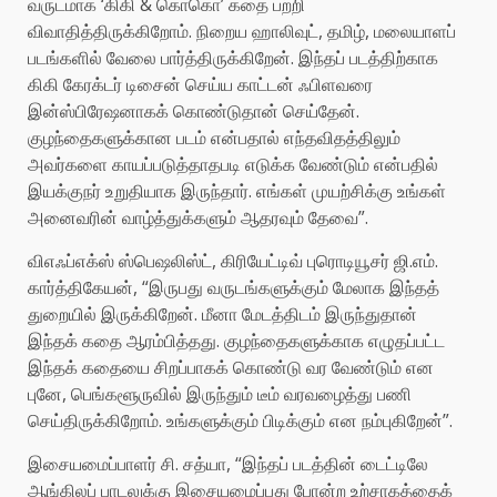
வருடமாக ‘கிகி & கொகொ’ கதை பற்றி
விவாதித்திருக்கிறோம். நிறைய ஹாலிவுட், தமிழ், மலையாளப்
படங்களில் வேலை பார்த்திருக்கிறேன். இந்தப் படத்திற்காக
கிகி கேரக்டர் டிசைன் செய்ய காட்டன் ஃபிளவரை
இன்ஸ்பிரேஷனாகக் கொண்டுதான் செய்தேன்.
குழந்தைகளுக்கான படம் என்பதால் எந்தவிதத்திலும்
அவர்களை காயப்படுத்தாதபடி எடுக்க வேண்டும் என்பதில்
இயக்குநர் உறுதியாக இருந்தார். எங்கள் முயற்சிக்கு உங்கள்
அனைவரின் வாழ்த்துக்களும் ஆதரவும் தேவை”.
விஎஃப்எக்ஸ் ஸ்பெஷலிஸ்ட், கிரியேட்டிவ் புரொடியூசர் ஜி.எம்.
கார்த்திகேயன், “இருபது வருடங்களுக்கும் மேலாக இந்தத்
துறையில் இருக்கிறேன். மீனா மேடத்திடம் இருந்துதான்
இந்தக் கதை ஆரம்பித்தது. குழந்தைகளுக்காக எழுதப்பட்ட
இந்தக் கதையை சிறப்பாகக் கொண்டு வர வேண்டும் என
புனே, பெங்களூருவில் இருந்தும் டீம் வரவழைத்து பணி
செய்திருக்கிறோம். உங்களுக்கும் பிடிக்கும் என நம்புகிறேன்”.
இசையமைப்பாளர் சி. சத்யா, “இந்தப் படத்தின் டைட்டிலே
ஆங்கிலப் பாடலுக்கு இசையமைப்பது போன்ற உற்சாகத்தைக்