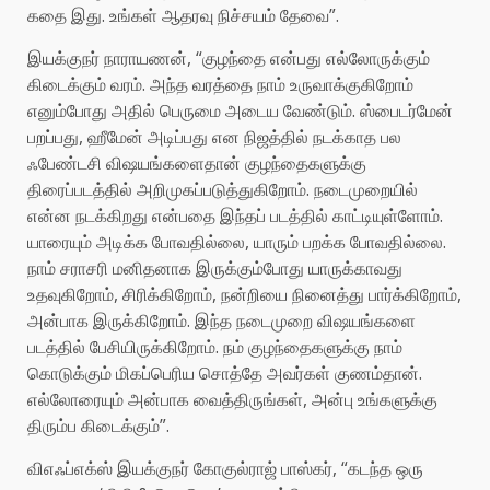
கதை இது. உங்கள் ஆதரவு நிச்சயம் தேவை”.
இயக்குநர் நாராயணன், “குழந்தை என்பது எல்லோருக்கும்
கிடைக்கும் வரம். அந்த வரத்தை நாம் உருவாக்குகிறோம்
எனும்போது அதில் பெருமை அடைய வேண்டும். ஸ்பைடர்மேன்
பறப்பது, ஹீமேன் அடிப்பது என நிஜத்தில் நடக்காத பல
ஃபேண்டசி விஷயங்களைதான் குழந்தைகளுக்கு
திரைப்படத்தில் அறிமுகப்படுத்துகிறோம். நடைமுறையில்
என்ன நடக்கிறது என்பதை இந்தப் படத்தில் காட்டியுள்ளோம்.
யாரையும் அடிக்க போவதில்லை, யாரும் பறக்க போவதில்லை.
நாம் சராசரி மனிதனாக இருக்கும்போது யாருக்காவது
உதவுகிறோம், சிரிக்கிறோம், நன்றியை நினைத்து பார்க்கிறோம்,
அன்பாக இருக்கிறோம். இந்த நடைமுறை விஷயங்களை
படத்தில் பேசியிருக்கிறோம். நம் குழந்தைகளுக்கு நாம்
கொடுக்கும் மிகப்பெரிய சொத்தே அவர்கள் குணம்தான்.
எல்லோரையும் அன்பாக வைத்திருங்கள், அன்பு உங்களுக்கு
திரும்ப கிடைக்கும்”.
விஎஃப்எக்ஸ் இயக்குநர் கோகுல்ராஜ் பாஸ்கர், “கடந்த ஒரு