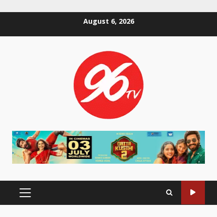
Skip
August 6, 2026
to
content
PRIMARY
MENU