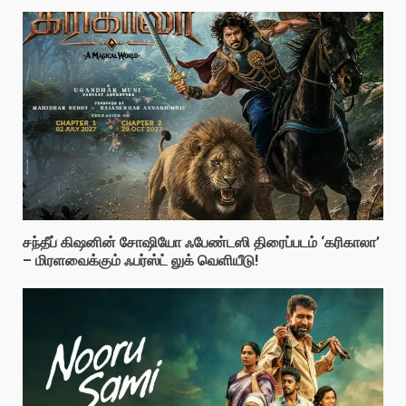
சந்தீப் கிஷனின் சோஷியோ ஃபேண்டஸி திரைப்படம் ‘கரிகாலா’
– மிரளவைக்கும் ஃபர்ஸ்ட் லுக் வெளியீடு!