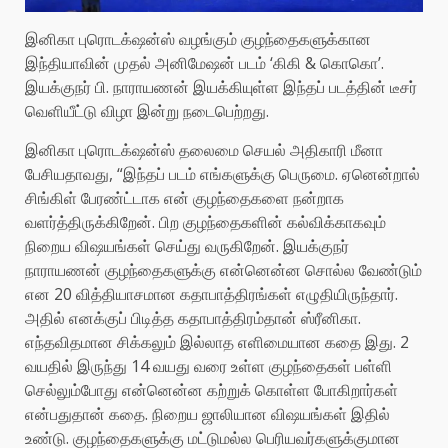
இனிகா புரொடக்‌ஷன்ஸ் வழங்கும் குழந்தைகளுக்கான
இந்தியாவின் முதல் அனிமேஷன் படம் ‘கிகி & கொகொ’.
இயக்குநர் பி. நாராயணன் இயக்கியுள்ள இந்தப் படத்தின் டீசர்
வெளியீட்டு விழா இன்று நடைபெற்றது.
இனிகா புரொடக்‌ஷன்ஸ் தலைமை செயல் அதிகாரி மீனா
பேசியதாவது, “இந்தப் படம் எங்களுக்கு பெருமை. ஏனென்றால்
சிங்கிள் பேரண்ட்டாக என் குழந்தைகளை நன்றாக
வளர்த்திருக்கிறேன். பிற குழந்தைகளின் கல்விக்காகவும்
நிறைய விஷயங்கள் செய்து வருகிறேன். இயக்குநர்
நாராயணன் குழந்தைகளுக்கு என்னென்ன சொல்ல வேண்டும்
என 20 வித்தியாசமான கதாபாத்திரங்கள் எழுதியிருந்தார்.
அதில் எனக்குப் பிடித்த கதாபாத்திரம்தான் ஸ்ரீனிகா.
எந்தவிதமான சிக்கலும் இல்லாத எளிமையான கதை இது. 2
வயதில் இருந்து 14 வயது வரை உள்ள குழந்தைகள் பள்ளி
செல்லும்போது என்னென்ன கற்றுக் கொள்ள போகிறார்கள்
என்பதுதான் கதை. நிறைய ஜாலியான விஷயங்கள் இதில்
உண்டு. குழந்தைகளுக்கு மட்டுமல்ல பெரியவர்களுக்குமான