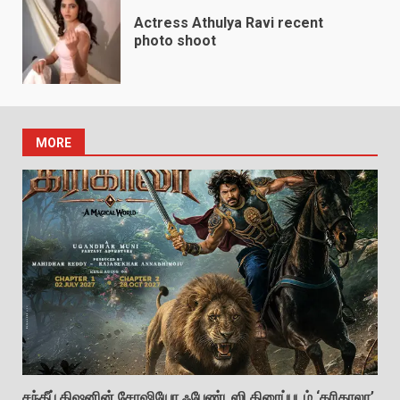
Actress Athulya Ravi recent
photo shoot
MORE
சந்தீப் கிஷனின் சோஷியோ ஃபேண்டஸி திரைப்படம் ‘கரிகாலா’