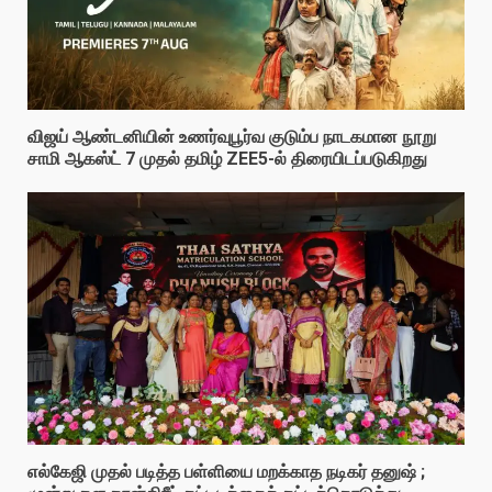
விஜய் ஆண்டனியின் உணர்வுபூர்வ குடும்ப நாடகமான நூறு
சாமி ஆகஸ்ட் 7 முதல் தமிழ் ZEE5-ல் திரையிடப்படுகிறது
எல்கேஜி முதல் படித்த பள்ளியை மறக்காத நடிகர் தனுஷ் ;