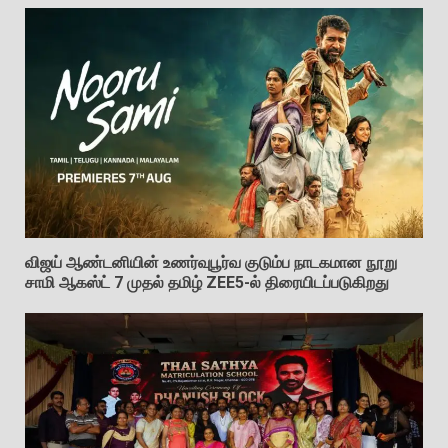
விஜய் ஆண்டனியின் உணர்வுபூர்வ குடும்ப நாடகமான நூறு
சாமி ஆகஸ்ட் 7 முதல் தமிழ் ZEE5-ல் திரையிடப்படுகிறது