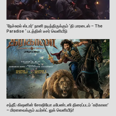
‘நேச்சுரல் ஸ்டார்’ நானி நடித்திருக்கும் ‘தி பாரடைஸ் – The
Paradise ‘ படத்தின் டீசர் வெளியீடு
சந்தீப் கிஷனின் சோஷியோ ஃபேண்டஸி திரைப்படம் ‘கரிகாலா’
– மிரளவைக்கும் ஃபர்ஸ்ட் லுக் வெளியீடு!