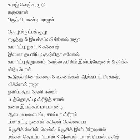
சுராஜ் வெஞ்சரமூடு
கருணாஸ்
பிருத்வி பாண்டியராஜன்
தொழில்நுட்பக் குழு
எழுத்து & இயக்கம்: விக்னேஷ் ராஜா
தயாரிப்பு: ஐசரி K கணேஷ்
இணை தயாரிப்பு: குஷ்மிதா கணேஷ்
தயாரிப்பு நிறுவனம்: வேல்ஸ் ஃபிலிம் இன்டர்நேஷனல் & திங்க்
ஸ்டூடியோஸ்
கூடுதல் திரைக்கதை & வசனங்கள்: ஆல்ஃபிரட் பிரகாஷ்,
விக்னேஷ் ராஜா
ஒளிப்பதிவு: தேனி ஈஸ்வர்
படத்தொகுப்பு: ஸ்ரீஜித் சாரங்
கலை இயக்கம்: மாயபாண்டி
ஆடை வடிவமைப்பு: காவ்யா ஸ்ரீராம்
பப்ளிசிட்டி டிசைன்: கபிலன் செல்லையா
மியூசிக் லேபிள்: வெல்ஸ் மியூசிக் இன்டர்நேஷனல்
மக்கள் தொடர்பு: ரியாஸ் K அஹ்மத், பாரஸ் ரியாஸ், சதீஷ்