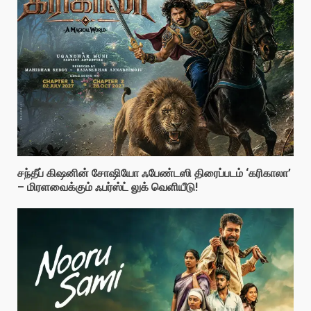
சந்தீப் கிஷனின் சோஷியோ ஃபேண்டஸி திரைப்படம் ‘கரிகாலா’
– மிரளவைக்கும் ஃபர்ஸ்ட் லுக் வெளியீடு!