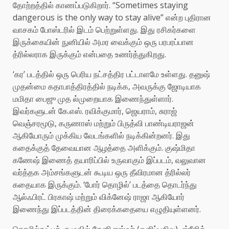
தோற்றத்தில் காணப்படுகிறார். “Sometimes staying
dangerous is the only way to stay alive” என்ற புதிரான
வாசகம் போஸ்டரில் இடம் பெற்றுள்ளது. இது ரசிகர்களை
இருக்கையின் நுனியில் அமர வைக்கும் ஒரு பரபரப்பான
த்ரில்லராக இருக்கும் என்பதை உணர்த்துகிறது.
‘கர’ படத்தில் ஒரு பெரிய நட்சத்திர பட்டாளமே உள்ளது. தனுஷ்
முதன்மை கதாபாத்திரத்தில் நடிக்க, அவருக்கு ஜோடியாக
மமிதா பைஜு முத ல்முறையாக இணைந்துள்ளார்.
இவர்களுடன் கே.எஸ். ரவிக்குமார், ஜெயராம், சுராஜ்
வெஞ்சரமூடு, கருணாஸ் மற்றும் பிருத்வி பாண்டியராஜன்
ஆகியோரும் முக்கிய வேடங்களில் நடிக்கின்றனர். இது
கதைக்குத் தேவையான ஆழத்தை அளிக்கும். குஷ்மிதா
கணேஷ் இணைத் தயாரிப்பில் உருவாகும் இப்படம், வலுவான
வர்த்தக அம்சங்களுடன் கூடிய ஒரு தீவிரமான த்ரில்லர்
கதையாக இருக்கும். ‘போர் தொழில்’ படத்தை தொடர்ந்து
ஆல்ஃபிரட் பிரகாஷ் மற்றும் விக்னேஷ் ராஜா ஆகியோர்
இணைந்து இப்படத்தின் திரைக்கதையை எழுதியுள்ளனர்.
தொழில்நுட்பக் குழுவில் தேனி ஈஸ்வர் (ஒளிப்பதிவு), ஸ்ரீஜித்