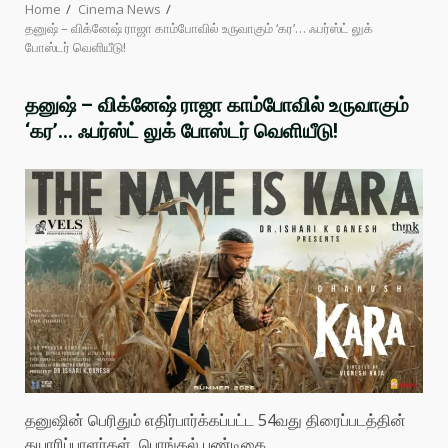
Home
Cinema News
தனுஷ் – விக்னேஷ் ராஜா காம்போவில் உருவாகும் ‘கர’… ஃபர்ஸ்ட் லுக்
போஸ்டர் வெளியீடு!
தனுஷ் – விக்னேஷ் ராஜா காம்போவில் உருவாகும்
‘கர’… ஃபர்ஸ்ட் லுக் போஸ்டர் வெளியீடு!
தனுஷின் பெரிதும் எதிர்பார்க்கப்பட்ட 54வது திரைப்படத்தின்
தயாரிப்பாளர்கள், பொங்கல் பண்டிகை