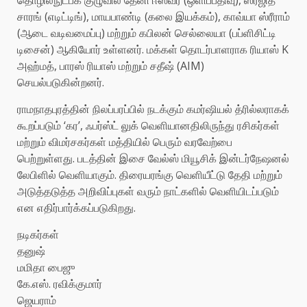
சாரங் (எடிட்டிங்), மாயபாண்டி (கலை இயக்கம்), காவ்யா ஸ்ரீராம்
(ஆடை வடிவமைப்பு) மற்றும் கபிலன் செல்லையா (பப்ளிசிட்டி
டிசைன்) ஆகியோர் உள்ளனர். மக்கள் தொடர்பாளராக ரியாஸ் K
அஹ்மத், பாரஸ் ரியாஸ் மற்றும் சதீஷ் (AIM)
செயல்படுகின்றனர்.
ராமநாதபுரத்தின் நிலப்பரப்பில் நடக்கும் கமர்ஷியல் த்ரில்லராகக்
கூறப்படும் ‘கர’, ஃபர்ஸ்ட் லுக் வெளியானதிலிருந்து ரசிகர்கள்
மற்றும் விமர்சகர்கள் மத்தியில் பெரும் வரவேற்பை
பெற்றுள்ளது. படத்தின் இசை வேல்ஸ் மியூசிக் இன்டர்நேஷனல்
லேபிளில் வெளியாகும். திரையரங்கு வெளியீட்டு தேதி மற்றும்
அடுத்தடுத்த அறிவிப்புகள் வரும் நாட்களில் வெளியிடப்படும்
என எதிர்பார்க்கப்படுகிறது.
நடிகர்கள்
தனுஷ்
மமிதா பைஜு
கே.எஸ். ரவிக்குமார்
ஜெயராம்