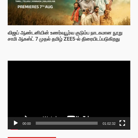
விஜய் ஆண்டனியின் உணர்வுபூர்வ குடும்ப நாடகமான நூறு
சாமி ஆகஸ்ட் 7 முதல் தமிழ் ZEE5-ல் திரையிடப்படுகிறது
Video
Player
00:00
01:02:32