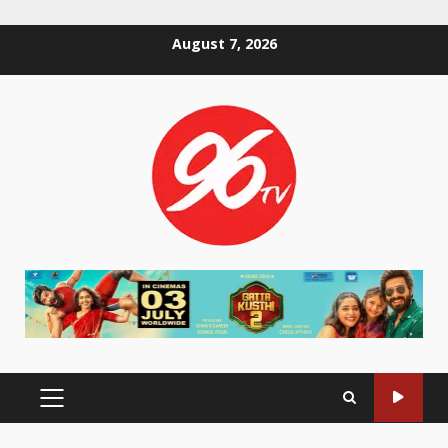
Skip
August 7, 2026
to
content
PRIMARY
MENU