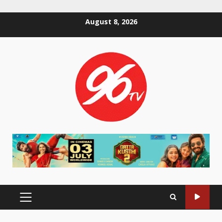
Skip
August 8, 2026
to
content
PRIMARY
MENU