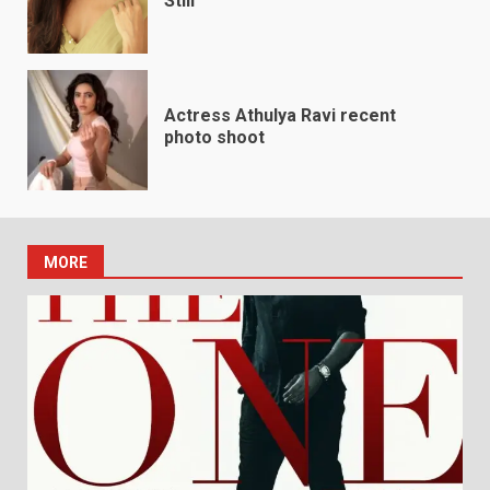
Still
Actress Athulya Ravi recent
photo shoot
MORE