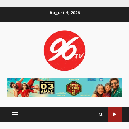
Skip
August 9, 2026
to
content
PRIMARY
MENU