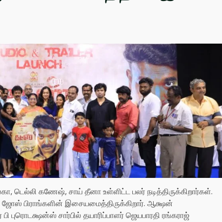
ேகா, டெல்லி கணேஷ், சாய் தீனா உள்ளிட்ட பலர் நடித்திருக்கிறார்கள்.
கு ஜோஸ் பிராங்களின் இசையமைத்திருக்கிறார். ஆக்ஷன்
பி புரொடக்ஷன்ஸ் சார்பில் தயாரிப்பாளர் ஜெயபாரதி ரங்கராஜ்