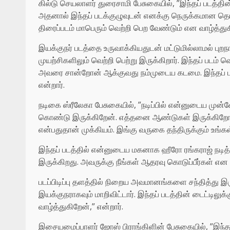
கில்டு செயலாளர் துரைசாமி பேசுகையில், ”இந்தப் படத்தின்
அதனால் இந்தப் படக்குழுவுடன் எனக்கு நெருக்கமான தொடர்
திரைப்படம் மாபெரும் வெற்றி பெற வேண்டும் என வாழ்த்துக
இயக்குநர் படத்தை உருவாக்கியதுடன் மட்டுமில்லாமல் பு
முயற்சிகளிலும் வெற்றி பெற்று இருக்கிறார். இந்தப் படம்
அவரை சான்றோன் ஆக்குவது நம்முடைய கடமை. இந்தப் படத
என்றார்.
நடிகை ஸ்ரீலேகா பேசுகையில், ”நடிப்பில் என்னுடைய ம
கொண்டு இருக்கிறேன். எத்தனை ஆண்டுகள் இருக்கிறோம் எ
என்பதுதான் முக்கியம். இங்கு வருகை தந்திருக்கும் உங்
இந்தப் படத்தில் என்னுடைய மகனாக ஹீரோ ரங்கராஜ் நடித்த
இருக்கிறது. அவருக்கு நீங்கள் ஆதரவு கொடுப்பீர்கள் என ந
படப்பிடிப்பு தளத்தில் நிறைய அவமானங்களை சந்தித்து இர
இயக்குநராகவும் மாறிவிட்டார். இந்தப் படத்தின் டைட்டில
வாழ்த்துகிறேன்,” என்றார்.
இசையமைப்பாளர் ஜோஸ் பிராங்கிளின் பேசுகையில், ”இந்தப்