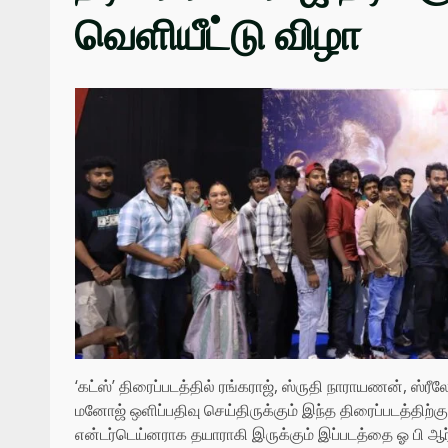
வெளியீட்டு விழா
‘கட்ஸ்’ திரைப்படத்தில் ரங்கராஜ், ஸ்ருதி நாராயணன், ஸ்ரீல
மனோஜ் ஒளிப்பதிவு செய்திருக்கும் இந்த திரைப்படத்திற்
என்டர்டெய்னராக தயாராகி இருக்கும் இப்படத்தை ஓ பி ஆர் 