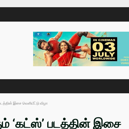
்’ படத்தின் இசை வெளியீட்டு விழா
கும் ‘கட்ஸ்’ படத்தின் இசை