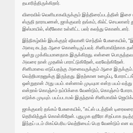
தயாரித்திருக்கிறார்.
விரைவில் வெளியாகவிருக்கும் இத்திரைப்படத்தின் இசை மற
ஸ்ருதி நாராயணன், ஜாக்குவார் தங்கம், கில்ட் செயலாளர் 
இஸ்மாயில், ஸ்ரீலேகா உள்ளிட்ட பலர் கலந்து கொண்டனர்.
இந்நிகழ்வில் இயக்குநர் ஷிவானி செந்தில் பேசுகையில், ”இ
அளவு கடந்த ஆசை கொண்டிருப்பவர். சினிமாவிற்காக தன
ஒன்று முக்கியமானதாக இருக்கிறது. என்னை பொருத்தவரை
அவரை நான் முதலில் பாராட்டுகிறேன், வரவேற்கிறேன்.
சினிமாவை எடுப்பதற்கு அனைவருக்கும் ஆசை இருக்கும். இன
வெற்றிமாறனுக்கு இருந்தது. இதற்கான உழைப்பு, போராட்ட
ஒன்றுதான் அது பயம். என்னால் முடியுமா என்ற பயம் வந்து வ
என்றால் கொஞ்சம் நம்பிக்கை வேண்டும், கொஞ்சம் போராட வ
எடுக்க முடியும். பயப்படாமல் இருந்தால் சினிமாவில் ஜெயிக்
ஜாக்குவார் தங்கம் பேசுகையில், ”கட்ஸ் படத்தின் டிரைலரை 
தெரிவித்துக் கொள்கிறேன். புதுமுக ஹீரோ சிறப்பாக நடித
இந்தப் படம் மிகப்பெரிய வெற்றியைப் பெற வேண்டும் என வாழ