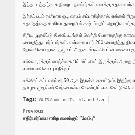
இந்த படத்திற்காக நிறைய நண்பர்கள் எனக்கு உதவினார்கள
இந்தப் படம் நன்றாக ஓடி லாபம் சம்பாதித்தால், எங்கள் நிற
சதவீதத்தை சினிமா துறையில் கஷ்டப்படும் தொழிலாளர்களு
சிறிய முதலீட்டு திரைப்படங்கள் வெற்றி பெறாததற்கு காரண
கொடுத்து பார்ப்பார்கள். என்னை யார் 200 கொடுத்து திரைய
தோல்வியை தான் தழுவும்.‌ அதனால் டிக்கெட் விலையை குறை
எல்லோருக்கும் வாழ்க்கையில் ஸ்ட்ரெஸ் இருக்கும். அதை ந
எல்லா வலியையும் நீக்கும்.
டிக்கெட் கட்டணம் ரூ.50 ஆக இருக்க வேண்டும். இதற்க
தமிழக முதல்வர் மேற்கொள்ள வேண்டும் என கேட்டுக்கொள்
Tags:
GUTS Audio and Trailer Launch Event
Post
Previous
எதிர்பார்ப்பை எகிற வைக்கும் “வேம்பு”
navigation