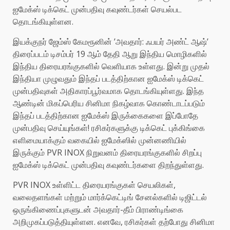
ஐமேக்ஸ் டிக்கெட் முன்பதிவு கவுண்டர்கள் செயல்பட
தொடங்கியுள்ளன.
இயக்குநர் ஜேம்ஸ் கேமரூனின் ’அவதார்: ஃபயர் அண்ட் ஆஷ்’
திரைப்படம் டிசம்பர் 19 ஆம் தேதி ஆறு இந்திய மொழிகளில்
இந்திய திரையரங்குகளில் வெளியாக உள்ளது. இன்று முதல்
இந்தியா முழுவதும் இந்தப் படத்திற்கான ஐமேக்ஸ் டிக்கெட்
முன்பதிவுகள் அதிகாரப்பூர்வமாக தொடங்கியுள்ளது. இந்த
ஆண்டின் மிகப்பெரிய சினிமா நிகழ்வாக கொண்டாடப்படும்
இந்தப் படத்திற்கான ஐமேக்ஸ் இருக்கைகளை இப்போதே
முன்பதிவு செய்யுங்கள்! ரசிகர்களுக்கு டிக்கெட் புக்கிங்கை
எளிமையாக்கும் வகையில் ஐமேக்ஸில் முன்னணியில்
இருக்கும் PVR INOX நிறுவனம் திரையரங்குகளில் சிறப்பு
ஐமேக்ஸ் டிக்கெட் முன்பதிவு கவுண்டர்களை திறந்துள்ளது.
PVR INOX உள்ளிட்ட திரையரங்குகள் செயலிகள்,
வலைதளங்கள் மற்றும் மார்க்கெட்டிங் சேனல்களில் டிஜிட்டல்
ஒருங்கிணைப்புகளுடன் அவதார்-தீம் பிராண்டிங்கை
அறிமுகப்படுத்தியுள்ளன. எனவே, ரசிகர்கள் தற்போது சினிமா