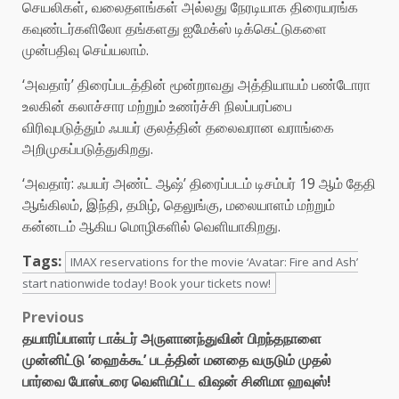
செயலிகள், வலைதளங்கள் அல்லது நேரடியாக திரையரங்க
கவுண்டர்களிலோ தங்களது ஐமேக்ஸ் டிக்கெட்டுகளை
முன்பதிவு செய்யலாம்.
‘அவதார்’ திரைப்படத்தின் மூன்றாவது அத்தியாயம் பண்டோரா
உலகின் கலாச்சார மற்றும் உணர்ச்சி நிலப்பரப்பை
விரிவுபடுத்தும் ஃபயர் குலத்தின் தலைவரான வராங்கை
அறிமுகப்படுத்துகிறது.
‘அவதார்: ஃபயர் அண்ட் ஆஷ்’ திரைப்படம் டிசம்பர் 19 ஆம் தேதி
ஆங்கிலம், இந்தி, தமிழ், தெலுங்கு, மலையாளம் மற்றும்
கன்னடம் ஆகிய மொழிகளில் வெளியாகிறது.
Tags:
IMAX reservations for the movie ‘Avatar: Fire and Ash’
start nationwide today! Book your tickets now!
Post
Previous
தயாரிப்பாளர் டாக்டர் அருளானந்துவின் பிறந்தநாளை
navigation
முன்னிட்டு ’ஹைக்கூ’ படத்தின் மனதை வருடும் முதல்
பார்வை போஸ்டரை வெளியிட்ட விஷன் சினிமா ஹவுஸ்!