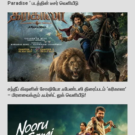
Paradise ‘ படத்தின் டீசர் வெளியீடு
சந்தீப் கிஷனின் சோஷியோ ஃபேண்டஸி திரைப்படம் ‘கரிகாலா’
– மிரளவைக்கும் ஃபர்ஸ்ட் லுக் வெளியீடு!