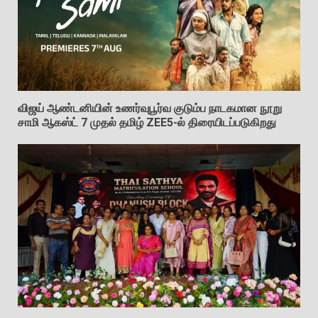
விஜய் ஆண்டனியின் உணர்வுபூர்வ குடும்ப நாடகமான நூறு
சாமி ஆகஸ்ட் 7 முதல் தமிழ் ZEE5-ல் திரையிடப்படுகிறது