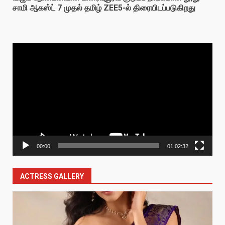
சாமி ஆகஸ்ட் 7 முதல் தமிழ் ZEE5-ல் திரையிடப்படுகிறது
Video
Player
00:00
01:02:32
ACTRESS GALLERY