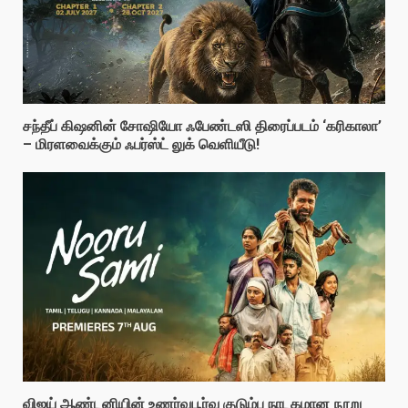
சந்தீப் கிஷனின் சோஷியோ ஃபேண்டஸி திரைப்படம் ‘கரிகாலா’
– மிரளவைக்கும் ஃபர்ஸ்ட் லுக் வெளியீடு!
விஜய் ஆண்டனியின் உணர்வுபூர்வ குடும்ப நாடகமான நூறு