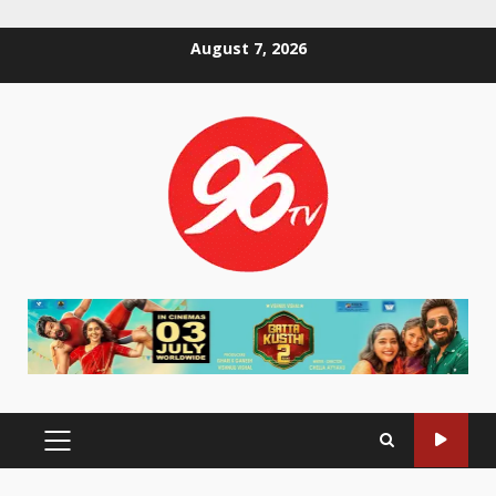
Skip
August 7, 2026
to
content
PRIMARY
MENU