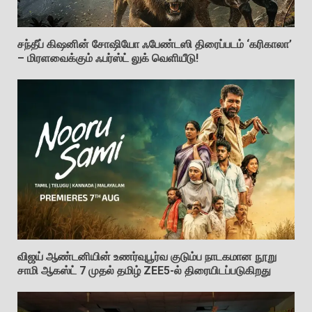
சந்தீப் கிஷனின் சோஷியோ ஃபேண்டஸி திரைப்படம் ‘கரிகாலா’
– மிரளவைக்கும் ஃபர்ஸ்ட் லுக் வெளியீடு!
விஜய் ஆண்டனியின் உணர்வுபூர்வ குடும்ப நாடகமான நூறு
சாமி ஆகஸ்ட் 7 முதல் தமிழ் ZEE5-ல் திரையிடப்படுகிறது