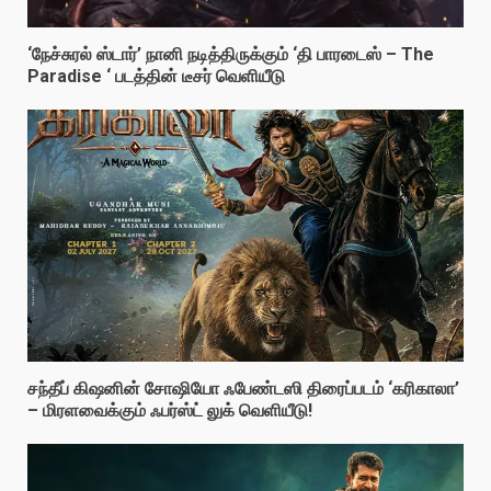
‘நேச்சுரல் ஸ்டார்’ நானி நடித்திருக்கும் ‘தி பாரடைஸ் – The
Paradise ‘ படத்தின் டீசர் வெளியீடு
சந்தீப் கிஷனின் சோஷியோ ஃபேண்டஸி திரைப்படம் ‘கரிகாலா’
– மிரளவைக்கும் ஃபர்ஸ்ட் லுக் வெளியீடு!