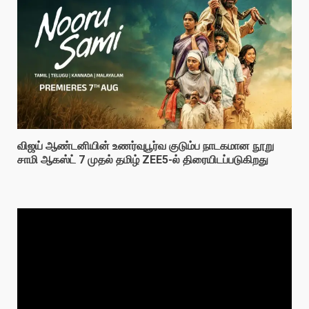
விஜய் ஆண்டனியின் உணர்வுபூர்வ குடும்ப நாடகமான நூறு
சாமி ஆகஸ்ட் 7 முதல் தமிழ் ZEE5-ல் திரையிடப்படுகிறது
Video
Player