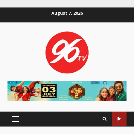
Skip
August 7, 2026
to
content
PRIMARY
MENU