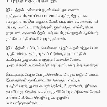
படப்புகழ் இயக்குநர் அப்துல் மஜீத்.
இப்படத்தில் முன்னணி நடிகர் விமல் நாயகனாக
நடித்துள்ளார், சாம்பிகா டயானா அவருக்கு ஜோடியாக
நடித்துள்ளார். இவர்களுடன் யோகி பாபு, எம்.எஸ். பாஸ்கர், ரவி
மரியா, மொட்டை ராஜேந்திரன், ஜான் விஜய், சாம்ஸ், நமோ
நாராயண், ஞானசம்பந்தம், பவர் ஸ்டார், ரங்கநாதன் ஆகியோர்
முக்கிய பாத்திரங்களில் நடித்துள்ளனர்.
இப்படத்தின் படப்பிடிப்பு சென்னை மற்றும் அதன் சுற்றுவட்டார
பகுதிகளில் நடத்தி முடிக்கப்பட்டுள்ளது. இப்படத்தின்
படப்பிடிப்பு முழுமையாக முடிந்த நிலையில் போஸ்ட்
புரொடக்க்ஷன் பணிகள் தற்போது பரபரப்பாக நடந்து வருகிறது.
இப்படத்தை பெரும் பொருட்செலவில், அப்துல் மஜீத் அவர்கள்
இயக்குகிறார். ஒளிப்பதிவு கே. கோகுல், எடிட்டிங்
ஏ.ஆர்.சிவராஜ், இசை பைஜூ ஜேக்கப், EJ ஜான்சன், நிர்வாக
தயாரிப்பு மு. தென்னரசு, எம்.ரகு. கிரியேட்டிவ் ஆர்கனைஸேசன்
பாஸ்கர் ஆகியோர் தொழில் நுட்ப குழுவில்
பணியாற்றுகிறார்கள்….