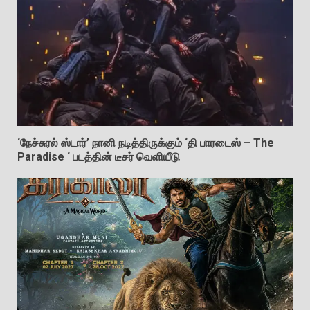
‘நேச்சுரல் ஸ்டார்’ நானி நடித்திருக்கும் ‘தி பாரடைஸ் – The
Paradise ‘ படத்தின் டீசர் வெளியீடு