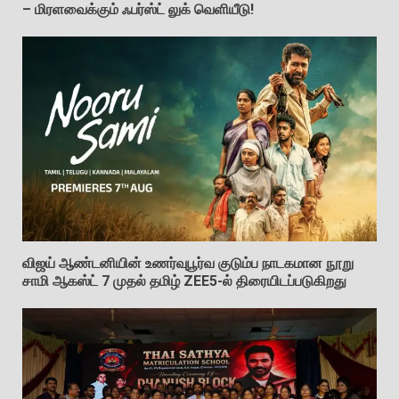
– மிரளவைக்கும் ஃபர்ஸ்ட் லுக் வெளியீடு!
விஜய் ஆண்டனியின் உணர்வுபூர்வ குடும்ப நாடகமான நூறு
சாமி ஆகஸ்ட் 7 முதல் தமிழ் ZEE5-ல் திரையிடப்படுகிறது