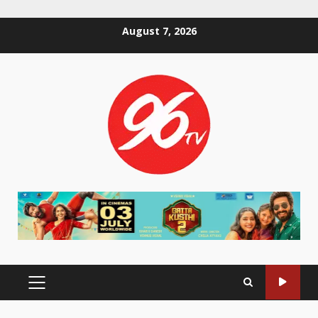
Skip
August 7, 2026
to
content
PRIMARY
MENU