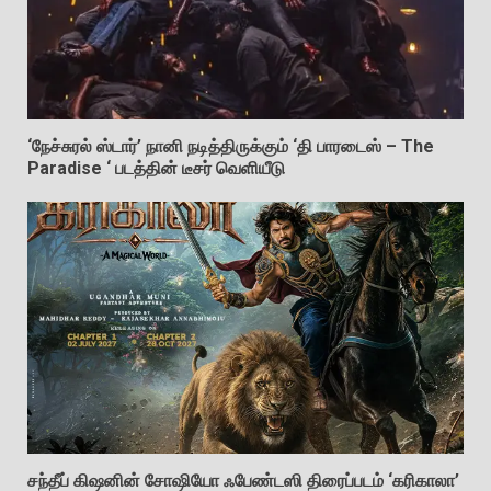
‘நேச்சுரல் ஸ்டார்’ நானி நடித்திருக்கும் ‘தி பாரடைஸ் – The
Paradise ‘ படத்தின் டீசர் வெளியீடு
சந்தீப் கிஷனின் சோஷியோ ஃபேண்டஸி திரைப்படம் ‘கரிகாலா’