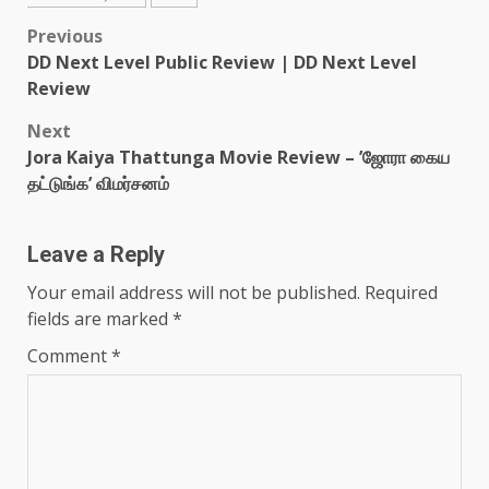
Post
Previous
DD Next Level Public Review | DD Next Level
navigation
Review
Next
Jora Kaiya Thattunga Movie Review – ’ஜோரா கைய
தட்டுங்க’ விமர்சனம்
Leave a Reply
Your email address will not be published.
Required
fields are marked
*
Comment
*