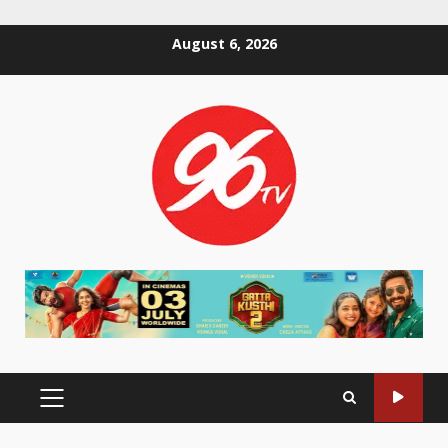
Skip
August 6, 2026
to
content
PRIMARY
MENU