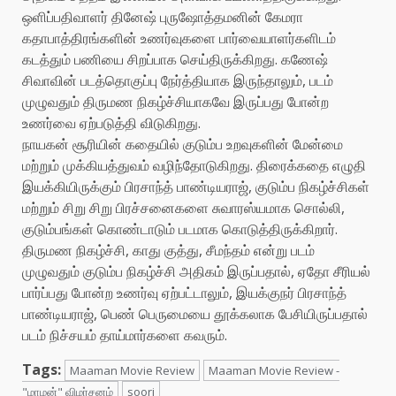
ஒளிப்பதிவாளர் தினேஷ் புருஷோத்தமனின் கேமரா
கதாபாத்திரங்களின் உணர்வுகளை பார்வையாளர்களிடம்
கடத்தும் பணியை சிறப்பாக செய்திருக்கிறது. கணேஷ்
சிவாவின் படத்தொகுப்பு நேர்த்தியாக இருந்தாலும், படம்
முழுவதும் திருமண நிகழ்ச்சியாகவே இருப்பது போன்ற
உணர்வை ஏற்படுத்தி விடுகிறது.
நாயகன் சூரியின் கதையில் குடும்ப உறவுகளின் மேன்மை
மற்றும் முக்கியத்துவம் வழிந்தோடுகிறது. திரைக்கதை எழுதி
இயக்கியிருக்கும் பிரசாந்த் பாண்டியராஜ், குடும்ப நிகழ்ச்சிகள்
மற்றும் சிறு சிறு பிரச்சனைகளை சுவாரஸ்யமாக சொல்லி,
குடும்பங்கள் கொண்டாடும் படமாக கொடுத்திருக்கிறார்.
திருமண நிகழ்ச்சி, காது குத்து, சீமந்தம் என்று படம்
முழுவதும் குடும்ப நிகழ்ச்சி அதிகம் இருப்பதால், ஏதோ சீரியல்
பார்ப்பது போன்ற உணர்வு ஏற்பட்டாலும், இயக்குநர் பிரசாந்த்
பாண்டியராஜ், பெண் பெருமையை தூக்கலாக பேசியிருப்பதால்
படம் நிச்சயம் தாய்மார்களை கவரும்.
Tags:
Maaman Movie Review
Maaman Movie Review -
"மாமன்" விமர்சனம்
soori