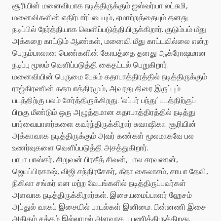
சூரியின் மனைவியாக நடித்திருக்கும் ஐஸ்வர்யா லட்சுமி,
மனைவிகளின் எதிர்பார்ப்பையும், ஏமாற்றத்தையும் தனது
நடிப்பில் நேர்த்தியாக வெளிப்படுத்தியிருக்கிறார். குடும்பம் மீது
அக்கறை காட்டும் ஆண்கள், மனைவி மீது காட்டவில்லை என்ற
பெரும்பாலான பெண்களின் கோபத்தை தனது ஆக்ரோஷமான
நடிப்பு மூலம் வெளிப்படுத்தி கைதட்டல் பெறுகிறார்.
மனைவியின் பெருமை பேசும் கதாபாத்திரத்தில் நடித்திருக்கும்
ராஜ்கிரணின் கதாபாத்திரமும், அவரது திரை இருப்பும்
படத்திற்கு பலம் சேர்த்திருக்கிறது. ‘லப்பர் பந்து’ படத்திற்குப்
பிறகு மீண்டும் ஒரு அழுத்தமான கதாபாத்திரத்தில் நடித்து
பார்வையாளர்களை கவர்ந்திருக்கிறார் சுவாஷிகா. சூரியின்
அக்காவாக நடித்திருக்கும் அவர் கண்கள் மூலமாகவே பல
உணர்வுகளை வெளிப்படுத்தி அசத்துகிறார்.
பாபா பாஸ்கர், சிறுவன் பிரகீத் சிவன், பால சரவணன்,
ஜெயப்பிரகாஷ், விஜி சந்திரசேகர், கீதா கைலாசம், சாயா தேவி,
நிகிலா சங்கர் என மற்ற வேடங்களில் நடித்திருப்பவர்கள்
அளவாக நடித்திருக்கிறார்கள். இசையமைப்பாளர் ஹேசம்
அப்துல் வாகப் இசையில் பாடல்கள் இனிமை. பின்னணி இசை
அதிகம் சத்தம் இல்லாமல் அளவாக பயணித்திருக்கிறது.