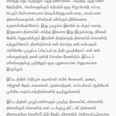
சேர்ந்து மது அருந்தும் ஆறு நண்பர்கள், அடுத்த ஆறு மணி
நேரத்தில், அவர்களுக்கும் ஏற்படும் ஒரு சிறு பொறி, எப்படி
பெரும் பிரச்சனையாக வெடிக்கிறது என்பதை, பரபரப்பான
திரைக்கதையில், ரசிகர்கள் ரசிக்கும் திரில்லராக
உருவாக்கியுள்ளோம். இது முழுக்க இரவில் நடக்கும் கதை,
இதுவரை திரையில் பார்த்த இரவாக இது இருக்காது, நீங்கள்
நேரில் அனுபவிக்கும் இரவின் நிறத்தைத் திரையில் கொண்டு
வந்துள்ளோம். திண்டுக்கல் என் சொந்த ஊர் என்பதால்
அங்கேயே முழுப்படப்பிடிப்பும் நடத்தி முடித்தோம். என் ஊர்
மக்களுக்குத் தான் நன்றி சொல்ல வேண்டும். இப்படம்
ரசிகர்களுக்கு முற்றிலும் ஒரு புதுமையான அனுபவமாக
இருக்கும்.
இப்படத்தில் அறிமுக நடிகர்கள் கபில் வேலவன், தக்ஷா,
அர்ஜுன் தேவ், சரவணன், குணவந்தன், சாம்பசிவம் ஆகியோர்
முக்கிய கதாப்பாத்திரங்களில் நடித்துள்ளனர்.
இப்படத்தின் முழுப்பணிகளும் முடிந்த நிலையில், விரைவில்
திரைக்குக் கொண்டு வரப் படக்குழு திட்டமிட்டுள்ளனர்.
திரையரங்கு வெளியீட்டுத் தேதி, விரைவில் அதிகாரப்பூர்வமாக