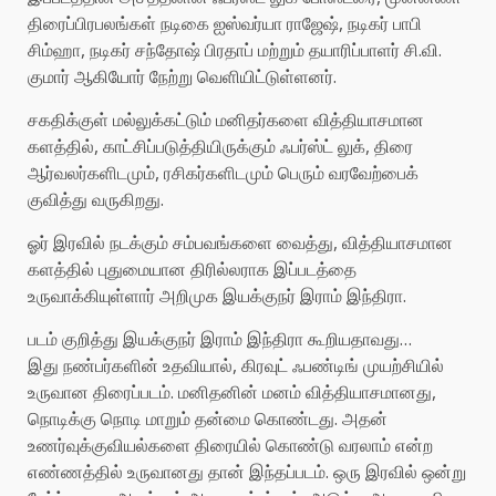
திரைப்பிரபலங்கள் நடிகை ஐஸ்வர்யா ராஜேஷ், நடிகர் பாபி
சிம்ஹா, நடிகர் சந்தோஷ் பிரதாப் மற்றும் தயாரிப்பாளர் சி.வி.
குமார் ஆகியோர் நேற்று வெளியிட்டுள்ளனர்.
சகதிக்குள் மல்லுக்கட்டும் மனிதர்களை வித்தியாசமான
களத்தில், காட்சிப்படுத்தியிருக்கும் ஃபர்ஸ்ட் லுக், திரை
ஆர்வலர்களிடமும், ரசிகர்களிடமும் பெரும் வரவேற்பைக்
குவித்து வருகிறது.
ஓர் இரவில் நடக்கும் சம்பவங்களை வைத்து, வித்தியாசமான
களத்தில் புதுமையான திரில்லராக இப்படத்தை
உருவாக்கியுள்ளார் அறிமுக இயக்குநர் இராம் இந்திரா.
படம் குறித்து இயக்குநர் இராம் இந்திரா கூறியதாவது…
இது நண்பர்களின் உதவியால், கிரவுட் ஃபண்டிங் முயற்சியில்
உருவான திரைப்படம். மனிதனின் மனம் வித்தியாசமானது,
நொடிக்கு நொடி மாறும் தன்மை கொண்டது. அதன்
உணர்வுக்குவியல்களை திரையில் கொண்டு வரலாம் என்ற
எண்ணத்தில் உருவானது தான் இந்தப்படம். ஒரு இரவில் ஒன்று