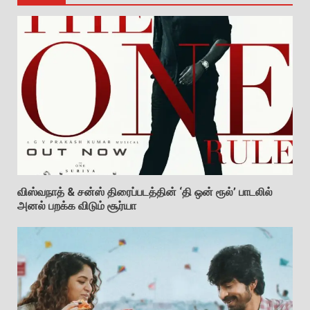
விஸ்வநாத் & சன்ஸ் திரைப்படத்தின் ‘தி ஒன் ரூல்’ பாடலில்
அனல் பறக்க விடும் சூர்யா