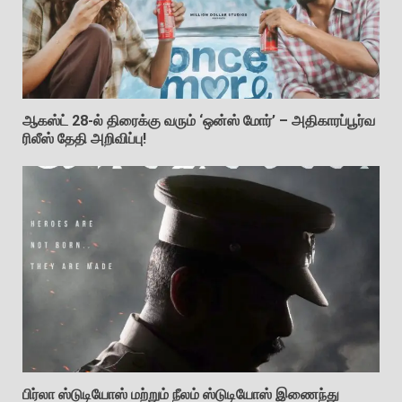
ஆகஸ்ட் 28-ல் திரைக்கு வரும் ‘ஒன்ஸ் மோர்’ – அதிகாரப்பூர்வ
ரிலீஸ் தேதி அறிவிப்பு!
பிர்லா ஸ்டுடியோஸ் மற்றும் நீலம் ஸ்டுடியோஸ் இணைந்து