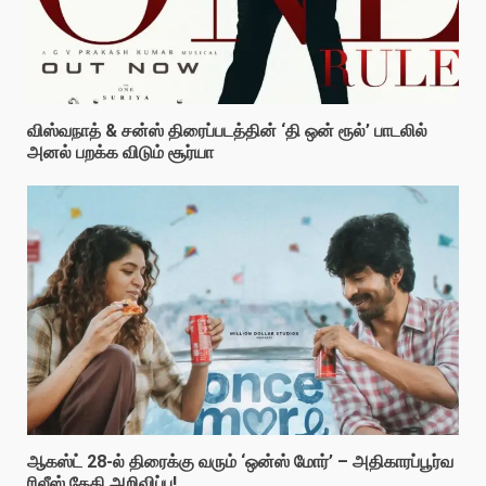
விஸ்வநாத் & சன்ஸ் திரைப்படத்தின் ‘தி ஒன் ரூல்’ பாடலில்
அனல் பறக்க விடும் சூர்யா
ஆகஸ்ட் 28-ல் திரைக்கு வரும் ‘ஒன்ஸ் மோர்’ – அதிகாரப்பூர்வ
ரிலீஸ் தேதி அறிவிப்பு!