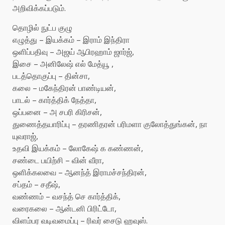
அறிவிக்கப்படும்.
தொழில் நுட்ப குழு
எழுத்து – இயக்கம் – இராம் இந்திரா
ஒளிப்பதிவு – அஜய் ஆபிரஹாம் ஜார்ஜ்,
இசை – அனிலேஷ் எல் மேத்யூ ,
படத்தொகுப்பு – தின்சா,
கலை – மகேந்திரன் பாண்டியன்,
பாடல் – கார்த்திக் நேத்தா,
ஒப்பனை – அ சபரி கிரிசன்,
துணைத்தயாரிப்பு – தரணிதரன் பரிமளா குலோத்துங்கன், நா
யுவராஜ்,
உதவி இயக்கம் – லோகேஷ் க கண்ணன்,
சண்டை பயிற்சி – வின் வீரா,
ஒளிக்கலவை – ஆனந்த் இராமச்சந்திரன்,
சப்தம் – சதீஷ்,
வண்ணம் – வசந்த் செ கார்த்திக்,
வரைகலை – ஆன்டனி பிரிட்டோ,
விளம்பர வடிவமைப்பு – ரிவர் சைடு ஹவுஸ்.