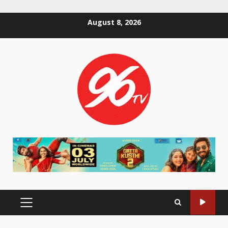
Skip
August 8, 2026
to
content
PRIMARY
MENU