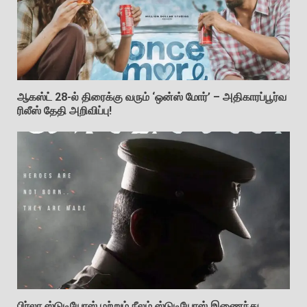
ஆகஸ்ட் 28-ல் திரைக்கு வரும் ‘ஒன்ஸ் மோர்’ – அதிகாரப்பூர்வ
ரிலீஸ் தேதி அறிவிப்பு!
பிர்லா ஸ்டுடியோஸ் மற்றும் நீலம் ஸ்டுடியோஸ் இணைந்து