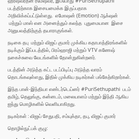
ஹர்ஷவர்தன் ரமேஷ்வர், இப்போது #PuriSethupathi
படத்திற்காக இசையமைக்க இருப்பதாக
அறிவிக்கப்பட்டுள்ளது. எமோஷன் (Emotion) ஆக்‌ஷன்
மற்றும் மாஸ் என அனைத்தும் கலந்த புதுமையான இசை
அனுபவத்திற்குத் தயாராகுங்கள்.
நடிகை தபு மற்றும் விஜய் குமார் முக்கிய கதாபாத்திரங்களில்
நடிக்கும் இப்படத்தில், பிரம்ஹாஜி மற்றும் VTV கணேஷ்
நகைச்சுவை வேடங்களில் தோன்றுகின்றனர்.
படத்தின் அடுத்த கட்ட படப்பிடிப்பு அடுத்த வாரம்
தொடங்கவுள்ளது, இதில் முக்கிய நடிகர்கள் பங்கேற்கிறார்கள்.
இந்த பான்-இந்தியா எண்டர்டெய்னர் #PuriSethupathi படம்
தமிழ், தெலுங்கு, கன்னடம், மலையாளம் மற்றும் இந்தி ஆகிய
ஐந்து மொழிகளில் வெளியாகிறது.
நடிகர்கள் : விஜய் சேதுபதி, சம்யுக்தா, தபு, விஜய் குமார்
தொழில்நுட்பக் குழு: