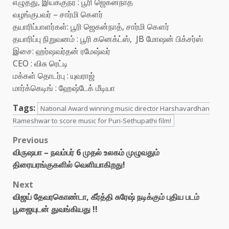
எழுத்து, இயக்குநர் : பூரி ஜெகன்நாத்
வழங்குபவர் – சார்மி கௌர்
தயாரிப்பாளர்கள்: பூரி ஜெகன்நாத், சார்மி கௌர்
தயாரிப்பு நிறுவனம் : பூரி கனெக்ட்ஸ், JB மோஷன் பிக்சர்ஸ்
இசை: ஹர்ஷவர்தன் ரமேஷ்வர்
CEO : விசு ரெட்டி
மக்கள் தொடர்பு : யுவராஜ்
மார்க்கெடிங் : ஹேஷ்டேக் மீடியா
Tags:
National Award winning music director Harshavardhan
Rameshwar to score music for Puri-Sethupathi film!
Post
Previous
விருஷபா – நவம்பர் 6 முதல் உலகம் முழுவதும்
navigation
திரையரங்குகளில் வெளியாகிறது!
Next
விஜய் தேவரகொண்டா, கீர்த்தி சுரேஷ் நடிக்கும் புதிய படம்
பூஜையுடன் துவங்கியது !!