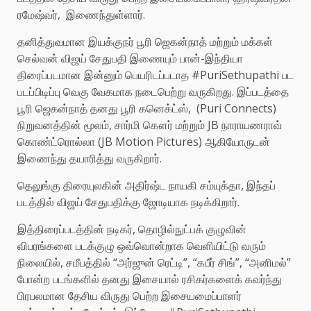
ரமேஷ்வர், இணைந்துள்ளார்.
தனித்துவமான இயக்குநர் பூரி ஜெகன்நாத் மற்றும் மக்கள்
செல்வன் விஜய் சேதுபதி இணையும் பான்-இந்தியா
திரைப்படமான இன்னும் பெயரிடப்படாத #PuriSethupathi பட
படப்பிடிப்பு வெகு வேகமாக நடைபெற்று வருகிறது. இப்படத்தை
பூரி ஜெகன்நாத் தனது பூரி கனெக்ட்ஸ், (Puri Connects)
நிறுவனத்தின் மூலம், சார்மி கௌர் மற்றும் JB நாராயணராவ்
கொண்ட்ரொல்லா (JB Motion Pictures) ஆகியோருடன்
இணைந்து தயாரித்து வருகிறார்.
தெலுங்கு திரையுலகின் அதிர்ஷ்ட நாயகி சம்யுக்தா, இந்தப்
படத்தில் விஜய் சேதுபதிக்கு ஜோடியாக நடிக்கிறார்.
இத்திரைப்படத்தின் நடிகர், தொழில்நுட்பக் குழுவின்
விபரங்களை படக்குழு ஒவ்வொன்றாக வெளியிட்டு வரும்
நிலையில், சமீபத்தில் “அர்ஜுன் ரெட்டி”, “கபீர் சிங்”, “அனிமல்”
போன்ற படங்களில் தனது இசையால் ரசிகர்களைக் கவர்ந்து
பிரபலமான தேசிய விருது பெற்ற இசையமைப்பாளர்