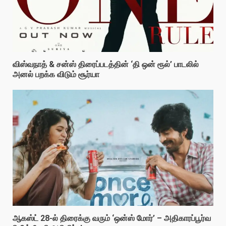
விஸ்வநாத் & சன்ஸ் திரைப்படத்தின் ‘தி ஒன் ரூல்’ பாடலில்
அனல் பறக்க விடும் சூர்யா
ஆகஸ்ட் 28-ல் திரைக்கு வரும் ‘ஒன்ஸ் மோர்’ – அதிகாரப்பூர்வ