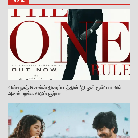
MORE
விஸ்வநாத் & சன்ஸ் திரைப்படத்தின் ‘தி ஒன் ரூல்’ பாடலில்
அனல் பறக்க விடும் சூர்யா