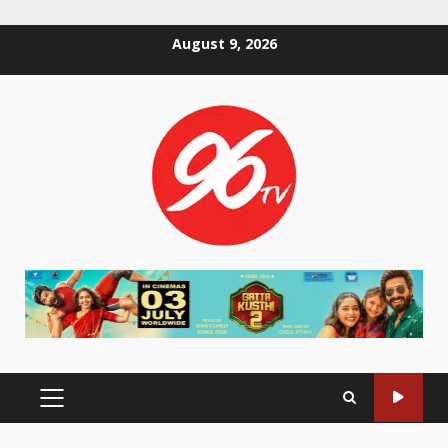
Skip
August 9, 2026
to
content
PRIMARY
MENU