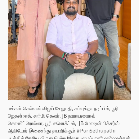
மக்கள் செல்வன் விஜய் சேதுபதி, சம்யுக்தா நடிப்பில், பூரி
ஜெகன்நாத், சார்மி கௌர், JB நாராயணராவ்
கொண்ட்ரொல்லா, பூரி கனெக்ட்ஸ், JB மோஷன் பிக்சர்ஸ்
ஆகியோர் இணைந்து தயாரிக்கும் #PuriSethupathi
படத்தில் தேசிய விருது பெற்ற இசையமைப்பாளர் ஹர்ஷவர்தன்