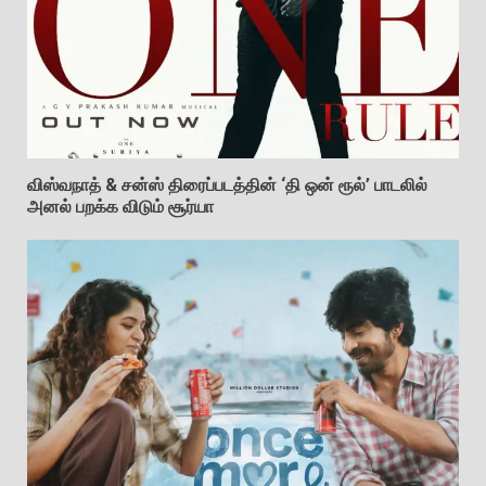
விஸ்வநாத் & சன்ஸ் திரைப்படத்தின் ‘தி ஒன் ரூல்’ பாடலில்
அனல் பறக்க விடும் சூர்யா