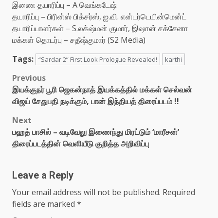
இணை தயாரிப்பு – A வெங்கடேஷ்
தயாரிப்பு – பிரின்ஸ் பிக்சர்ஸ், ஐ.வி. என்டர்டெயின்மென்ட்
தயாரிப்பாளர்கள் – S.லக்‌ஷ்மன் குமார், இஷான் சக்சேனா
மக்கள் தொடர்பு – சதீஷ்குமார் (S2 Media)
Tags:
“Sardar 2” First Look Prologue Revealed!
karthi
Post
Previous
இயக்குநர் பூரி ஜெகன்நாத் இயக்கத்தில் மக்கள் செல்வன்
navigation
விஜய் சேதுபதி நடிக்கும், பான் இந்தியத் திரைப்படம் !!
Next
பஹத் பாசில் – வடிவேலு இணைந்து மிரட்டும் ‘மாரீசன்’
திரைப்படத்தின் வெளியீடு குறித்த அறிவிப்பு
Leave a Reply
Your email address will not be published.
Required
fields are marked
*