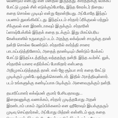
வேண்டும் என்பது என் மனதில் இருந்தது. கார்த்திக்கு மேக்கப்
போட்டு முதல் சீன் எடுக்கும்போதே, இந்த கேரக்டர் நிறைய
கதை சொல்ல முடியும் என்று தோன்றியது. அப்போதே இந்தப்
பயணம் துவங்கிவிட்டது. இந்தப்படம் சர்தார் ப்ரீக்குவல் மற்றும்
சீக்குவல் என இரண்டாகவும் இருக்கும். சர்தாரின்
ப்ளாஷ்பேக்கில் இந்தக் கதை நடக்கும். இது மிகப்பெரிய
கேன்வாஸில் உருவாகும் படம். அதற்கு லக்‌ஷ்மன் சாருக்கு தான்
நன்றி சொல்ல வேண்டும். சர்தாரில் கார்த்தி சாரை
பாடாய்படுத்தினோம், அதைத் தாண்டியும் மீண்டும் மேக்கப்
போட்டு இந்தப்படத்திற்கு வந்ததற்கு நன்றி. இந்த ஃபர்ஸ்ட் லுக்,
சர்தாரில் யாரை எதிர்க்கப் போகிறார் என்பதை
அறிமுகப்படுத்ததத் தான். எஸ் ஜே சூர்யா சார் கதை கேட்டு
முடிக்கும் முன்பே ஒத்துக்கொண்டார். இதில் அசத்தியுள்ளார்.
படம் உங்களுக்கு கண்டிப்பாக பிடிக்கும். அனைவருக்கும் நன்றி.
தயாரிப்பாளர் லக்‌ஷ்மன் குமார் பேசியதாவது…
இறைவனுக்கு வணக்கம், சர்தார் முடித்தபோது அதன்
இரண்டாம் பாகம் ஆரம்பிக்கலாம் என ஹீரோவும் இயக்குநரும்
முடிவு செய்தார்கள், அப்போது மித்ரன் என்னிடம் ஒரு கதை