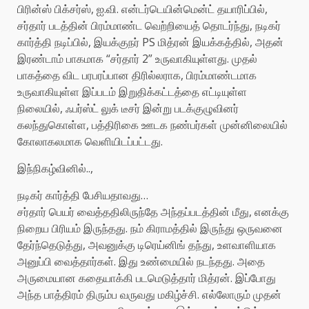
பிரின்ஸ் பிக்சர்ஸ், ஐ.வி. என்டர்டெயின்மென்ட் தயாரிப்பில்,
சர்தார் படத்தின் பிரம்மாண்ட வெற்றியைத் தொடர்ந்து, நடிகர்
கார்த்தி நடிப்பில், இயக்குநர் PS மித்ரன் இயக்கத்தில், அதன்
இரண்டாம் பாகமாக “சர்தார் 2” உருவாகியுள்ளது. முதல்
பாகத்தை விட பரபரப்பான திரில்லராக, பிரம்மாண்டமாக
உருவாகியுள்ள இப்படம் இறுதிக்கட்டத்தை எட்டியுள்ள
நிலையில், ஃபர்ஸ்ட் லுக் டீசர் இன்று படக்குழுவினர்
கலந்துகொள்ள, பத்திரிகை ஊடக நண்பர்கள் முன்னிலையில்
கோலாகலமாக வெளியிடப்பட்டது.
இந்நிகழ்வினில்..,
நடிகர் கார்த்தி பேசியதாவது…
சர்தார் பெயர் வைத்ததிலிருந்தே அந்தப்படத்தின் மீது, எனக்கு
நிறைய பிரியம் இருந்தது. நம் கிராமத்தில் இருந்து ஒருவனை
தேர்ந்தெடுத்து, அவனுக்கு டிரெய்னிங் தந்து, உளவாளியாக
அனுப்பி வைத்தார்கள். இது உண்மையில் நடந்தது. அதை
அருமையான கதையாக்கி படமெடுத்தார் மித்ரன். இப்போது
அந்த பாத்திரம் திரும்ப வருவது மகிழ்ச்சி. எல்லோரும் முதன்