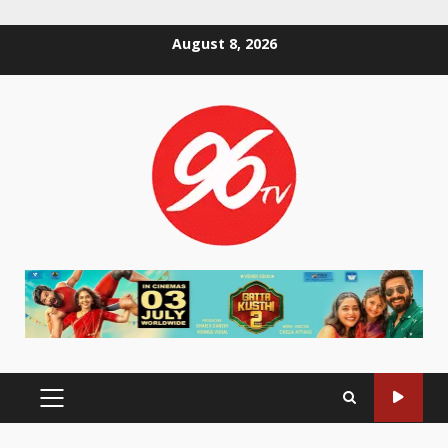
Skip
August 8, 2026
to
content
PRIMARY
MENU