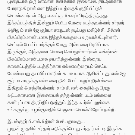
முறையாக ஒரு உளவாளி தனக்காக இல்லாமல், நாட்டுக்காக
போராடுகிறான் என இந்தப்படத்தைக் குறிப்பிட்டுச்
சொன்னார்கள் அது எனக்கு மிகவும் பிடித்திருந்தது.
இந்தப்படத்தில் இன்னும் பெரிய போரை நடத்தவுள்ளார் சர்தார்.
அதிலும் எஸ் ஜே சூர்யா சாருடன் நடிப்பது மகிழ்ச்சி. மித்ரன்
மிகப்பிரம்மாண்டமாக இந்தக்கதையை உருவாக்கியுள்ளார்.
செட்டில் போய்ப் பார்க்கும் போது அவ்வளவு பிரமிப்பாக
இருக்கும், அத்தனை செலவு செய்துள்ளார்கள். லக்‌ஷ்மன்
மிகப்பிரம்மாண்டமாக தயாரித்துள்ளார். இன்றைய
காலகட்டத்தில் படத்திற்காக எல்லாவற்றையும் செய்ய
வேண்டியது தயாரிப்பாளரின் கடமையாக ஆகிவிட்டது. எஸ் ஜே
சூர்யா சாருக்கு எவ்வளவு தீனி போட்டாலும் தீரவில்லை
இதிலும் அசத்தியுள்ளார். சாம் சி எஸ் கைதிக்கு பிறகு
அட்டகாசமான இசையைத் தந்துள்ளார். படம் உங்களை
கண்டிப்பாக திருப்திப்படுத்தும். இந்த ஃபர்ஸ்ட் லுக்கை
உங்களுக்கு வழங்குவதில் பெருமை கொள்கிறோம் நன்றி.
இயக்குநர் பி.எஸ்.மித்ரன் பேசியதாவது…
முதன் முதலில் சர்தார் எடுக்கும்போது சர்தார் எப்படி இருக்க