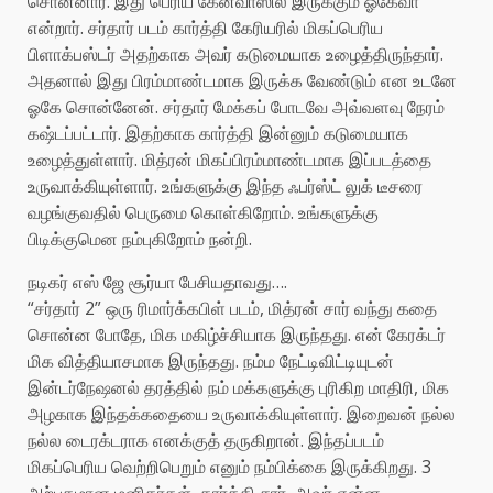
சொன்னார். இது பெரிய கேன்வாஸில் இருக்கும் ஓகேவா
என்றார். சர்தார் படம் கார்த்தி கேரியரில் மிகப்பெரிய
பிளாக்பஸ்டர் அதற்காக அவர் கடுமையாக உழைத்திருந்தார்.
அதனால் இது பிரம்மாண்டமாக இருக்க வேண்டும் என உடனே
ஓகே சொன்னேன். சர்தார் மேக்கப் போடவே அவ்வளவு நேரம்
கஷ்டப்பட்டார். இதற்காக கார்த்தி இன்னும் கடுமையாக
உழைத்துள்ளார். மித்ரன் மிகப்பிரம்மாண்டமாக இப்படத்தை
உருவாக்கியுள்ளார். உங்களுக்கு இந்த ஃபர்ஸ்ட் லுக் டீசரை
வழங்குவதில் பெருமை கொள்கிறோம். உங்களுக்கு
பிடிக்குமென நம்புகிறோம் நன்றி.
நடிகர் எஸ் ஜே சூர்யா பேசியதாவது….
“சர்தார் 2” ஒரு ரிமார்க்கபிள் படம், மித்ரன் சார் வந்து கதை
சொன்ன போதே, மிக மகிழ்ச்சியாக இருந்தது. என் கேரக்டர்
மிக வித்தியாசமாக இருந்தது. நம்ம நேட்டிவிட்டியுடன்
இன்டர்நேஷனல் தரத்தில் நம் மக்களுக்கு புரிகிற மாதிரி, மிக
அழகாக இந்தக்கதையை உருவாக்கியுள்ளார். இறைவன் நல்ல
நல்ல டைரக்டராக எனக்குத் தருகிறான். இந்தப்படம்
மிகப்பெரிய வெற்றிபெறும் எனும் நம்பிக்கை இருக்கிறது. 3
அற்புதமான மனிதர்கள், கார்த்தி சார், அவர் என்ன