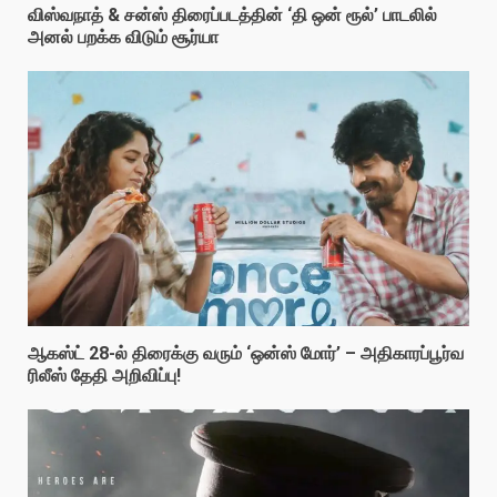
விஸ்வநாத் & சன்ஸ் திரைப்படத்தின் ‘தி ஒன் ரூல்’ பாடலில்
அனல் பறக்க விடும் சூர்யா
ஆகஸ்ட் 28-ல் திரைக்கு வரும் ‘ஒன்ஸ் மோர்’ – அதிகாரப்பூர்வ
ரிலீஸ் தேதி அறிவிப்பு!