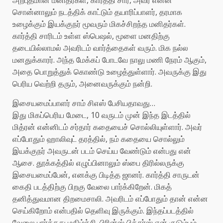
சொன்னாலும் நடத்திக் காட்டும் தயாரிப்பாளர், தரமாக
உழைக்கும் இயக்குநர் மூவரும் மிகச்சிறந்த மனிதர்கள்.
கார்த்தி சாரிடம் உள்ள ஸ்பெஷல், மூளை மனதிற்கு
தடையில்லாமல் அவரிடம் வார்த்தைகள் வரும். மிக நல்ல
மனதுக்காரர். அந்த மேக்கப் போடவே நாலு மணி நேரம் ஆகும்,
அதை பொறுத்துக் கொண்டு உழைத்துள்ளார். அவருக்கு இது
பெரிய வெற்றி தரும், அனைவருக்கும் நன்றி.
இசையமைப்பாளர் சாம் சிஎஸ் பேசியதாவது…
இது மிகப்பெரிய மேடை, 10 வருடம் முன் இந்த இடத்தில்
மித்ரன் என்னிடம் சர்தார் கதையைச் சொல்லியுள்ளார். அவர்
எப்போதும் ஹாலிவுட் தரத்தில், நம் கதையை சொல்லும்
இயக்குநர் அவருடன் படம் செய்ய வேண்டும் என்பது என்
ஆசை. தூக்கத்தில் எழுப்பினாலும் ஸ்பை திரில்லருக்கு
இசையமைப்பேன், எனக்கு பிடித்த ஜானர். கார்த்தி சாருடன்
கைதி படத்திற்கு பிறகு வேலை பார்க்கிறேன். மிகத்
தனித்துவமான திறமைசாலி. அவரிடம் எப்போதும் தான் என்ன
செய்கிறோம் என்பதில் தெளிவு இருக்கும். இந்தப்படத்தில்
வேலை பார்த்தது மகிழ்ச்சி. பிரின்ஸ் பிக்சர்ஸ் என் குடும்பம்