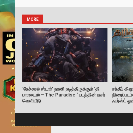
MORE
‘நேச்சுரல் ஸ்டார்’ நானி நடித்திருக்கும் ‘தி
சந்தீப் 
பாரடைஸ் – The Paradise ‘ படத்தின் டீசர்
திரைப்படம
வெளியீடு
ஃபர்ஸ்ட் ல