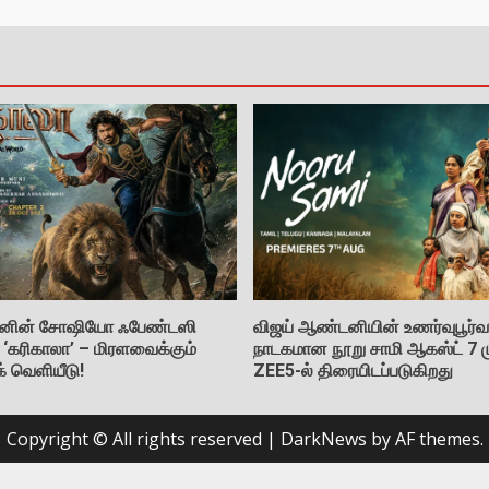
கிஷனின் சோஷியோ ஃபேண்டஸி
விஜய் ஆண்டனியின் உணர்வுபூர்வ 
் ‘கரிகாலா’ – மிரளவைக்கும்
நாடகமான நூறு சாமி ஆகஸ்ட் 7 ம
ுக் வெளியீடு!
ZEE5-ல் திரையிடப்படுகிறது
Copyright © All rights reserved
|
DarkNews
by AF themes.