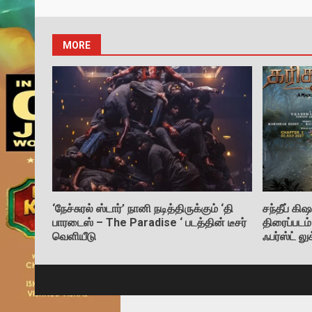
MORE
‘நேச்சுரல் ஸ்டார்’ நானி நடித்திருக்கும் ‘தி
சந்தீப் 
பாரடைஸ் – The Paradise ‘ படத்தின் டீசர்
திரைப்படம
வெளியீடு
ஃபர்ஸ்ட் ல