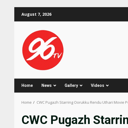
Skip
August 7, 2026
to
content
Home
News
Gallery
Videos
Home
CWC Pugazh Starring Oorukku Rendu Uthari Movie P
CWC Pugazh Starrin