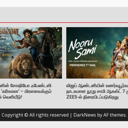
கிஷனின் சோஷியோ ஃபேண்டஸி
விஜய் ஆண்டனியின் உணர்வுபூர்வ 
் ‘கரிகாலா’ – மிரளவைக்கும்
நாடகமான நூறு சாமி ஆகஸ்ட் 7 ம
ுக் வெளியீடு!
ZEE5-ல் திரையிடப்படுகிறது
Copyright © All rights reserved
|
DarkNews
by AF themes.