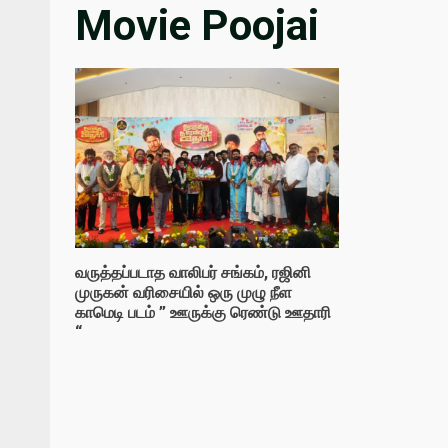
Movie Poojai
வருத்தப்படாத வாலிபர் சங்கம், ரஜினி
முருகன் வரிசையில் ஒரு முழு நீள
காமெடி படம் ” ஊருக்கு ரெண்டு ஊதாரி
“