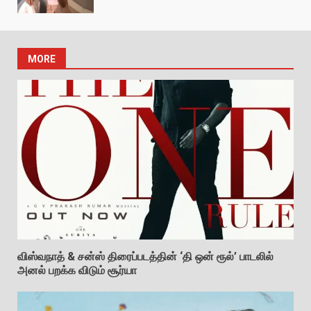
MORE
விஸ்வநாத் & சன்ஸ் திரைப்படத்தின் ‘தி ஒன் ரூல்’ பாடலில்
அனல் பறக்க விடும் சூர்யா