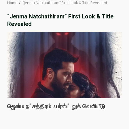
Home
“Jenma Natchathiram” First Look & Title Revealed
“Jenma Natchathiram” First Look & Title
Revealed
ஜென்ம நட்சத்திரம் ஃபர்ஸ்ட் லுக் வெளியீடு