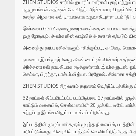
ZHEN STUDIOS சார்பில் தயாரிப்பாளர்கள் புகழ் மற்றும்
புதுமுகங்கள் சுதர்ஷன் கோவிந்த், அர்ச்சனா ரவி நடிப்ப
கலந்த அழகான லவ் டிராமாவாக உருவாகியுள்ள படம் “நீ Fo
இன்றைய GenZ தலைமுறை உலகத்தை மையமாக வைத்து இப்பட
ஒரு ஜோடியும், அவர்களின் வாழ்வில் அதனால் ஏற்படும் வ
அனைத்து தரப்பு ரசிகர்களும் ரசிக்கும்படி, காமெடி, ரொ
நாளைய இயக்குநர் 6வது சீசன் டைட்டில் வின்னர் சுதர்ஷன
அர்ச்சனா ரவி நாயகியாக நடித்துள்ளார். இவர்களுடன், ஒய் ஜ
செல்லா, பிருந்தா, டாக்டர்.வித்யா, பிரதோஷ், சினேகா சக்த
ZHEN STUDIOS நிறுவனம் தருணம் வெற்றிப்படத்திற்கு ப
32 நாட்கள் திட்டமிடப்பட்ட படப்பிடிப்பை 27 நாட்களில் 
காட்டும் வகையில், சென்னையின் 20 முக்கிய டிரேட் மார்க
சுற்றுப்புற இடங்களிலும் படமாக்கப்பட்டுள்ளது.
இப்படத்தின் முழுப்பணிகளும் முடிந்த நிலையில், படத்தி
ஈடுபட்டுள்ளது. விரைவில் படத்தின் வெளியீட்டுத் தேதி அத