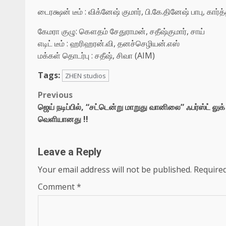
டைரக்ஷன் டீம் : விக்னேஷ் குமார், பி.கே.தினேஷ் பாபு, கா
கேமரா குழு: கௌதம் சேதுராமன், சதீஷ்குமார், சாய்
எடிட் டீம் : ஹரிஹரன்.வி, தனச்செழியன்.எஸ்
மக்கள் தொடர்பு : சதீஷ், சிவா (AIM)
Tags:
ZHEN studios
Post
Previous
ஜெய் நடிப்பில், “சட்டென்று மாறுது வானிலை” ஃபர்ஸ்ட் லுக்
navigation
வெளியானது !!
Leave a Reply
Your email address will not be published.
Required
Comment
*