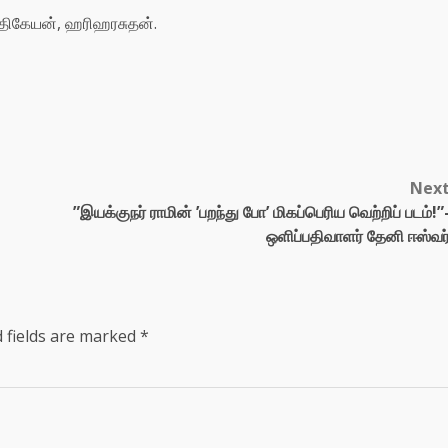
ர்த்திகேயன், ஹரிஹரசுதன்.
Nex
”இயக்குநர் ராமின் ’பறந்து போ’ மிகப்பெரிய வெற்றிப் படம்!”
ஒளிப்பதிவாளர் தேனி ஈஸ்வர
 fields are marked
*