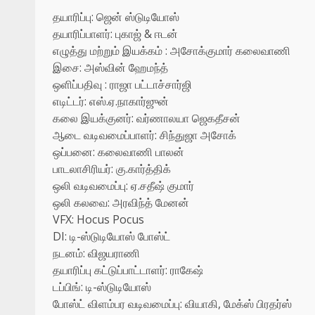
தயாரிப்பு: ஜென் ஸ்டுடியோஸ்
தயாரிப்பாளர்: புகாஜ் & ஈடன்
எழுத்து மற்றும் இயக்கம் : அசோக்குமார் கலைவாணி
இசை: அஸ்வின் ஹேமந்த்
ஒளிப்பதிவு : ராஜா பட்டாச்சார்ஜி
எடிட்டர்: எஸ்.ஏ.நாகார்ஜுன்
கலை இயக்குனர்: வர்ணாலயா ஜெகதீசன்
ஆடை வடிவமைப்பாளர்: சிந்துஜா அசோக்
ஒப்பனை: கலைவாணி பாலன்
பாடலாசிரியர்: கு.கார்த்திக்
ஒலி வடிவமைப்பு: ஏ.சதீஷ் குமார்
ஒலி கலவை: அரவிந்த் மேனன்
VFX: Hocus Pocus
DI: டி-ஸ்டுடியோஸ் போஸ்ட்
நடனம்: விஜயராணி
தயாரிப்பு கட்டுப்பாட்டாளர்: ராகேஷ்
டப்பிங்: டி-ஸ்டுடியோஸ்
போஸ்ட் விளம்பர வடிவமைப்பு: வியாகி, மேக்ஸ் பிரதர்ஸ்