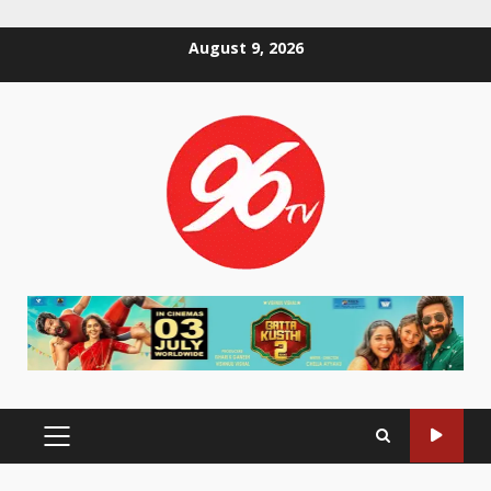
Skip
August 9, 2026
to
content
PRIMARY
MENU