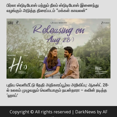
பிர்லா ஸ்டுடியோஸ் மற்றும் நீலம் ஸ்டுடியோஸ் இணைந்து
வழங்கும் அடுத்த திரைப்படம் “மக்கள் காவலன்”
புதிய வெளியீட்டு தேதி அதிகாரப்பூர்வ அறிவிப்பு: ஆகஸ்ட் 28-
ல் உலகம் முழுவதும் வெளியாகும் நயன்தாரா – கவின் நடித்த
‘ஹாய்’
Copyright © All rights reserved
|
DarkNews
by AF