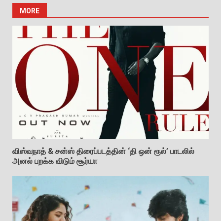
MORE
விஸ்வநாத் & சன்ஸ் திரைப்படத்தின் ‘தி ஒன் ரூல்’ பாடலில்
அனல் பறக்க விடும் சூர்யா