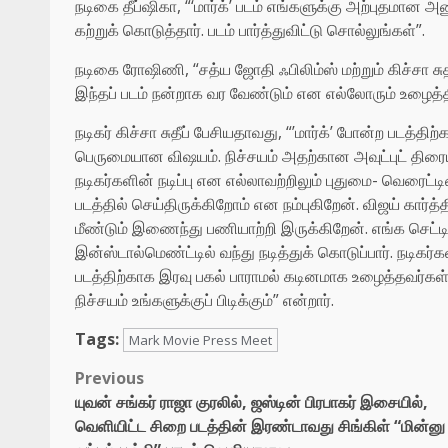
நடிகை தீப்ஷிகா, “‘மார்க்’ படம் எங்களுக்கு அற்புதமான
கற்றுக் கொடுத்தார். படம் பார்த்துவிட்டு சொல்லுங்கள்”.
நடிகை ரோஷிணி, “சத்ய ஜோதி ஃபிலிம்ஸ் மற்றும் கிச்சா ச
இந்தப் படம் நன்றாக வர வேண்டும் என எல்லோரும் உழைத்திருக
நடிகர் கிச்சா சுதீப் பேசியதாவது, “’மார்க்’ போன்ற படத்
பெருமையான விஷயம். நிச்சயம் அதற்கான அவுட்புட் திரையில்
நடிகர்களின் நடிப்பு என எல்லாவற்றிலும் புதுமை- வெரைட்
படத்தில் செய்திருக்கிறோம் என நம்புகிறேன். விஜய் கார
மீண்டும் இணைந்து பணியாற்றி இருக்கிறேன். எங்க செட்ட
இன்ஸ்டால்மெண்ட்டில் வந்து நடித்துக் கொடுப்பார். நடி
படத்திற்காக இரவு பகல் பாராமல் கடினமாக உழைத்தவர்கள் இ
நிச்சயம் உங்களுக்குப் பிடிக்கும்” என்றார்.
Tags:
Mark Movie Press Meet
Post
Previous
யுவன் சங்கர் ராஜா குரலில், ஜஸ்டின் பிரபாகர் இசையில்,
navigation
வெளியிட்ட சிறை படத்தின் இரண்டாவது சிங்கிள் “மின்னு