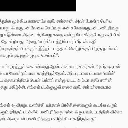
இருக்க முக்கிய காரணமே சுதீப் சார்தான். அவர் போன்ற பெரிய
ையாது. அவருடன் வேலை செய்வது என் சகோதரருடன் பணிபுரிவது
ன்றும் இல்லை. அதனால், வேறு கதை என்று யோசித்தபோது சுதீப்பின்
றியது. அதை ‘மார்க்’ படத்தில் பார்ப்பீர்கள். சுதீப்
க்குப் பிடிக்கும். இந்தப் படத்தின் வெற்றிக்குப் பிறகு நாங்கள்
ும் சூழலும் முடிவு செய்யும்”.
ல் படம் நடித்துக் கொண்டிருந்தேன். கன்னட ரசிகர்கள் அவர்களுடன்
வர வேண்டும் என காத்திருந்தேன். அப்படியான படமாக ‘மார்க்’
 கதாபாத்திரம் பெயர் ‘பத்ரா’. என்னுடைய அம்மா சுதீப் சாரின்
்தது மகிழ்ச்சி. எங்கள் படக்குழுவினரை சுதீப் சார் உற்சாகமாக
டங்கள் ஆகிறது. வளர்ச்சி வந்தால் பிரச்சினைகளும் கூடவே வரும்
ும். இந்தப் படத்தில் பணிபுரிந்தது நல்ல அனுபவம். படத்தில் கிச்சா
ர். அவருடன் பணிபுரிந்தது மகிழ்ச்சியாக இருந்தது”.