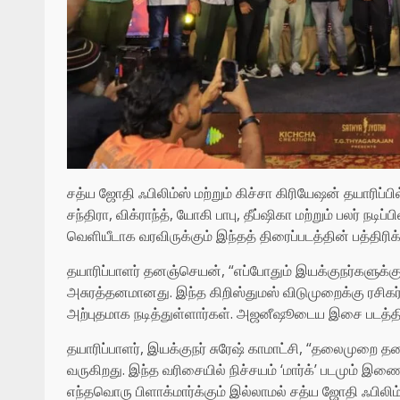
சத்ய ஜோதி ஃபிலிம்ஸ் மற்றும் கிச்சா கிரியேஷன் தயாரிப்பில்
சந்திரா, விக்ராந்த், யோகி பாபு, தீப்ஷிகா மற்றும் பலர் நடிப
வெளியீடாக வரவிருக்கும் இந்தத் திரைப்படத்தின் பத்திரிக
தயாரிப்பாளர் தனஞ்செயன், “எப்போதும் இயக்குநர்களுக்கு ப
அசுரத்தனமானது. இந்த கிறிஸ்துமஸ் விடுமுறைக்கு ரசிகர்களு
அற்புதமாக நடித்துள்ளார்கள். அஜனீஷூடைய இசை படத்திற்
தயாரிப்பாளர், இயக்குநர் சுரேஷ் காமாட்சி, “தலைமுறை
வருகிறது. இந்த வரிசையில் நிச்சயம் ‘மார்க்’ படமும் இணையும
எந்தவொரு பிளாக்மார்க்கும் இல்லாமல் சத்ய ஜோதி ஃபிலிம