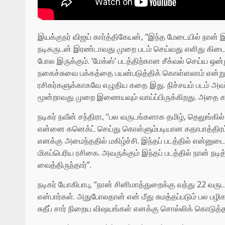
இயக்குநர் விஜய் கார்த்திகேயன், “இந்த மேடையில் நான் 
நடிகருடன் இரண்டாவது முறை படம் செய்வது எளிது கிட
போல இருக்கும். ’மேக்ஸ்’ படத்திற்கான சீக்வல் செய்ய ஒ
நகைச்சுவை பக்கத்தை பயன்படுத்திக் கொள்ளலாம் என்று தோன்
ரசிகர்களுக்காகவே எழுதிய கதை இது. நிச்சயம் படம் அவர்களு
மூன்றாவது முறை இணையவும் வாய்ப்பிருக்கிறது. அதை காலம
நடிகர் நவீன் சந்திரா, “பல வருடங்களாக தமிழ், தெலுங்கி
என்னை கனெக்ட் செய்து கொள்ளும்படியான கதாபாத்திரம் 
எனக்கு அமைந்ததில் மகிழ்ச்சி. இந்தப் படத்தில் என்னுடைய
மிகப்பெரிய ரசிகை. அவருக்கும் இந்தப் படத்தில் நான் நடித
வைத்திருந்தார்”.
நடிகர் யோகிபாபு, “நான் சினிமாத்துறைக்கு வந்து 22 வரு
என்பார்கள். அதுபோலதான் என் மீது சுமத்தப்படும் பல பழிகள
சுதீப் சார் நிறைய விஷயங்கள் எனக்கு சொல்லிக் கொடுத்தா