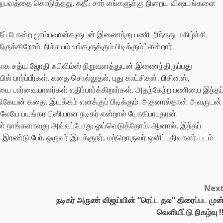
 அனுபவத்தை கொடுத்தது. சுதீப் சார் எங்களுக்கு நிறைய விஷயங்களை
ுதீப் போன்ற ஜாம்பவான்களுடன் இணைந்து பணிபுரிந்தது மகிழ்ச்சி.
்கிறோம். நிச்சயம் உங்களுக்கும் பிடிக்கும்” என்றார்.
திற்காக சத்ய ஜோதி ஃபிலிம்ஸ் நிறுவனத்துடன் இணைந்திருப்பது
 பார்ப்பீர்கள். கதை சொல்லுதல், புது காட்சிகள், பிசினஸ்,
டியை பார்வையாளர்கள் எதிர்பார்க்கிறார்கள். அதற்கேற்ற பணியை இந்தப
்த்திகேயன் கதை, இயக்கம் எனக்குப் பிடிக்கும். அதனால்தான் அவருடன்
ிலேயே பயங்கர பிஸியான நடிகர் என்றால் யோகிபாபுதான்.
கர்கள் நாங்களாவது அவ்வப்போது ஓய்வெடுத்தோம். ஆனால், இந்தப்
ரண்டு பேர். ஒருவர் இயக்குநர், மற்றொருவர் ஒளிப்பதிவாளர். படம்
Nex
நடிகர் அருண் விஜய்யின் “ரெட்ட தல” திரைப்பட முன
வெளியீட்டு நிகழ்வு !