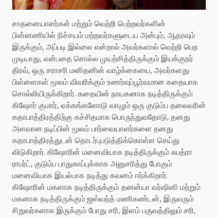
சாதனையாளர்கள் மற்றும் வெற்றி பெற்றவர்களின்
பின்னணியில் நிச்சயம் மற்றவர்களுடைய அன்பும், ஆதரவும்
இருக்கும், அப்படி இல்லை என்றால் அவர்களால் வெற்றி பெற
முடியாது, என்பதை சொல்ல முயற்சித்திருக்கும் இயக்குநர்
திரவ், ஒரு சராசரி மனிதனின் வாழ்க்கையை, அவர்களது
பிள்ளைகள் மூலம் விவரிக்கும் உணர்வுப்பூர்வமான கதையாக
சொல்லியிருக்கிறார். கதையின் நாயகனாக நடித்திருக்கும்
கிஷோர் குமார், ஏக்கங்களோடு வாழும் ஒரு குடும்ப தலைவரின்
கதாபாத்திரத்திற்கு கச்சிதமாக பொருந்துவதோடு, தனது
அளவான நடிப்பின் மூலம் பார்வையாளர்களை தனது
கதாபாத்திரத்துடன் தொடர்புபடுத்திக்கொள்ள செய்து
விடுகிறார். கிஷோரின் மனைவியாக நடித்திருக்கும் சுபத்ரா
ராபர்ட், குடும்ப பாதுகாப்புக்காக அனுசரித்து போகும்
மனைவியாக இயல்பாக நடித்து கவனம் ஈர்க்கிறார்.
கிஷோரின் மகளாக நடித்திருக்கும் தனன்யா வர்ஷினி மற்றும்
மகனாக நடித்திருக்கும் ஜஸ்வந்த் மணிகண்டன், இருவரும்
சிறுவர்களாக இருக்கும் போது சரி, இளம் பருவத்திலும் சரி,