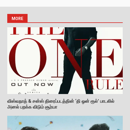
MORE
விஸ்வநாத் & சன்ஸ் திரைப்படத்தின் ‘தி ஒன் ரூல்’ பாடலில்
அனல் பறக்க விடும் சூர்யா