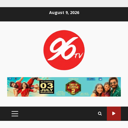
Skip
August 9, 2026
to
content
PRIMARY
MENU