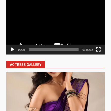
Video
Player
00:00
01:02:32
ACTRESS GALLERY