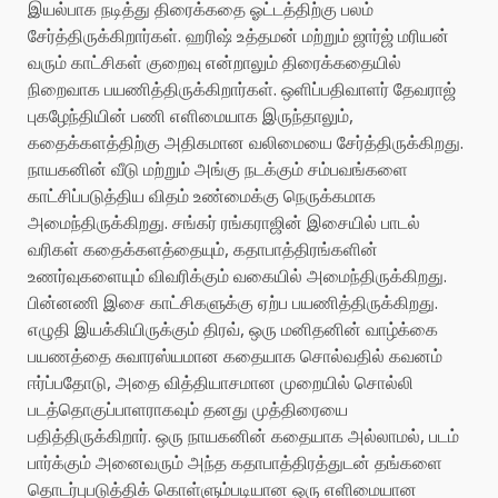
இயல்பாக நடித்து திரைக்கதை ஓட்டத்திற்கு பலம்
சேர்த்திருக்கிறார்கள். ஹரிஷ் உத்தமன் மற்றும் ஜார்ஜ் மரியன்
வரும் காட்சிகள் குறைவு என்றாலும் திரைக்கதையில்
நிறைவாக பயணித்திருக்கிறார்கள். ஒளிப்பதிவாளர் தேவராஜ்
புகழேந்தியின் பணி எளிமையாக இருந்தாலும்,
கதைக்களத்திற்கு அதிகமான வலிமையை சேர்த்திருக்கிறது.
நாயகனின் வீடு மற்றும் அங்கு நடக்கும் சம்பவங்களை
காட்சிப்படுத்திய விதம் உண்மைக்கு நெருக்கமாக
அமைந்திருக்கிறது. சங்கர் ரங்கராஜின் இசையில் பாடல்
வரிகள் கதைக்களத்தையும், கதாபாத்திரங்களின்
உணர்வுகளையும் விவரிக்கும் வகையில் அமைந்திருக்கிறது.
பின்னணி இசை காட்சிகளுக்கு ஏற்ப பயணித்திருக்கிறது.
எழுதி இயக்கியிருக்கும் திரவ், ஒரு மனிதனின் வாழ்க்கை
பயணத்தை சுவாரஸ்யமான கதையாக சொல்வதில் கவனம்
ஈர்ப்பதோடு, அதை வித்தியாசமான முறையில் சொல்லி
படத்தொகுப்பாளராகவும் தனது முத்திரையை
பதித்திருக்கிறார். ஒரு நாயகனின் கதையாக அல்லாமல், படம்
பார்க்கும் அனைவரும் அந்த கதாபாத்திரத்துடன் தங்களை
தொடர்புபடுத்திக் கொள்ளும்படியான ஒரு எளிமையான