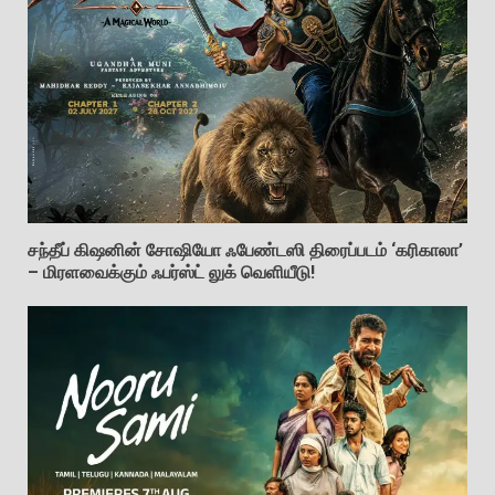
சந்தீப் கிஷனின் சோஷியோ ஃபேண்டஸி திரைப்படம் ‘கரிகாலா’
– மிரளவைக்கும் ஃபர்ஸ்ட் லுக் வெளியீடு!