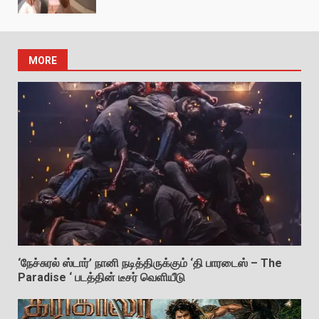
MORE
‘நேச்சுரல் ஸ்டார்’ நானி நடித்திருக்கும் ‘தி பாரடைஸ் – The
Paradise ‘ படத்தின் டீசர் வெளியீடு