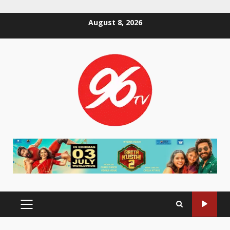
Skip
August 8, 2026
to
content
PRIMARY
MENU