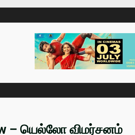
w – யெல்லோ விமர்சனம்