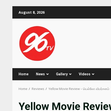
Skip
August 8, 2026
to
content
Home
News
Gallery
Videos
Home
Reviews
Yellow Movie Review – யெல்லோ விமர்சனம்
Yellow Movie Revie