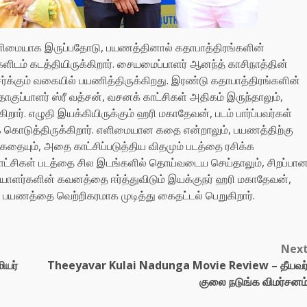
னிமையாக இருப்பதோடு, பயணத்தினால் கதாபாத்திரங்களின்
ம் கடத்தியிருக்கிறார். சையமைப்பாளர் ஆனந்த் காசிநாத்தின்
க்கும் வகையில் பயணித்திருக்கிறது. இரண்டு கதாபாத்திரங்களின்
குப்பாளர் ஸ்ரீ வத்சன், வசனக் காட்சிகள் அதிகம் இருந்தாலும்,
ார். எழுதி இயக்கியிருக்கும் ஹரி மகாதேவன், படம் பார்ப்பவர்கள்
க கொடுத்திருக்கிறார். எளிமையான கதை என்றாலும், பயணத்திற்கு
கதையும், அதை காட்சிப்படுத்திய விதமும் படத்தை ரசிக்க
 காட்சிகள் படத்தை சில இடங்களில் தொய்வடைய செய்தாலும், சிறப்பா
ாளர்களின் கவனத்தை ஈர்த்துவிடும் இயக்குநர் ஹரி மகாதேவன்,
பயணத்தை வெற்றிகரமாக முடித்து கைதட்டல் பெறுகிறார்.
Nex
மியர்
Theeyavar Kulai Nadunga Movie Review – தீயவர
குலை நடுங்க விமர்சனம