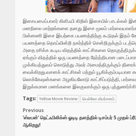
இசையமைப்பாளர் கிளிஃபி கிறிஸ் இசையில் பாடல்கள் இ
மனநிலை மாற்றங்களை தனது இசை மூலம் பார்வையாளர்களிட
பின்னணி இசை இயற்கை பயணத்திற்கு கூடுதல் இதம் சேர்
பயணத்தை தொய்வின்றி நகர்த்திச் சென்றிருக்கும் படத்தொ
அதை ரசிக்க கூடிய விதத்தில் காட்சிகளை தொகுத்திருக்கிற
ஏங்கும் விதத்தில் ஒரு பயணத்தை நேர்த்தியான படைப்பா
முக்கியத்துவம் கொடுத்து அவர் அமைத்திருக்கும் திரைக்
வைக்கிறது.வசனக் காட்சிகள் மற்றும் யூகிக்கும்படியான
லொக்கேஷன்களை அழகியலோடு காட்சிப்படுத்தி, பார்வைய
இறுக்கமான மனங்களை இலகுவாக்கும் ஒரு புத்துணர்ச்சி 
Tags:
Yellow Movie Review
யெல்லோ விமர்சனம்
Post
Previous
‘ஸ்டீபன்’ நெட்ஃபிலிக்ஸ் ஓடிடி தளத்தில் டிசம்பர் 5 முதல் ப்ரீ
navigation
ஆகிறது!