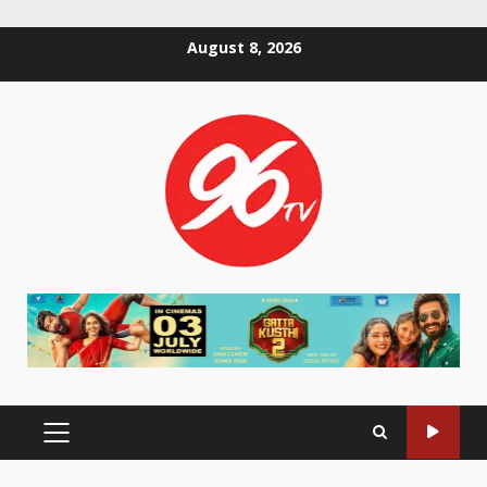
Skip
August 8, 2026
to
content
PRIMARY
MENU