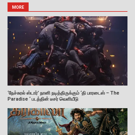
MORE
‘நேச்சுரல் ஸ்டார்’ நானி நடித்திருக்கும் ‘தி பாரடைஸ் – The
Paradise ‘ படத்தின் டீசர் வெளியீடு