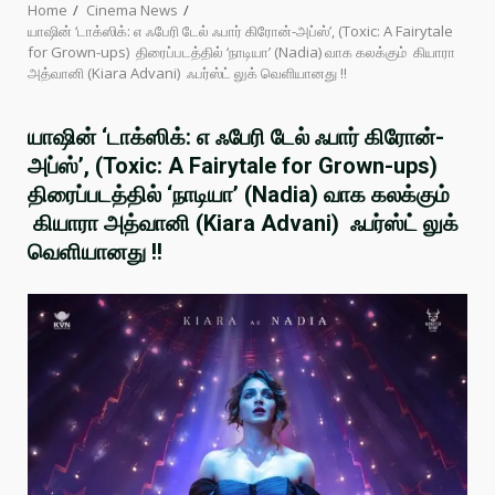
Home
Cinema News
யாஷின் ‘டாக்ஸிக்: எ ஃபேரி டேல் ஃபார் கிரோன்-அப்ஸ்’, (Toxic: A Fairytale
for Grown-ups) திரைப்படத்தில் ‘நாடியா’ (Nadia) வாக கலக்கும் கியாரா
அத்வானி (Kiara Advani) ஃபர்ஸ்ட் லுக் வெளியானது !!
யாஷின் ‘டாக்ஸிக்: எ ஃபேரி டேல் ஃபார் கிரோன்-
அப்ஸ்’, (Toxic: A Fairytale for Grown-ups)
திரைப்படத்தில் ‘நாடியா’ (Nadia) வாக கலக்கும்
கியாரா அத்வானி (Kiara Advani) ஃபர்ஸ்ட் லுக்
வெளியானது !!