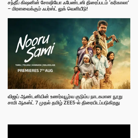
சந்தீப் கிஷனின் சோஷியோ ஃபேண்டஸி திரைப்படம் ‘கரிகாலா’
– மிரளவைக்கும் ஃபர்ஸ்ட் லுக் வெளியீடு!
விஜய் ஆண்டனியின் உணர்வுபூர்வ குடும்ப நாடகமான நூறு
சாமி ஆகஸ்ட் 7 முதல் தமிழ் ZEE5-ல் திரையிடப்படுகிறது
Video
Player