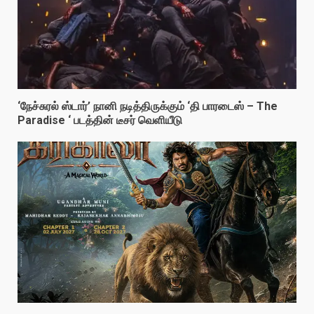
‘நேச்சுரல் ஸ்டார்’ நானி நடித்திருக்கும் ‘தி பாரடைஸ் – The
Paradise ‘ படத்தின் டீசர் வெளியீடு