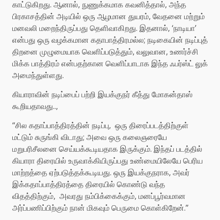
காட்டுகிறது. ஆனால், நுணுக்கமாக கவனித்தால், அந்த
பிரகாசத்தின் அடியில் ஒரு ஆழமான துயரம், வேதனை மற்றும்
மனவலி மறைந்திருப்பது தெளிவாகிறது. இதனால், ‘நாடியா’
என்பது ஒரு வழக்கமான கதாபாத்திரமல்ல; நடிகையின் நடிப்புத்
திறனை முழுமையாக வெளிப்படுத்தும், வலுவான, உணர்ச்சி
மிக்க பாத்திரம் என்பதற்கான வெளிப்பாடாக இந்த ஃபர்ஸ்ட் லுக்
அமைந்துள்ளது.
கியாராவின் நடிப்பைப் பற்றி இயக்குநர் கீத்து மோகன்தாஸ்
கூறியதாவது..,
“சில கதாப்பாத்திரத்தின் நடிப்பு, ஒரு திரைப்படத்திற்குள்
மட்டும் சுருங்கி விடாது; அவை ஒரு கலைஞரையே
மறுபரிசீலனை செய்யக்கூடியதாக இருக்கும். இந்தப் படத்தில்
கியாரா திரையில் உருவாக்கியிருப்பது உண்மையிலேயே பெரிய
மாற்றத்தை ஏற்படுத்தக்கூடியது. ஒரு இயக்குநராக, அவர்
இக்கதாப்பாத்திரத்தை திரையில் கொண்டு வந்த
விதத்திற்கும், அவரது நம்பிக்கைக்கும், மனப்பூர்வமான
அர்ப்பணிப்பிற்கும் நான் மிகவும் பெருமை கொள்கிறேன்.”