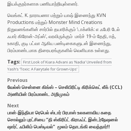
இயக்குநர்களாக பணியாற்றியுள்ளனர்.
வெங்கட் K. நாராயணா மற்றும் யாஷ் இணைந்து KVN
Productions மற்றும் Monster Mind Creations
நிறுவனங்களின் சார்பில் தயாரிக்கும் ‘டாக்ஸிக்: எ ஃபேரி டேல்
ஃபார் கிரோன்-அப்ஸ்’, வரவிருக்கும் மார்ச் 19-ம் தேதி, ஈத்,
உகாதி, குடி பட்வா ஆகிய பண்டிகைகளுடன் இணைந்து,
பிரம்மாண்டமாக திரையரங்குகளில் வெளியாக உள்ளது.
Tags:
First Look of Kiara Advani as ‘Nadia’ Unveiled from
Yash’s ‘Toxic: A Fairytale for Grown-Ups’
Post
Previous
வேல்ஸ் சென்னை கிங்ஸ் – செலிபிரிட்டி கிரிக்கெட் லீக் (CCL)
navigation
அணியின் பிரம்மாண்ட அறிமுகம்
Next
பான்-இந்தியா ரெபெல் ஸ்டார் பிரபாஸ் உலகளாவிய கதை
சொல்லும் புரட்சியை “தி ஸ்கிரிப்ட் கிராஃப்ட் இன்டர்நேஷனல்
ஷார்ட் ஃபிலிம் பெஸ்டிவல்” மூலம் தொடங்கி வைத்தார்!!