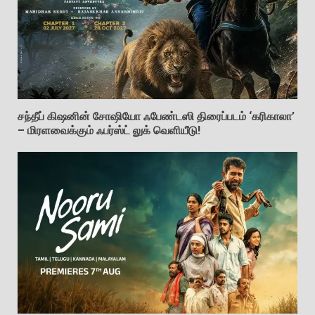
சந்தீப் கிஷனின் சோஷியோ ஃபேண்டஸி திரைப்படம் ‘கரிகாலா’
– மிரளவைக்கும் ஃபர்ஸ்ட் லுக் வெளியீடு!