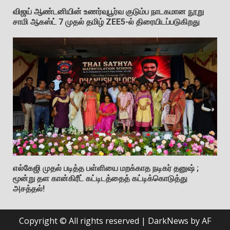
விஜய் ஆண்டனியின் உணர்வுபூர்வ குடும்ப நாடகமான நூறு
சாமி ஆகஸ்ட் 7 முதல் தமிழ் ZEE5-ல் திரையிடப்படுகிறது
எல்கேஜி முதல் படித்த பள்ளியை மறக்காத நடிகர் தனுஷ் ;
மூன்று தள கான்கிரீட் கட்டிடத்தைத் கட்டிக்கொடுத்து
அசத்தல்!
Copyright © All rights reserved
|
DarkNews
by AF