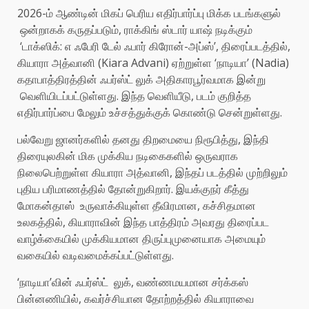
2026-ம் ஆண்டின் மிகப் பெரிய எதிர்பார்ப்பு மிக்க படங்களுல்
ஒன்றாகக் கருதப்படும், ராக்கிங் ஸ்டார் யாஷ் நடிக்கும்
‘டாக்ஸிக்: எ ஃபேரி டேல் ஃபார் கிரோன்-அப்ஸ்’, திரைப்படத்தில்,
கியாரா அத்வானி (Kiara Advani) ஏற்றுள்ள ‘நாடியா’ (Nadia)
கதாபாத்திரத்தின் ஃபர்ஸ்ட் லுக் அதிகாரபூர்வமாக இன்று
வெளியிடப்பட்டுள்ளது. இந்த வெளியீடு, படம் குறித்த
எதிர்பார்ப்பை மேலும் உச்சத்துக்குக் கொண்டு சென்றுள்ளது.
பல்வேறு ஜானர்களில் தனது திறமையை நிரூபித்து, இந்தி
திரையுலகின் மிக முக்கிய நடிகைகளில் ஒருவராக
நிலைபெற்றுள்ள கியாரா அத்வானி, இந்தப் படத்தில் முற்றிலும்
புதிய பரிமாணத்தில் தோன்றுகிறார். இயக்குநர் கீத்து
மோகன்தாஸ் உருவாக்கியுள்ள தீவிரமான, கச்சிதமான
உலகத்தில், கியாராவின் இந்த பாத்திரம் அவரது திரைப்பட
வாழ்க்கையில் முக்கியமான திருப்புமுனையாக அமையும்
வகையில் வடிவமைக்கப்பட்டுள்ளது.
‘நாடியா’வின் ஃபர்ஸ்ட் லுக், வண்ணமயமான சர்க்கஸ்
பின்னணியில், கவர்ச்சியான தோற்றத்தில் கியாராவை