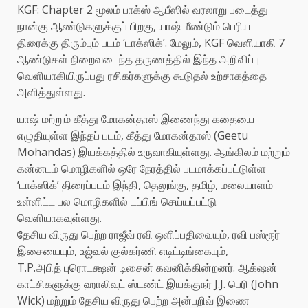
KGF: Chapter 2 மூலம் பாக்ஸ் ஆபீஸில் வரலாறு படைத்து
நான்கு ஆண்டுகளுக்குப் பிறகு, யாஷ் மீண்டும் பெரிய
திரைக்கு திரும்பும் படம் ‘டாக்ஸிக்’. மேலும், KGF வெளியாகி 7
ஆண்டுகள் நிறைவடைந்த தருணத்தில் இந்த அறிவிப்பு
வெளியாகியிருப்பது ரசிகர்களுக்கு கூடுதல் உற்சாகத்தை
அளித்துள்ளது.
யாஷ் மற்றும் கீத்து மோகன்தாஸ் இணைந்து கதையை
எழுதியுள்ள இந்தப் படம், கீத்து மோகன்தாஸ் (Geetu
Mohandas) இயக்கத்தில் உருவாகியுள்ளது. ஆங்கிலம் மற்றும்
கன்னடம் மொழிகளில் ஒரே நேரத்தில் படமாக்கப்பட்டுள்ள
‘டாக்ஸிக்’ திரைப்படம் இந்தி, தெலுங்கு, தமிழ், மலையாளம்
உள்ளிட்ட பல மொழிகளில் டப்பிங் செய்யப்பட்டு
வெளியாகவுள்ளது.
தேசிய விருது பெற்ற ராஜீவ் ரவி ஒளிப்பதிவையும், ரவி பஸ்ரூர்
இசையையும், உஜ்வல் குல்கர்ணி எடிட்டிங்கையும்,
T.P.அபித் புரொடக்ஷன் டிசைன் கவனிக்கின்றனர். ஆக்‌ஷன்
காட்சிகளுக்கு ஹாலிவுட் ஸ்டண்ட் இயக்குநர் J.J. பெரி (John
Wick) மற்றும் தேசிய விருது பெற்ற அன்பறிவ் இணை