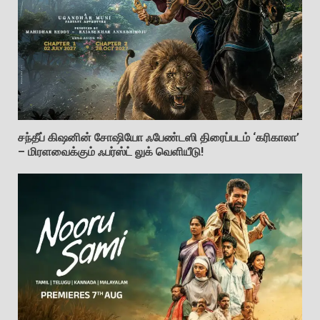
சந்தீப் கிஷனின் சோஷியோ ஃபேண்டஸி திரைப்படம் ‘கரிகாலா’
– மிரளவைக்கும் ஃபர்ஸ்ட் லுக் வெளியீடு!