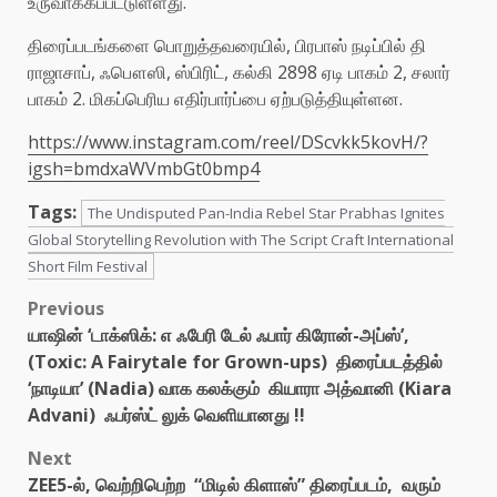
உருவாக்கப்பட்டுள்ளது.
திரைப்படங்களை பொறுத்தவரையில், பிரபாஸ் நடிப்பில் தி
ராஜாசாப், ஃபௌஸி, ஸ்பிரிட், கல்கி 2898 ஏடி பாகம் 2, சலார்
பாகம் 2. மிகப்பெரிய எதிர்பார்ப்பை ஏற்படுத்தியுள்ளன.
https://www.instagram.com/reel/DScvkk5kovH/?
igsh=bmdxaWVmbGt0bmp4
Tags:
The Undisputed Pan-India Rebel Star Prabhas Ignites
Global Storytelling Revolution with The Script Craft International
Short Film Festival
Post
Previous
யாஷின் ‘டாக்ஸிக்: எ ஃபேரி டேல் ஃபார் கிரோன்-அப்ஸ்’,
navigation
(Toxic: A Fairytale for Grown-ups) திரைப்படத்தில்
‘நாடியா’ (Nadia) வாக கலக்கும் கியாரா அத்வானி (Kiara
Advani) ஃபர்ஸ்ட் லுக் வெளியானது !!
Next
ZEE5-ல், வெற்றிபெற்ற “மிடில் கிளாஸ்” திரைப்படம், வரும்