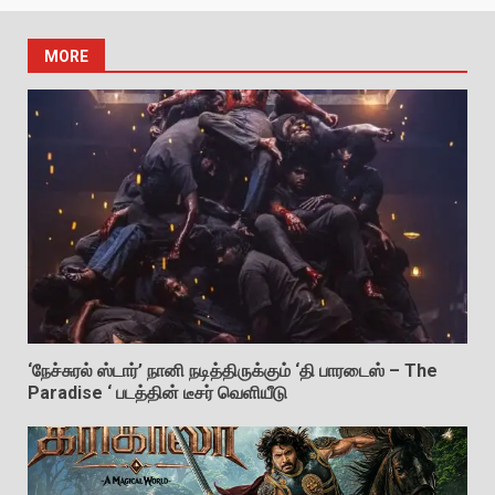
MORE
‘நேச்சுரல் ஸ்டார்’ நானி நடித்திருக்கும் ‘தி பாரடைஸ் – The
Paradise ‘ படத்தின் டீசர் வெளியீடு