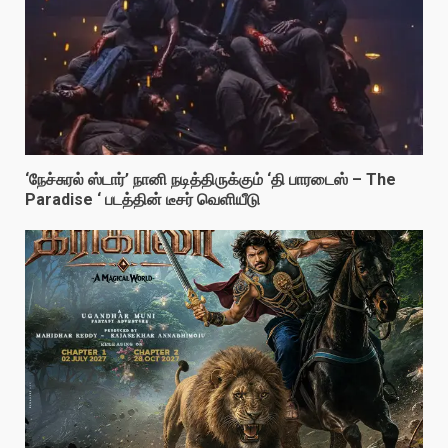
‘நேச்சுரல் ஸ்டார்’ நானி நடித்திருக்கும் ‘தி பாரடைஸ் – The
Paradise ‘ படத்தின் டீசர் வெளியீடு