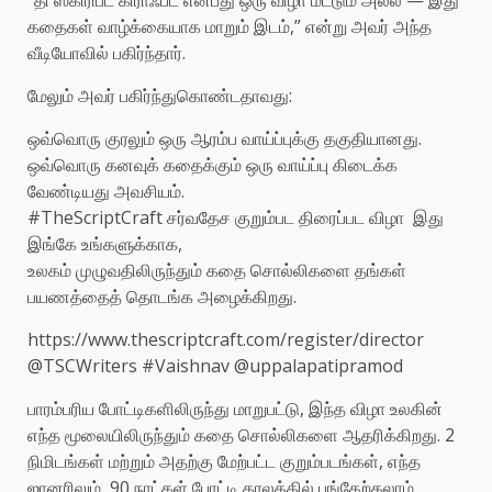
கதைகள் வாழ்க்கையாக மாறும் இடம்,” என்று அவர் அந்த
வீடியோவில் பகிர்ந்தார்.
மேலும் அவர் பகிர்ந்துகொண்டதாவது:
ஒவ்வொரு குரலும் ஒரு ஆரம்ப வாய்ப்புக்கு தகுதியானது.
ஒவ்வொரு கனவுக் கதைக்கும் ஒரு வாய்ப்பு கிடைக்க
வேண்டியது அவசியம்.
#TheScriptCraft சர்வதேச குறும்பட திரைப்பட விழா இது
இங்கே உங்களுக்காக,
உலகம் முழுவதிலிருந்தும் கதை சொல்லிகளை தங்கள்
பயணத்தைத் தொடங்க அழைக்கிறது.
https://www.thescriptcraft.com/register/director
@TSCWriters #Vaishnav @uppalapatipramod
பாரம்பரிய போட்டிகளிலிருந்து மாறுபட்டு, இந்த விழா உலகின்
எந்த மூலையிலிருந்தும் கதை சொல்லிகளை ஆதரிக்கிறது. 2
நிமிடங்கள் மற்றும் அதற்கு மேற்பட்ட குறும்படங்கள், எந்த
ஜானரிலும், 90 நாட்கள் போட்டி காலத்தில் பங்கேற்கலாம்.