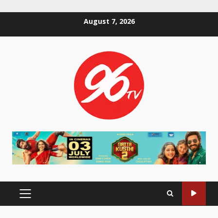
Skip
August 7, 2026
to
content
PRIMARY
MENU