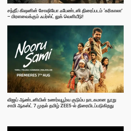
சந்தீப் கிஷனின் சோஷியோ ஃபேண்டஸி திரைப்படம் ‘கரிகாலா’
– மிரளவைக்கும் ஃபர்ஸ்ட் லுக் வெளியீடு!
விஜய் ஆண்டனியின் உணர்வுபூர்வ குடும்ப நாடகமான நூறு
சாமி ஆகஸ்ட் 7 முதல் தமிழ் ZEE5-ல் திரையிடப்படுகிறது
Video