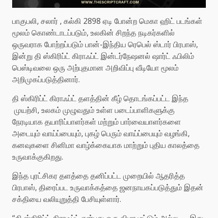
பாகுபலி, சலார் , கல்கி 2898 ஏடி போன்ற மெகா ஹிட் படங்கள்
மூலம் கொண்டாடப்படும், உலகின் சிறந்த நடிகர்களில்
ஒருவராக போற்றப்படும் பான்-இந்திய ரெபெல் ஸ்டார் பிரபாஸ்,
இன்று தி ஸ்கிரிப்ட் கிராஃப்ட் இன்டர்நேஷனல் ஷார்ட் ஃபிலிம்
பெஸ்டிவலை ஒரு அற்புதமான அறிவிப்பு வீடியோ மூலம்
அறிமுகப்படுத்தினார்.
தி ஸ்கிரிப்ட் கிராஃப்ட் தளத்தின் கீழ் தொடங்கப்பட்ட இந்த
முயற்சி, உலகம் முழுவதும் உள்ள படைப்பாளிகளுக்கு
நேரடியாக தயாரிப்பாளர்கள் மற்றும் பார்வையாளர்களை
அடையும் வாய்ப்பையும், புகழ் பெரும் வாய்ப்பையும் வழங்கி,
கனவுகளை சினிமா வாழ்க்கையாக மாற்றும் புதிய காலத்தை
உருவாக்குகிறது.
இந்த புரட்சிகர தளத்தை தனிப்பட்ட முறையில் ஆதரித்த
பிரபாஸ், திரைப்பட உருவாக்கத்தை ஜனநாயகப்படுத்தும் இதன்
சக்தியை வலியுறுத்தி பேசியுள்ளார்.
“தி ஸ்கிரிப்ட் கிராஃப்ட் என்பது ஒரு விழா மட்டும் அல்ல — இது